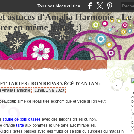
Tous nos blogs cuisine
et astuces d'Amalia Harmonie - Le
érer en même temps :)
ET TARTES : BON REPAS VÉGÉ D'ANTAN :
…
ar Amalia Harmonie
Lundi, 1 Mai 2023
J
q
 beaucoup aimé ce repas très économique et végé si l'on veut.
p
ê
m
f
C
ne
soupe de pois cassés
avec des lardons grillés ou non.
p
une grande
tarte
aux pommes et une tarte aux mirabelles.
d
d
ou trois tartes basses avec des fruits de saison ou surgelés du magasin