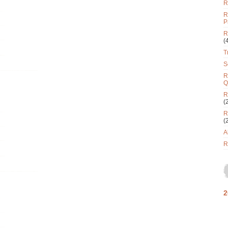
R
R
P
R
(
T
S
R
Q
R
(
R
(
A
R
2