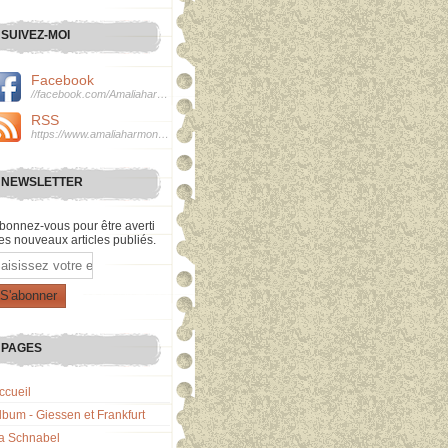
SUIVEZ-MOI
Facebook
//facebook.com/Amaliaharmonie
RSS
https://www.amaliaharmonie.fr/rss
NEWSLETTER
bonnez-vous pour être averti
es nouveaux articles publiés.
mail
PAGES
ccueil
lbum - Giessen et Frankfurt
a Schnabel