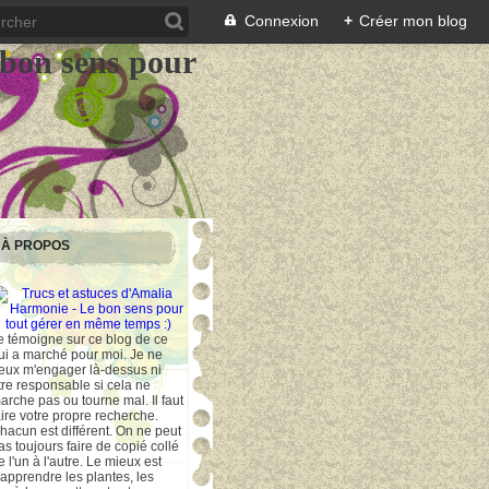
Connexion
+
Créer mon blog
 bon sens pour
À PROPOS
e témoigne sur ce blog de ce
ui a marché pour moi. Je ne
eux m'engager là-dessus ni
tre responsable si cela ne
arche pas ou tourne mal. Il faut
aire votre propre recherche.
hacun est différent. On ne peut
as toujours faire de copié collé
e l'un à l'autre. Le mieux est
'apprendre les plantes, les