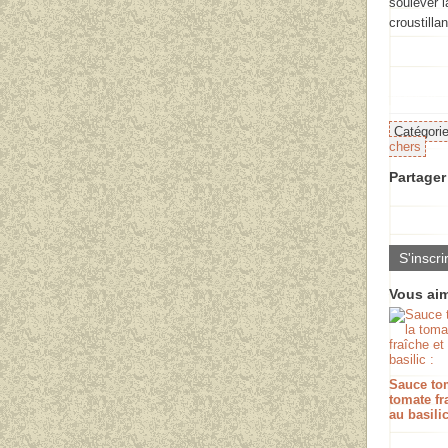
soulever l
croustillan
Catégori
chers
Partager 
S'inscri
Vous aim
Sauce tom
tomate fr
au basilic