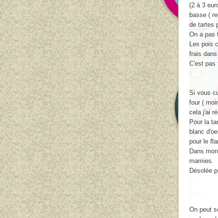
(2 à 3 eur
basse ( re
de tartes 
On a pas 
Les pois c
frais dans
C'est pas 
Si vous c
four ( moi
cela j'ai 
Pour la ta
blanc d'oe
pour le fla
Dans mon 
mamies.
Désolée po
On peut se