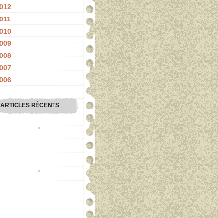
012
011
010
009
008
007
006
ARTICLES RÉCENTS