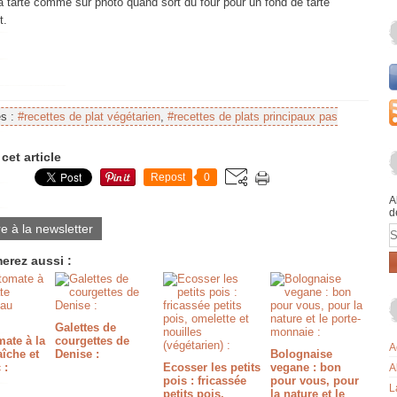
a tarte comme sur photo quand sort du four pour un fond de tarte
t.
es :
#recettes de plat végétarien
,
#recettes de plats principaux pas
cet article
Repost
0
A
d
re à la newsletter
E
erez aussi :
Galettes de
ate à la
courgettes de
A
aîche et
Denise :
Bolognaise
 :
Ecosser les petits
vegane : bon
A
pois : fricassée
pour vous, pour
L
petits pois,
la nature et le