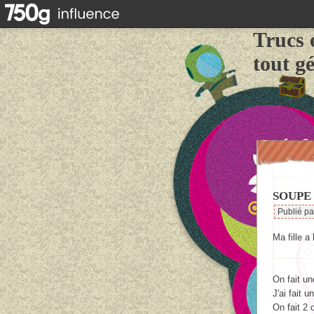
Trucs 
tout g
SOUPE 
Publié p
Ma fille a
On fait u
J'ai fait 
On fait 2 