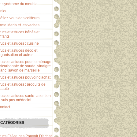
e syndrome du meuble
inks
éfiez-vous des coiffeurs
ante Maria et les vaches
rucs et astuces bébés et
nfants
rucs et astuces : cuisine
rucs et astuces déco et
rganisation et autres
rucs et astuces pour le ménage
 bicarbonate de soude, vinaigre
lanc, savon de marseille
rucs et astuces pouvoir d'achat
rucs et astuces : produits de
eauté
rucs et astuces santé- attention
e suis pas médecin!
ontact
CATÉGORIES
rucs Et Astuces Pouvoir D'achat