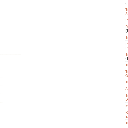
(
T
S
R
R
(
T
R
P
T
(
T
T
O
T
A
T
D
M
R
E
T