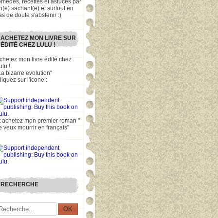
emèdes, recettes et astuces par
n(e) sachant(e) et surtout en
as de doute s'abstenir :)
ACHETEZ MON LIVRE SUR
ÉDITÉ CHEZ LULU !
chetez mon livre édité chez
ulu !
La bizarre evolution"
liquez sur l'icone :
t achetez mon premier roman "
e veux mourrir en français"
RECHERCHE