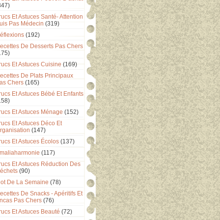
347)
rucs Et Astuces Santé- Attention
uis Pas Médecin
(319)
éflexions
(192)
ecettes De Desserts Pas Chers
175)
rucs Et Astuces Cuisine
(169)
ecettes De Plats Principaux
as Chers
(165)
rucs Et Astuces Bébé Et Enfants
158)
rucs Et Astuces Ménage
(152)
rucs Et Astuces Déco Et
rganisation
(147)
rucs Et Astuces Écolos
(137)
maliaharmonie
(117)
rucs Et Astuces Réduction Des
échets
(90)
ot De La Semaine
(78)
ecettes De Snacks - Apéritifs Et
ncas Pas Chers
(76)
rucs Et Astuces Beauté
(72)