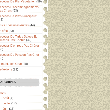
ecettes De Plat Végétarien
(59)
ecettes D'accompagnements
as Chers
(53)
ecettes De Plats Principaux
44)
rucs Et Astuces Autres
(44)
ociété
(33)
ecettes De Tartes Salées Et
uiches Pas Chères
(32)
ecettes D'entrées Pas Chères
28)
ecettes De Poisson Pas Cher
26)
limentation Crue
(25)
eflexions
(23)
ARCHIVES
026
Août
(4)
Juillet
(17)
Juin
(16)