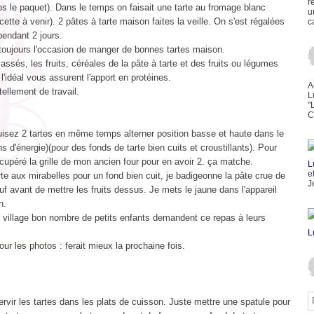
r
os le paquet). Dans le temps on faisait une tarte au fromage blanc
u
cette à venir). 2 pâtes à tarte maison faites la veille. On s'est régalées
c
pendant 2 jours.
toujours l'occasion de manger de bonnes tartes maison.
assés, les fruits, céréales de la pâte à tarte et des fruits ou légumes
 l'idéal vous assurent l'apport en protéines.
A
tellement de travail.
L
"
C
uisez 2 tartes en même temps alterner position basse et haute dans le
ns d'énergie)(pour des fonds de tarte bien cuits et croustillants). Pour
récupéré la grille de mon ancien four pour en avoir 2. ça matche.
e
rte aux mirabelles pour un fond bien cuit, je badigeonne la pâte crue de
J
uf avant de mettre les fruits dessus. Je mets le jaune dans l'appareil
n.
village bon nombre de petits enfants demandent ce repas à leurs
ur les photos : ferait mieux la prochaine fois.
rvir les tartes dans les plats de cuisson. Juste mettre une spatule pour