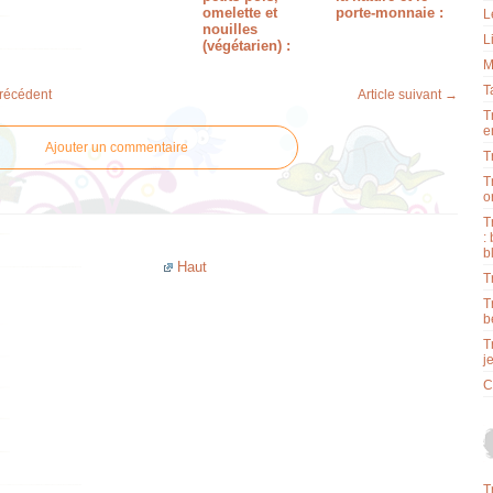
omelette et
porte-monnaie :
L
nouilles
L
(végétarien) :
M
T
précédent
Article suivant →
T
e
Ajouter un commentaire
T
T
o
T
:
b
Haut
T
T
b
T
j
C
T