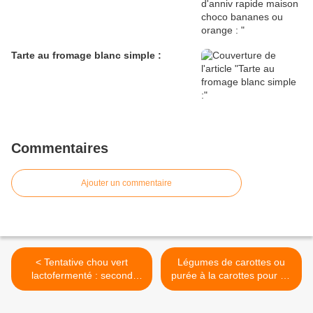
Tarte au fromage blanc simple :
Commentaires
Ajouter un commentaire
< Tentative chou vert
Légumes de carottes ou
lactofermenté : second
purée à la carottes pour un
bocal meilleur que le
repas traditionnel et paysan
premier :
: >