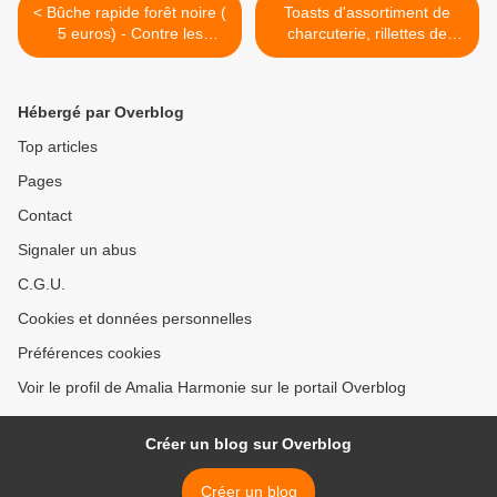
< Bûche rapide forêt noire (
Toasts d'assortiment de
5 euros) - Contre les
charcuterie, rillettes de
actuelles bûches
saumon en entrée : contre
compliquées :
le foie gras : >
Hébergé par Overblog
Top articles
Pages
Contact
Signaler un abus
C.G.U.
Cookies et données personnelles
Préférences cookies
Voir le profil de Amalia Harmonie sur le portail Overblog
Créer un blog sur Overblog
Créer un blog