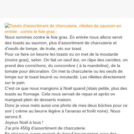
Nous sommes contre le foie gras. En entrée nous allons servir
des toasts au saumon, plus d'assortiment de charcuterie et
d'oeufs de lompe, de truite, etc sur toast.
Pour ce faire on beurre les toasts ou on met de la moutarde
(moins gras), selon. On fait un oeuf dur, on râpe des carottes, on
prend des cornichons, du concombre ( à la mandoline), de la
tomate pour décoration. On met la charcuterie ou les oeufs de
lompe sur le toast beurré ou moutardé. Les rillettes directement
sur le pain.
C'est ce que nous mangions à Noël quand j'étais petite, plus des
toasts au fromage. Cela nous servait de repas et après on
mangeait plein de desserts maison.
Donc je vous mets aussi une photo de mes deux bûches pour ce
soir ( crème au beurre légère à l'ananas et forêt noire). Nous
serons 8.
Joyeux Noël à tous !
J'ai pris 450g d'assortiment de charcuterie.
En plat nous avons mangé du boeuf bourguignon avec des