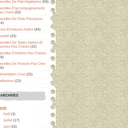
ecettes De Plat Végétarien
(59)
ecettes D'accompagnements
as Chers
(53)
ecettes De Plats Principaux
44)
rucs Et Astuces Autres
(44)
ociété
(33)
ecettes De Tartes Salées Et
uiches Pas Chères
(32)
ecettes D'entrées Pas Chères
28)
ecettes De Poisson Pas Cher
26)
limentation Crue
(25)
eflexions
(23)
ARCHIVES
026
Août
(3)
Juillet
(17)
Juin
(16)