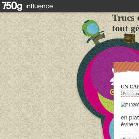
Trucs 
tout g
UN CA
Publié p
en pla
évitera