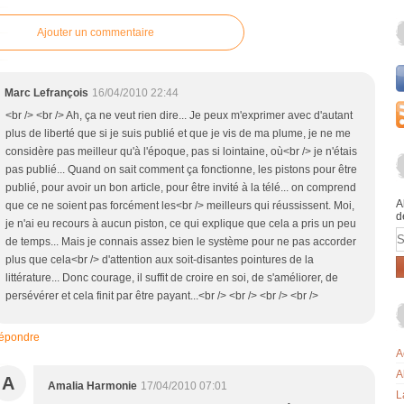
Ajouter un commentaire
Marc Lefrançois
16/04/2010 22:44
<br /> <br /> Ah, ça ne veut rien dire... Je peux m'exprimer avec d'autant
plus de liberté que si je suis publié et que je vis de ma plume, je ne me
considère pas meilleur qu'à l'époque, pas si lointaine, où<br /> je n'étais
pas publié... Quand on sait comment ça fonctionne, les pistons pour être
publié, pour avoir un bon article, pour être invité à la télé... on comprend
A
que ce ne soient pas forcément les<br /> meilleurs qui réussissent. Moi,
d
je n'ai eu recours à aucun piston, ce qui explique que cela a pris un peu
E
de temps... Mais je connais assez bien le système pour ne pas accorder
plus que cela<br /> d'attention aux soit-disantes pointures de la
littérature... Donc courage, il suffit de croire en soi, de s'améliorer, de
persévérer et cela finit par être payant...<br /> <br /> <br /> <br />
épondre
A
A
A
Amalia Harmonie
17/04/2010 07:01
L