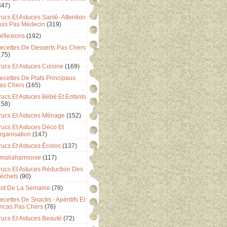
347)
rucs Et Astuces Santé- Attention
uis Pas Médecin
(319)
éflexions
(192)
ecettes De Desserts Pas Chers
175)
rucs Et Astuces Cuisine
(169)
ecettes De Plats Principaux
as Chers
(165)
rucs Et Astuces Bébé Et Enfants
158)
rucs Et Astuces Ménage
(152)
rucs Et Astuces Déco Et
rganisation
(147)
rucs Et Astuces Écolos
(137)
maliaharmonie
(117)
rucs Et Astuces Réduction Des
échets
(90)
ot De La Semaine
(78)
ecettes De Snacks - Apéritifs Et
ncas Pas Chers
(76)
rucs Et Astuces Beauté
(72)