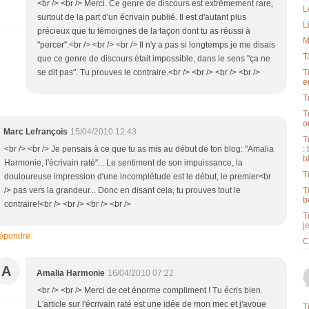
<br /> <br /> Merci. Ce genre de discours est extrêmement rare,
L
surtout de la part d'un écrivain publié. Il est d'autant plus
L
précieux que tu témoignes de la façon dont tu as réussi à
M
"percer".<br /> <br /> <br /> Il n'y a pas si longtemps je me disais
T
que ce genre de discours était impossible, dans le sens "ça ne
se dit pas". Tu prouves le contraire.<br /> <br /> <br /> <br />
T
e
T
T
o
Marc Lefrançois
15/04/2010 12:43
T
<br /> <br /> Je pensais à ce que tu as mis au début de ton blog: "Amalia
:
b
Harmonie, l'écrivain raté"... Le sentiment de son impuissance, la
T
douloureuse impression d'une incomplétude est le début, le premier<br
/> pas vers la grandeur... Donc en disant cela, tu prouves tout le
T
b
contraire!<br /> <br /> <br /> <br />
T
j
épondre
C
A
Amalia Harmonie
16/04/2010 07:22
<br /> <br /> Merci de cet énorme compliment ! Tu écris bien.
L'article sur l'écrivain raté est une idée de mon mec et j'avoue
T