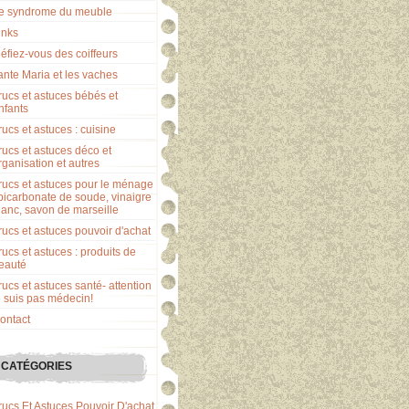
e syndrome du meuble
inks
éfiez-vous des coiffeurs
ante Maria et les vaches
rucs et astuces bébés et
nfants
rucs et astuces : cuisine
rucs et astuces déco et
rganisation et autres
rucs et astuces pour le ménage
 bicarbonate de soude, vinaigre
lanc, savon de marseille
rucs et astuces pouvoir d'achat
rucs et astuces : produits de
eauté
rucs et astuces santé- attention
e suis pas médecin!
ontact
CATÉGORIES
rucs Et Astuces Pouvoir D'achat