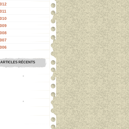
012
011
010
009
008
007
006
ARTICLES RÉCENTS