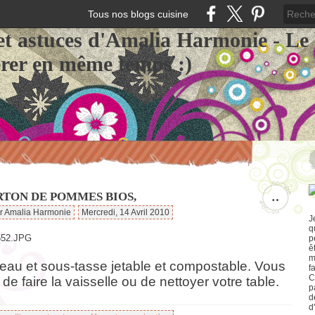
Tous nos blogs cuisine
et astuces d'Amalia Harmonie - Le
érer en même temps :)
RTON DE POMMES BIOS,
…
ar Amalia Harmonie
Mercredi, 14 Avril 2010
J
q
p
ê
m
teau et sous-tasse jetable et compostable. Vous
f
C
 de faire la vaisselle ou de nettoyer votre table.
p
d
d