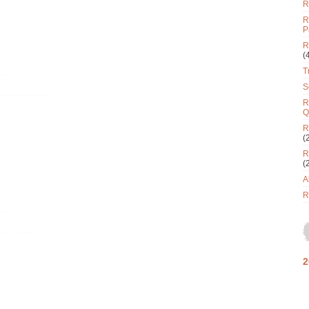
R
R
P
R
(
T
S
R
Q
R
(
R
(
A
R
2