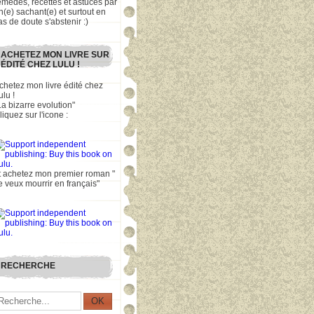
emèdes, recettes et astuces par
n(e) sachant(e) et surtout en
as de doute s'abstenir :)
ACHETEZ MON LIVRE SUR
ÉDITÉ CHEZ LULU !
chetez mon livre édité chez
ulu !
La bizarre evolution"
liquez sur l'icone :
t achetez mon premier roman "
e veux mourrir en français"
RECHERCHE