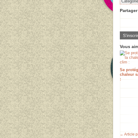
Catégori
Partager 
S'inscri
Vous aim
Se protég
chaleur s
:
← Article 