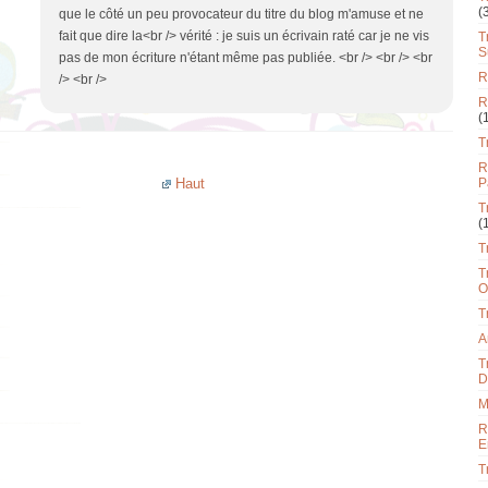
(
que le côté un peu provocateur du titre du blog m'amuse et ne
fait que dire la<br /> vérité : je suis un écrivain raté car je ne vis
T
S
pas de mon écriture n'étant même pas publiée. <br /> <br /> <br
R
/> <br />
R
(
T
R
Haut
P
T
(
T
T
O
T
A
T
D
M
R
E
T