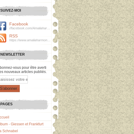
SUIVEZ-MOI
Facebook
//facebook.com/Amaliaharmonie
RSS
https://www.amaliaharmonie.fr/rss
NEWSLETTER
bonnez-vous pour être averti
es nouveaux articles publiés.
mail
PAGES
ccueil
lbum - Giessen et Frankfurt
a Schnabel