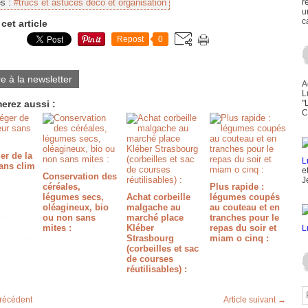
es :
#trucs et astuces déco et organisation
r
u
c
cet article
Repost
0
re à la newsletter
A
L
erez aussi :
"
C
er de la
ans clim
e
Conservation des
J
céréales,
Plus rapide :
légumes secs,
Achat corbeille
légumes coupés
oléagineux, bio
malgache au
au couteau et en
ou non sans
marché place
tranches pour le
mites :
Kléber
repas du soir et
Strasbourg
miam o cinq :
(corbeilles et sac
de courses
réutilisables) :
précédent
Article suivant →