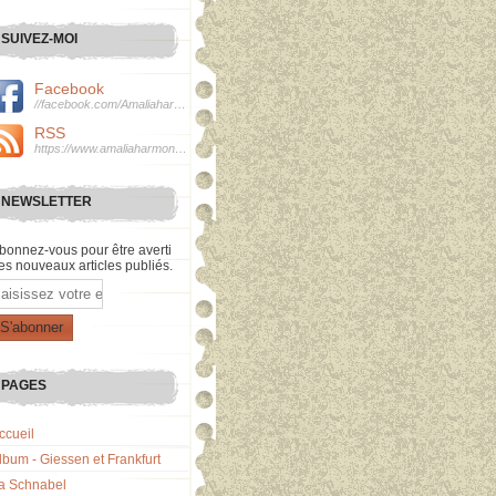
SUIVEZ-MOI
Facebook
//facebook.com/Amaliaharmonie
RSS
https://www.amaliaharmonie.fr/rss
NEWSLETTER
bonnez-vous pour être averti
es nouveaux articles publiés.
mail
PAGES
ccueil
lbum - Giessen et Frankfurt
a Schnabel