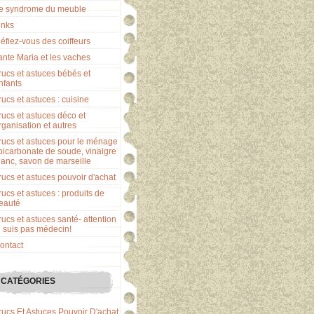
e syndrome du meuble
inks
éfiez-vous des coiffeurs
ante Maria et les vaches
rucs et astuces bébés et
nfants
rucs et astuces : cuisine
rucs et astuces déco et
rganisation et autres
rucs et astuces pour le ménage
 bicarbonate de soude, vinaigre
lanc, savon de marseille
rucs et astuces pouvoir d'achat
rucs et astuces : produits de
eauté
rucs et astuces santé- attention
e suis pas médecin!
ontact
CATÉGORIES
rucs Et Astuces Pouvoir D'achat