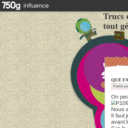
Trucs 
tout g
QUE FA
Publié p
On peu
Nous a
Il faut
avant 