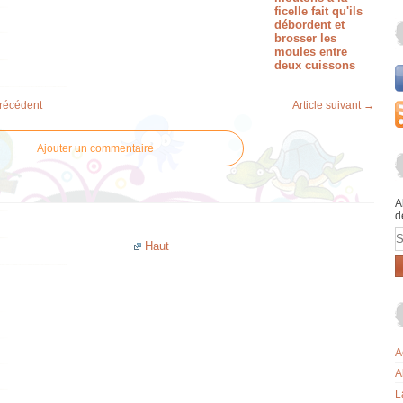
ficelle fait qu'ils
débordent et
brosser les
moules entre
deux cuissons
précédent
Article suivant →
Ajouter un commentaire
A
d
E
Haut
A
A
L