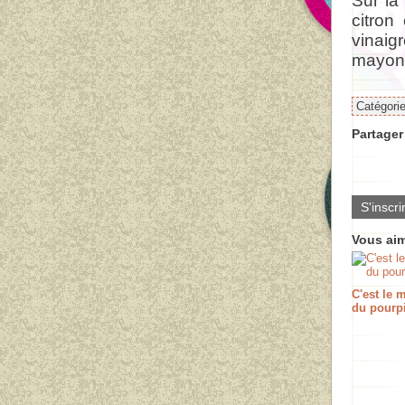
Sur la
citron
vinai
mayon
Catégori
Partager 
S'inscri
Vous aim
C'est le
du pourpi