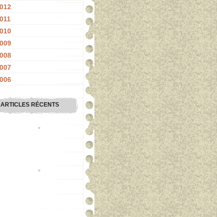
012
011
010
009
008
007
006
ARTICLES RÉCENTS