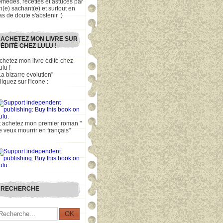
emèdes, recettes et astuces par
n(e) sachant(e) et surtout en
as de doute s'abstenir :)
ACHETEZ MON LIVRE SUR
ÉDITÉ CHEZ LULU !
chetez mon livre édité chez
ulu !
La bizarre evolution"
liquez sur l'icone :
t achetez mon premier roman "
e veux mourrir en français"
RECHERCHE