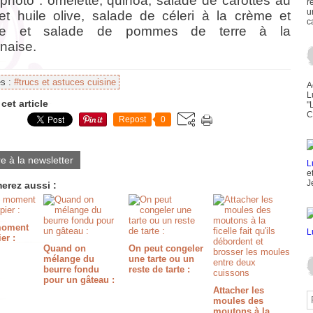
 photo : omelette, quinoa, salade de carottes au
r
u
 et huile olive, salade de céleri à la crème et
c
gre et salade de pommes de terre à la
naise.
es :
#trucs et astuces cuisine
A
L
cet article
"
C
Repost
0
re à la newsletter
e
J
erez aussi :
 moment
er :
Quand on
On peut congeler
mélange du
une tarte ou un
beurre fondu
reste de tarte :
pour un gâteau :
Attacher les
moules des
moutons à la