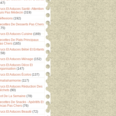
347)
rucs Et Astuces Santé- Attention
uis Pas Médecin
(319)
éflexions
(192)
ecettes De Desserts Pas Chers
175)
rucs Et Astuces Cuisine
(169)
ecettes De Plats Principaux
as Chers
(165)
rucs Et Astuces Bébé Et Enfants
158)
rucs Et Astuces Ménage
(152)
rucs Et Astuces Déco Et
rganisation
(147)
rucs Et Astuces Écolos
(137)
maliaharmonie
(117)
rucs Et Astuces Réduction Des
échets
(90)
ot De La Semaine
(78)
ecettes De Snacks - Apéritifs Et
ncas Pas Chers
(76)
rucs Et Astuces Beauté
(72)