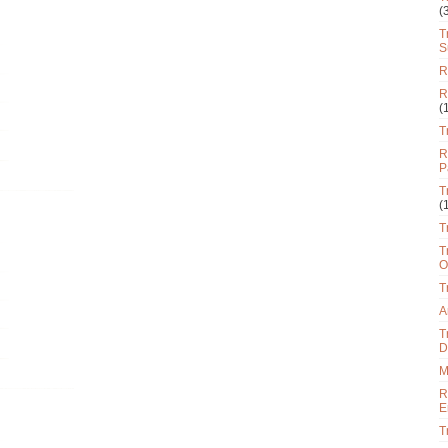
(
T
S
R
R
(
T
R
P
T
(
T
T
O
T
A
T
D
M
R
E
T