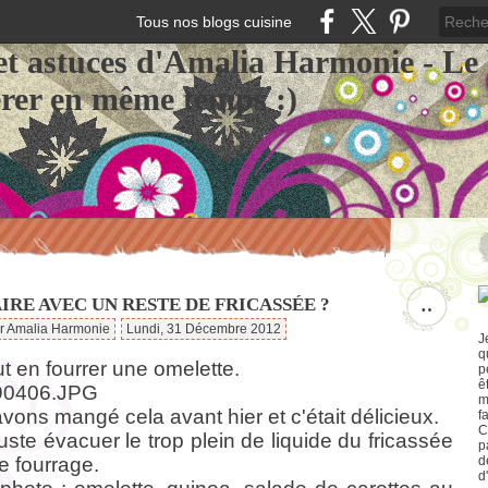
Tous nos blogs cuisine
et astuces d'Amalia Harmonie - Le
érer en même temps :)
IRE AVEC UN RESTE DE FRICASSÉE ?
…
ar Amalia Harmonie
Lundi, 31 Décembre 2012
J
q
t en fourrer une omelette.
p
ê
m
vons mangé cela avant hier et c'était délicieux.
f
C
 juste évacuer le trop plein de liquide du fricassée
p
le fourrage
.
d
d