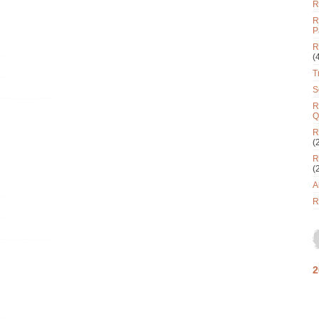
R
R
P
R
(
T
S
R
Q
R
(
R
(
A
R
2