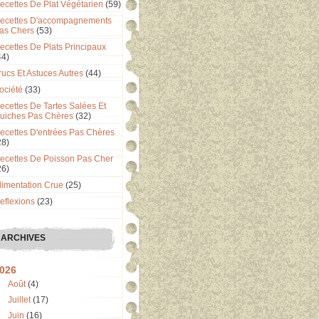
ecettes De Plat Végétarien
(59)
ecettes D'accompagnements
as Chers
(53)
ecettes De Plats Principaux
44)
rucs Et Astuces Autres
(44)
ociété
(33)
ecettes De Tartes Salées Et
uiches Pas Chères
(32)
ecettes D'entrées Pas Chères
28)
ecettes De Poisson Pas Cher
26)
limentation Crue
(25)
eflexions
(23)
ARCHIVES
026
Août
(4)
Juillet
(17)
Juin
(16)