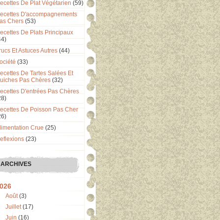
ecettes De Plat Végétarien
(59)
ecettes D'accompagnements
as Chers
(53)
ecettes De Plats Principaux
44)
rucs Et Astuces Autres
(44)
ociété
(33)
ecettes De Tartes Salées Et
uiches Pas Chères
(32)
ecettes D'entrées Pas Chères
28)
ecettes De Poisson Pas Cher
26)
limentation Crue
(25)
eflexions
(23)
ARCHIVES
026
Août
(3)
Juillet
(17)
Juin
(16)