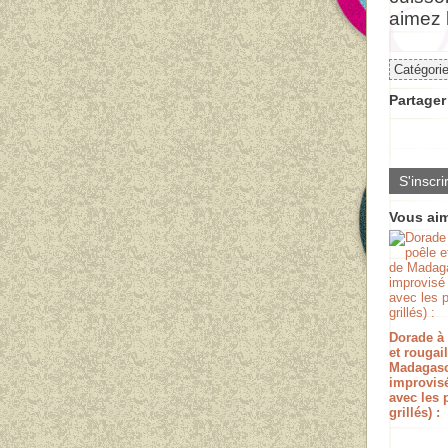
aimez l
Catégori
Partager 
S'inscri
Vous aim
Dorade à 
et rougai
Madagas
improvis
avec les 
grillés) :