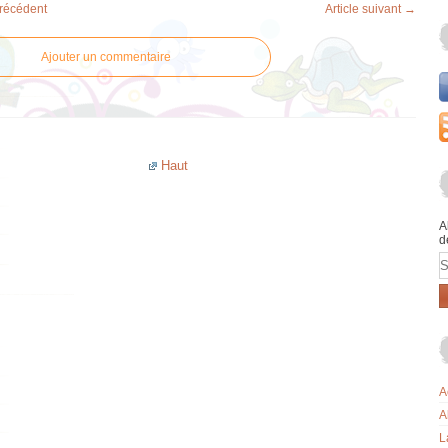
précédent
Article suivant →
Ajouter un commentaire
Haut
A
d
E
A
A
L