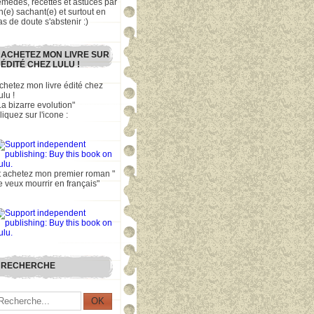
emèdes, recettes et astuces par
n(e) sachant(e) et surtout en
as de doute s'abstenir :)
ACHETEZ MON LIVRE SUR
ÉDITÉ CHEZ LULU !
chetez mon livre édité chez
ulu !
La bizarre evolution"
liquez sur l'icone :
t achetez mon premier roman "
e veux mourrir en français"
RECHERCHE