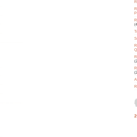
R
R
P
R
(
T
S
R
Q
R
(
R
(
A
R
2