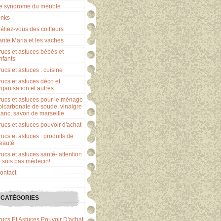
e syndrome du meuble
inks
éfiez-vous des coiffeurs
ante Maria et les vaches
rucs et astuces bébés et
nfants
rucs et astuces : cuisine
rucs et astuces déco et
rganisation et autres
rucs et astuces pour le ménage
 bicarbonate de soude, vinaigre
lanc, savon de marseille
rucs et astuces pouvoir d'achat
rucs et astuces : produits de
eauté
rucs et astuces santé- attention
e suis pas médecin!
ontact
CATÉGORIES
rucs Et Astuces Pouvoir D'achat