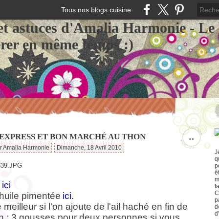
Tous nos blogs cuisine
et astuces d'Amalia Harmonie - Le
érer en même temps :)
 EXPRESS ET BON MARCHÉ AU THON
…
ar Amalia Harmonie
Dimanche, 18 Avril 2010
J
q
p
ê
m
ici
f
C
'huile pimentée
ici.
p
meilleur si l'on ajoute de l'ail haché en fin de
d
d
n : 3 gousses pour deux personnes si vous