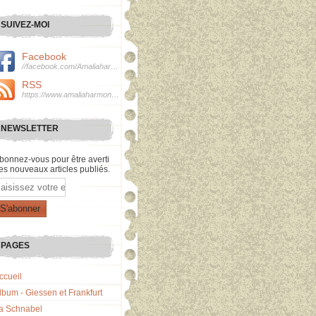
SUIVEZ-MOI
Facebook
//facebook.com/Amaliaharmonie
RSS
https://www.amaliaharmonie.fr/rss
NEWSLETTER
bonnez-vous pour être averti
es nouveaux articles publiés.
mail
PAGES
ccueil
lbum - Giessen et Frankfurt
a Schnabel