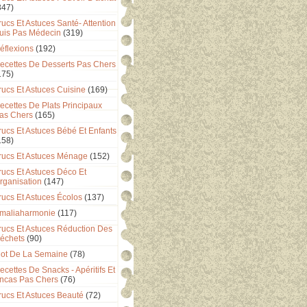
347)
rucs Et Astuces Santé- Attention
uis Pas Médecin
(319)
éflexions
(192)
ecettes De Desserts Pas Chers
175)
rucs Et Astuces Cuisine
(169)
ecettes De Plats Principaux
as Chers
(165)
rucs Et Astuces Bébé Et Enfants
158)
rucs Et Astuces Ménage
(152)
rucs Et Astuces Déco Et
rganisation
(147)
rucs Et Astuces Écolos
(137)
maliaharmonie
(117)
rucs Et Astuces Réduction Des
échets
(90)
ot De La Semaine
(78)
ecettes De Snacks - Apéritifs Et
ncas Pas Chers
(76)
rucs Et Astuces Beauté
(72)