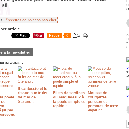
r
'ail.
u
c
es :
#recettes de poisson pas cher
cet article
A
Repost
0
L
"
C
re à la newsletter
erez aussi :
e
J
Il cantuccio et le
risotto aux fruits
Filets de sardines
Mousse de
la poêle
de mer de
ou maquereaux à
courgettes,
l de
Stefano :
la poêle simple et
poisson et
car
rapide :
pommes de terre
é (super
vapeur :
poissons