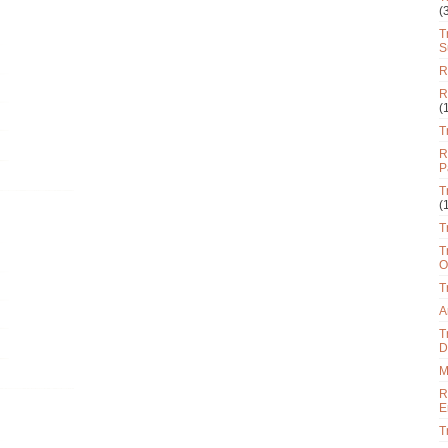
(
T
S
R
R
(
T
R
P
T
(
T
T
O
T
A
T
D
M
R
E
T