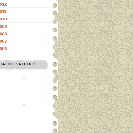
012
011
010
009
008
007
006
ARTICLES RÉCENTS