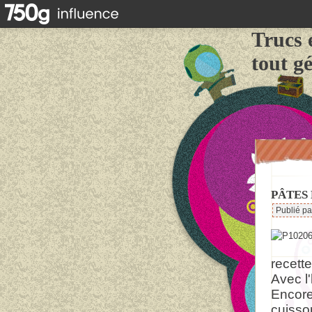
Trucs 
tout g
PÂTES
Publié p
recette
Avec l
Encore 
cuisso