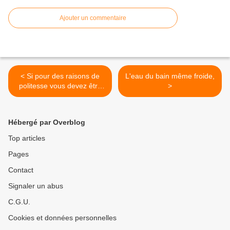
Ajouter un commentaire
< Si pour des raisons de
L'eau du bain même froide,
politesse vous devez être
>
amené à beaucoup boire
d'alcool
Hébergé par Overblog
Top articles
Pages
Contact
Signaler un abus
C.G.U.
Cookies et données personnelles