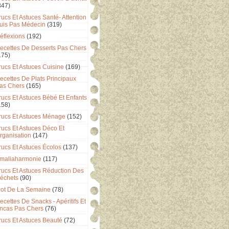
347)
rucs Et Astuces Santé- Attention
uis Pas Médecin
(319)
éflexions
(192)
ecettes De Desserts Pas Chers
175)
rucs Et Astuces Cuisine
(169)
ecettes De Plats Principaux
as Chers
(165)
rucs Et Astuces Bébé Et Enfants
158)
rucs Et Astuces Ménage
(152)
rucs Et Astuces Déco Et
rganisation
(147)
rucs Et Astuces Écolos
(137)
maliaharmonie
(117)
rucs Et Astuces Réduction Des
échets
(90)
ot De La Semaine
(78)
ecettes De Snacks - Apéritifs Et
ncas Pas Chers
(76)
rucs Et Astuces Beauté
(72)