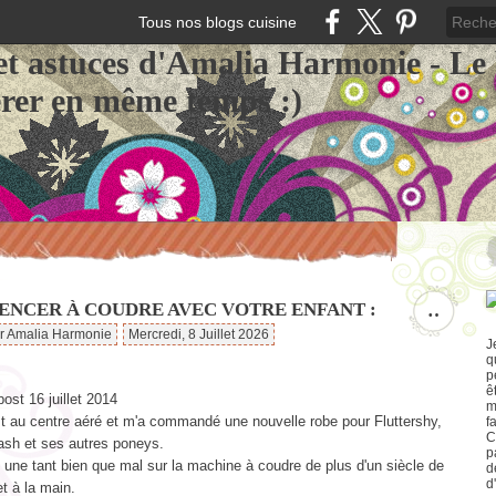
Tous nos blogs cuisine
et astuces d'Amalia Harmonie - Le
érer en même temps :)
NCER À COUDRE AVEC VOTRE ENFANT :
…
ar Amalia Harmonie
Mercredi, 8 Juillet 2026
J
q
p
ê
st 16 juillet 2014
m
st au centre aéré et m'a commandé une nouvelle robe pour Fluttershy,
f
C
sh et ses autres poneys.
p
it une tant bien que mal sur la machine à coudre de plus d'un siècle de
d
d
t à la main.