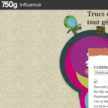
Trucs 
tout g
COMME
Publié p
Remonté po
Ma fille e
Rainbowda
J'en ai fa
ma tante e