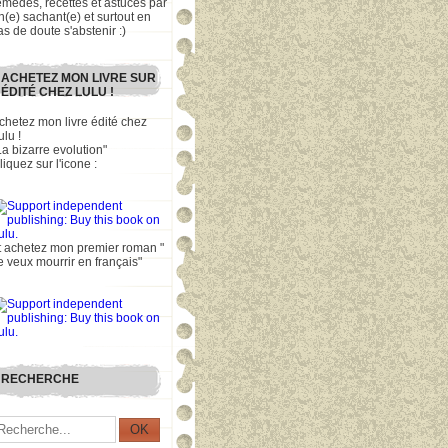
emèdes, recettes et astuces par
n(e) sachant(e) et surtout en
as de doute s'abstenir :)
ACHETEZ MON LIVRE SUR
ÉDITÉ CHEZ LULU !
chetez mon livre édité chez
ulu !
La bizarre evolution"
liquez sur l'icone :
t achetez mon premier roman "
e veux mourrir en français"
RECHERCHE