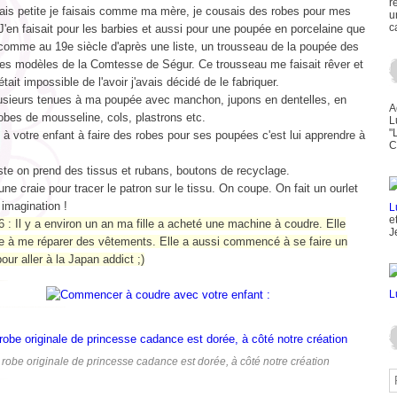
r
tais petite je faisais comme ma mère, je cousais des robes pour mes
u
c
'en faisait pour les barbies et aussi pour une poupée en porcelaine que
s comme au 19e siècle d'après une liste, un trousseau de la poupée des
lles modèles de la Comtesse de Ségur. Ce trousseau me faisait rêver et
tait impossible de l'avoir j'avais décidé de le fabriquer.
 plusieurs tenues à ma poupée avec manchon, jupons en dentelles, en
A
robes de mousseline, cols, plastrons etc.
L
"
à votre enfant à faire des robes pour ses poupées c'est lui apprendre à
C
ste on prend des tissus et rubans, boutons de recyclage.
ne craie pour tracer le patron sur le tissu. On coupe. On fait un ourlet
 imagination !
e
 : Il y a environ un an ma fille a acheté une machine à coudre. Elle
J
à me réparer des vêtements. Elle a aussi commencé à se faire un
ur aller à la Japan addict ;)
 robe originale de princesse cadance est dorée, à côté notre création