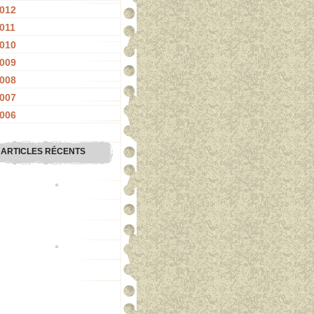
012
011
010
009
008
007
006
ARTICLES RÉCENTS