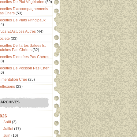
ecettes De Plat Végétarien
(59)
ecettes D'accompagnements
as Chers
(53)
ecettes De Plats Principaux
44)
rucs Et Astuces Autres
(44)
ociété
(33)
ecettes De Tartes Salées Et
uiches Pas Chères
(32)
ecettes D'entrées Pas Chères
28)
ecettes De Poisson Pas Cher
26)
limentation Crue
(25)
eflexions
(23)
ARCHIVES
026
Août
(3)
Juillet
(17)
Juin
(16)