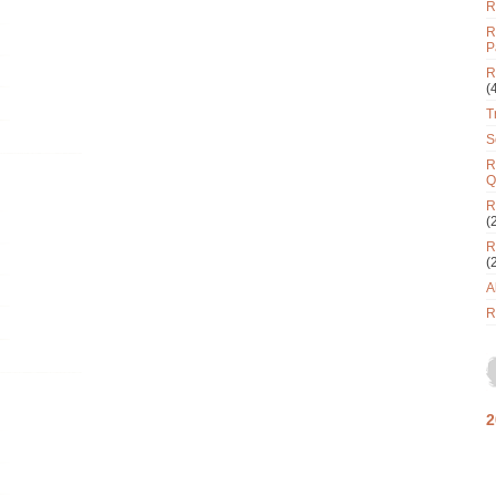
R
R
P
R
(
T
S
R
Q
R
(
R
(
A
R
2