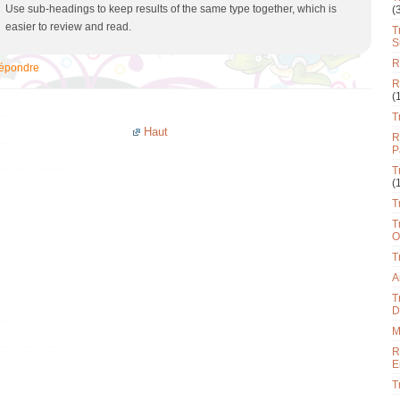
Use sub-headings to keep results of the same type together, which is
(
easier to review and read.
T
S
R
épondre
R
(
T
Haut
R
P
T
(
T
T
O
T
A
T
D
M
R
E
T