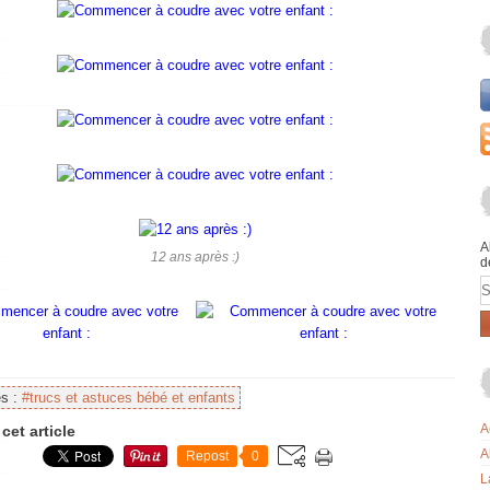
A
12 ans après :)
d
E
es :
#trucs et astuces bébé et enfants
A
cet article
A
Repost
0
L