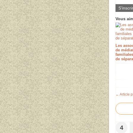
S'inscri
Vous aim
Les assoc
de média
familiale
de sépara
← Article 
4