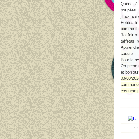
Quand j'é
poupées. J
j'habillai
Petites fi
comme il é
J'ai fait
taffetas, 
Apprendre 
coudre.
Pour le re
On prend u
et bonjour
08/08/2026
commence 
costume po
La