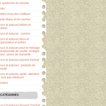
e syndrome du meuble
inks
éfiez-vous des coiffeurs
ante Maria et les vaches
rucs et astuces bébés et
nfants
rucs et astuces : cuisine
rucs et astuces déco et
rganisation et autres
rucs et astuces pour le ménage
 bicarbonate de soude, vinaigre
lanc, savon de marseille
rucs et astuces pouvoir d'achat
rucs et astuces : produits de
eauté
rucs et astuces santé- attention
e suis pas médecin!
ontact
CATÉGORIES
rucs Et Astuces Pouvoir D'achat