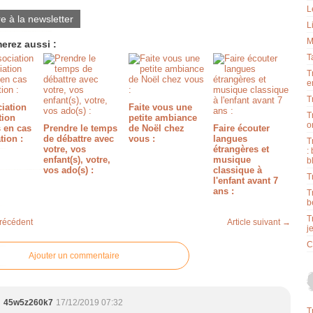
L
re à la newsletter
L
M
erez aussi :
T
T
e
T
iation
Faite vous une
T
tion
petite ambiance
o
s en cas
Prendre le temps
de Noël chez
Faire écouter
tion :
de débattre avec
vous :
langues
T
votre, vos
étrangères et
:
enfant(s), votre,
musique
b
vos ado(s) :
classique à
T
l'enfant avant 7
ans :
T
b
T
précédent
Article suivant →
j
C
Ajouter un commentaire
45w5z260k7
17/12/2019 07:32
T