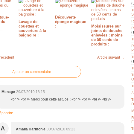
(
T
S
toue-
Découverte
R
 du
Lavage de
éponge magique
couettes et
:
Moisissures sur
R
couverture à la
joints de douche
(
baignoire :
enlevées : moins
T
de 50 cents de
produits :
R
P
T
précédent
Article suivant →
(
T
Ajouter un commentaire
T
O
T
Menage
29/07/2010 18:15
A
<br /> <br /> Merci pour cette astuce :)<br /> <br /> <br /> <br />
T
D
M
épondre
R
E
A
T
Amalia Harmonie
30/07/2010 09:23