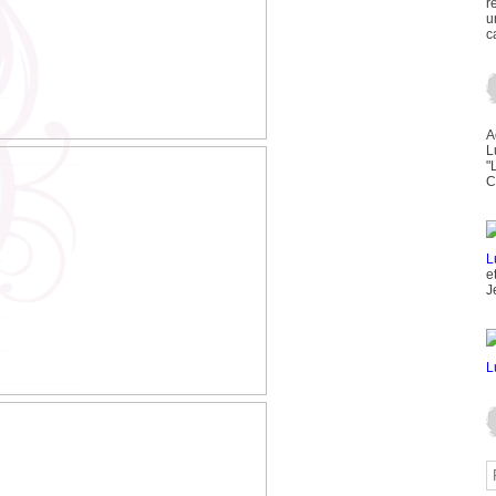
r
u
c
A
L
"
C
e
J