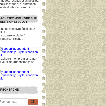
emèdes, recettes et astuces par
n(e) sachant(e) et surtout en
as de doute s'abstenir :)
ACHETEZ MON LIVRE SUR
ÉDITÉ CHEZ LULU !
chetez mon livre édité chez
ulu !
La bizarre evolution"
liquez sur l'icone :
t achetez mon premier roman "
e veux mourrir en français"
RECHERCHE