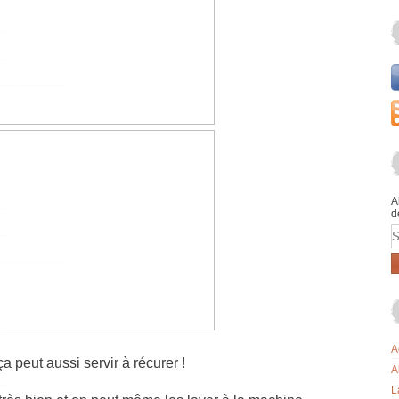
A
d
E
A
a peut aussi servir à récurer !
A
L