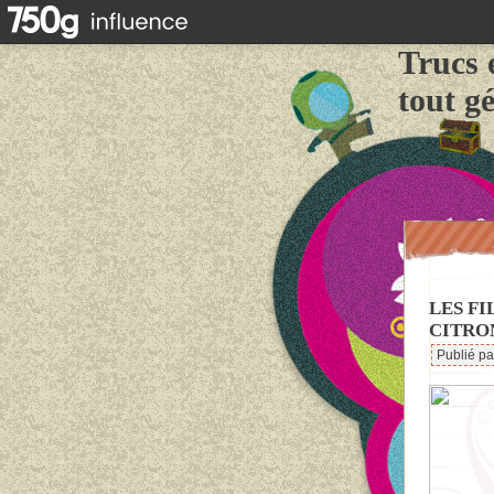
Trucs 
tout g
LES FI
CITRO
Publié p