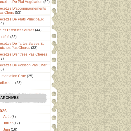
ecettes De Plat Végétarien
(59)
ecettes D'accompagnements
as Chers
(53)
ecettes De Plats Principaux
44)
rucs Et Astuces Autres
(44)
ociété
(33)
ecettes De Tartes Salées Et
uiches Pas Chères
(32)
ecettes D'entrées Pas Chères
28)
ecettes De Poisson Pas Cher
26)
limentation Crue
(25)
eflexions
(23)
ARCHIVES
026
Août
(3)
Juillet
(17)
Juin
(16)