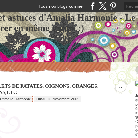
Tous nos blogs cuisine
et astuces d'Amalia Harmonie - Le
érer en même temps :)
LETS DE PATATES, OIGNONS, ORANGES,
…
NS,ETC
J
ar Amalia Harmonie
Lundi, 16 Novembre 2009
q
p
ê
m
f
C
p
d
d