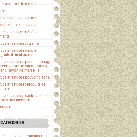
e syndrome du meuble
inks
éfiez-vous des coiffeurs
ante Maria et les vaches
rucs et astuces bébés et
nfants
rucs et astuces : cuisine
rucs et astuces déco et
rganisation et autres
rucs et astuces pour le ménage
 bicarbonate de soude, vinaigre
lanc, savon de marseille
rucs et astuces pouvoir d'achat
rucs et astuces : produits de
eauté
rucs et astuces santé- attention
e suis pas médecin!
ontact
CATÉGORIES
rucs Et Astuces Pouvoir D'achat