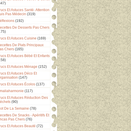
347)
rucs Et Astuces Santé- Attention
uis Pas Médecin
(319)
éflexions
(192)
ecettes De Desserts Pas Chers
175)
rucs Et Astuces Cuisine
(169)
ecettes De Plats Principaux
as Chers
(165)
rucs Et Astuces Bébé Et Enfants
158)
rucs Et Astuces Ménage
(152)
rucs Et Astuces Déco Et
rganisation
(147)
rucs Et Astuces Écolos
(137)
maliaharmonie
(117)
rucs Et Astuces Réduction Des
échets
(90)
ot De La Semaine
(78)
ecettes De Snacks - Apéritifs Et
ncas Pas Chers
(76)
rucs Et Astuces Beauté
(72)