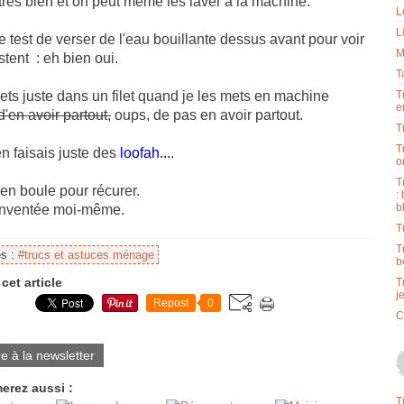
rès bien et on peut même les laver à la machine.
L
L
t le test de verser de l'eau bouillante dessus avant pour voir
M
istent : eh bien oui.
T
ets juste dans un filet quand je les mets en machine
T
e
d'en avoir partout,
oups, de pas en avoir partout.
T
T
en faisais juste des
loofah...
.
o
T
 en boule pour récurer.
:
b
inventée moi-même.
T
T
es :
#trucs et astuces ménage
b
cet article
T
j
Repost
0
C
re à la newsletter
erez aussi :
T