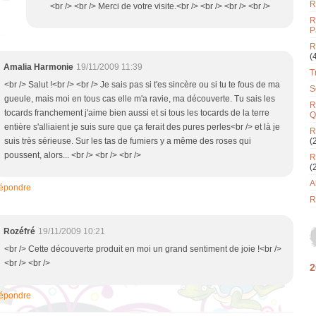
R
<br /> <br /> Merci de votre visite.<br /> <br /> <br /> <br />
R
P
R
(
Amalia Harmonie
19/11/2009 11:39
T
<br /> Salut !<br /> <br /> Je sais pas si t'es sincère ou si tu te fous de ma
S
gueule, mais moi en tous cas elle m'a ravie, ma découverte. Tu sais les
R
tocards franchement j'aime bien aussi et si tous les tocards de la terre
Q
entière s'alliaient je suis sure que ça ferait des pures perles<br /> et là je
R
suis très sérieuse. Sur les tas de fumiers y a même des roses qui
(
poussent, alors... <br /> <br /> <br />
R
(
A
épondre
R
Rozéfré
19/11/2009 10:21
<br /> Cette découverte produit en moi un grand sentiment de joie !<br />
<br /> <br />
2
épondre