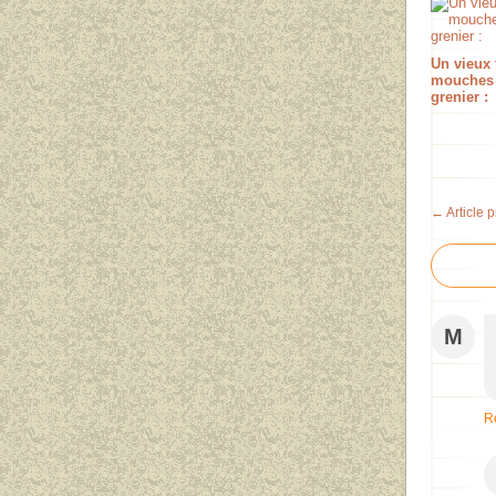
Un vieux 
mouches
grenier :
← Article 
M
R