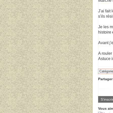
Marche t
J'ai fai
s'ils rés
Je les m
histoire
Avant j'
A rouler
Astuce 
Catégori
Partager 
S'inscri
Vous aim