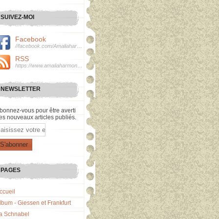
SUIVEZ-MOI
Facebook
//facebook.com/Amaliaharmonie
RSS
https://www.amaliaharmonie.fr/rss
NEWSLETTER
bonnez-vous pour être averti
es nouveaux articles publiés.
mail
PAGES
ccueil
lbum - Giessen et Frankfurt
a Schnabel