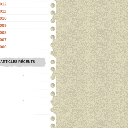
012
011
010
009
008
007
006
ARTICLES RÉCENTS