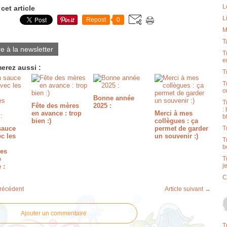
L
cet article
L
Repost
0
M
T
re à la newsletter
T
e
erez aussi :
T
T
o
Bonne année
T
Fête des mères
2025 :
:
en avance : trop
Merci à mes
b
bien :)
collègues : ça
sauce
permet de garder
T
c les
un souvenir :)
T
b
nes
e
T
j
 :
C
précédent
Article suivant →
Ajouter un commentaire
T