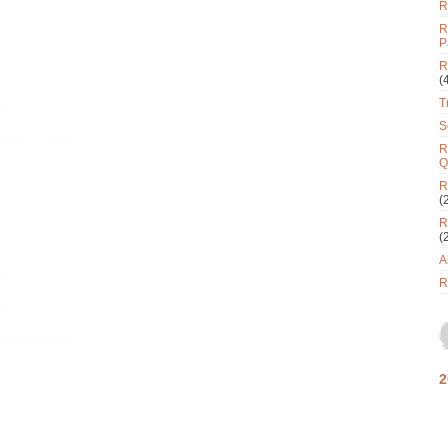
R
R
P
R
(
T
S
R
Q
R
(
R
(
A
R
2