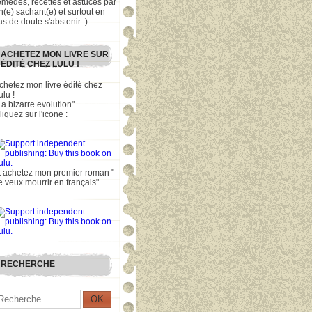
emèdes, recettes et astuces par
n(e) sachant(e) et surtout en
as de doute s'abstenir :)
ACHETEZ MON LIVRE SUR
ÉDITÉ CHEZ LULU !
chetez mon livre édité chez
ulu !
La bizarre evolution"
liquez sur l'icone :
t achetez mon premier roman "
e veux mourrir en français"
RECHERCHE