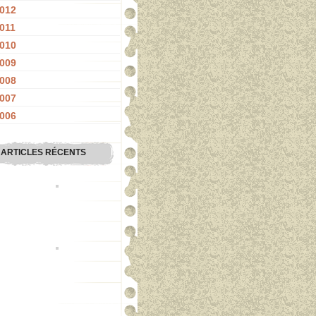
012
011
010
009
008
007
006
ARTICLES RÉCENTS