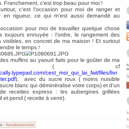
. Franchement, c'est trop beau pour moi !
urtout, c'est l'occasion pour moi de ranger et
r en rigueur, ce qui m'est aussi demandé au
l'occasion pour moi de travailler quelque chose
a toujours ennuyée : l'ordre, le rangement des
 visibles, en concret de ma maison ! Et surtout
rendre le temps !
des muffins au yaourt faits pour le goûter de ma
A
ille ( cf
d
scally.typepad.com/cest_moi_qui_lai_fait/files/livr
E
ter.pdf
), avec du sucre roux ( moins nuisible
 sucre blanc qui déminéralise votre corps) et d'un
de recettes express : les aubergines grillées
l et persil ( recette à venir).
A
A
es :
#amaliaharmonie
L