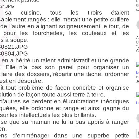
r
u
c
sa cuisine, tous les tiroirs étaient
ablement rangés : elle mettait une petite cuillère
 de l'autre en alignant soigneusement le tout, de
pour les fourchettes, les couteaux et les
A
es à soupe.
L
"
C
e en a hérité un talent administratif et une grande
r. Elle n'a pas son pareil pour organiser un
, faire des dossiers, répartir une tâche, ordonner
e
 est en désordre.
J
oit tout problème de façon concrète et organise
lution de façon toute aussi terre à terre.
d'autres se perdent en élucubrations théoriques
quées, elle ordonne et range et ainsi gagne du
 sur les intellectuels les plus brillants.
se que sa maman ne lui a pas appris à ranger
en.
ens d'emménager dans une superbe petite