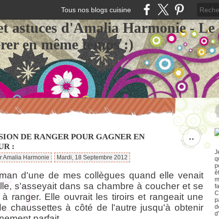
Tous nos blogs cuisine
et astuces d'Amalia Harmonie - Le
érer en même temps :)
SSION DE RANGER POUR GAGNER EN
…
UR :
J
ar Amalia Harmonie
Mardi, 18 Septembre 2012
q
p
ê
an d'une de mes collègues quand elle venait
m
lle, s'asseyait dans sa chambre à coucher et se
f
C
 à ranger. Elle ouvrait les tiroirs et rangeait une
p
de chaussettes à côté de l'autre jusqu'à obtenir
d
d
nement parfait.