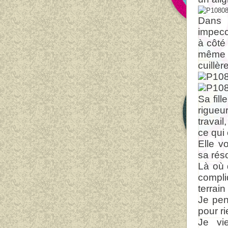
Dans 
impecc
à côté
même 
cuillèr
Sa fill
rigueu
travail
ce qui
Elle v
sa réso
Là où 
compli
terrain
Je pen
pour ri
Je vi