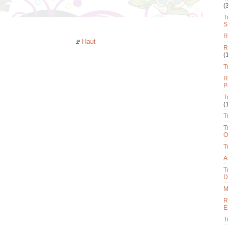
(
T
S
R
Haut
R
(
T
R
P
T
(
T
T
O
T
A
T
D
M
R
E
T