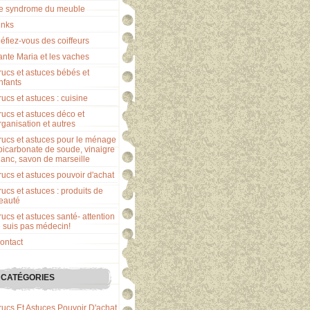
e syndrome du meuble
inks
éfiez-vous des coiffeurs
ante Maria et les vaches
rucs et astuces bébés et
nfants
rucs et astuces : cuisine
rucs et astuces déco et
rganisation et autres
rucs et astuces pour le ménage
 bicarbonate de soude, vinaigre
lanc, savon de marseille
rucs et astuces pouvoir d'achat
rucs et astuces : produits de
eauté
rucs et astuces santé- attention
e suis pas médecin!
ontact
CATÉGORIES
rucs Et Astuces Pouvoir D'achat