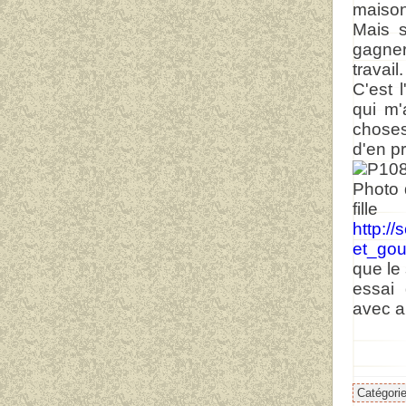
maison
Mais s
gagne
travail.
C'est 
qui m'
choses
d'en p
Photo 
f
http://
et_gou
que le
essai 
avec ai
Catégori