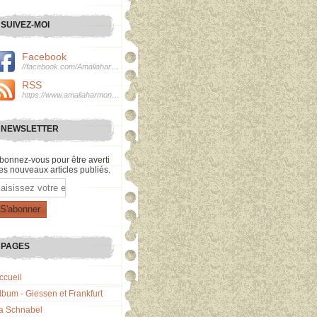
SUIVEZ-MOI
Facebook
//facebook.com/Amaliaharmonie
RSS
https://www.amaliaharmonie.fr/rss
NEWSLETTER
bonnez-vous pour être averti
es nouveaux articles publiés.
mail
PAGES
ccueil
lbum - Giessen et Frankfurt
a Schnabel