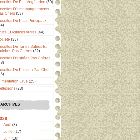
ecettes De Plat Végétarien
(59)
ecettes D'accompagnements
as Chers
(53)
ecettes De Plats Principaux
44)
rucs Et Astuces Autres
(44)
ociété
(33)
ecettes De Tartes Salées Et
uiches Pas Chères
(32)
ecettes D'entrées Pas Chères
28)
ecettes De Poisson Pas Cher
26)
limentation Crue
(25)
eflexions
(23)
ARCHIVES
026
Août
(3)
Juillet
(17)
Juin
(16)