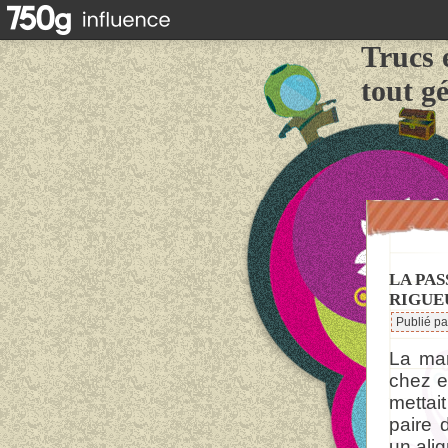
Trucs 
tout g
LA PA
RIGUE
Publié p
La mam
chez e
mettait
paire 
un alig