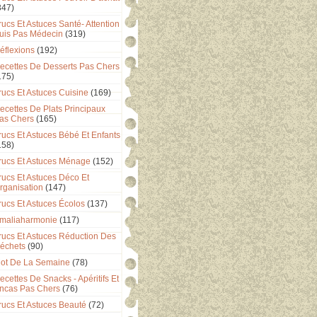
347)
rucs Et Astuces Santé- Attention
uis Pas Médecin
(319)
éflexions
(192)
ecettes De Desserts Pas Chers
175)
rucs Et Astuces Cuisine
(169)
ecettes De Plats Principaux
as Chers
(165)
rucs Et Astuces Bébé Et Enfants
158)
rucs Et Astuces Ménage
(152)
rucs Et Astuces Déco Et
rganisation
(147)
rucs Et Astuces Écolos
(137)
maliaharmonie
(117)
rucs Et Astuces Réduction Des
échets
(90)
ot De La Semaine
(78)
ecettes De Snacks - Apéritifs Et
ncas Pas Chers
(76)
rucs Et Astuces Beauté
(72)