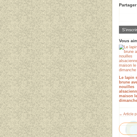
Partager 
S'inscri
Vous aim
Le lapin 
brune ave
nouilles
alsacien
maison l
dimanche
← Article 