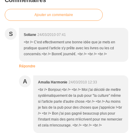
Commentaires
Ajouter un commentaire
S
Soliane
24/03/2010 07:41
<br /> C'est effectivement une bonne idée que je mets en
pratique quand l'article s'y prête avec les livres ou les cd
concernés.<br /> Bonn€ journé€. <br /> <br /> <br />
Répondre
A
Amalia Harmonie
24/03/2010 12:33
<br /> Bonjour,<br /> <br /> Moi j'ai décidé de mettre
systèmatiquement de la pub pour "la culture" même
si l'article parle d'autre chose.<br /> <br /> Au moins
je fais de la pub pour des choses que j'apprécie !<br
/> <br /> Bon j'ai pas gagné beaucoup plus pour
l'instant mais des gens m'écrivent pour me remercier
et cela m'encourage. <br /> <br /> <br />