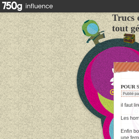
Trucs 
tout g
POUR 
Publié p
il faut l
Les homm
Enfin bo
une fem