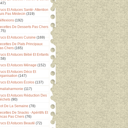
347)
rucs Et Astuces Santé- Attention
uis Pas Médecin
(319)
éflexions
(192)
ecettes De Desserts Pas Chers
175)
rucs Et Astuces Cuisine
(169)
ecettes De Plats Principaux
as Chers
(165)
rucs Et Astuces Bébé Et Enfants
158)
rucs Et Astuces Ménage
(152)
rucs Et Astuces Déco Et
rganisation
(147)
rucs Et Astuces Écolos
(137)
maliaharmonie
(117)
rucs Et Astuces Réduction Des
échets
(90)
ot De La Semaine
(78)
ecettes De Snacks - Apéritifs Et
ncas Pas Chers
(76)
rucs Et Astuces Beauté
(72)