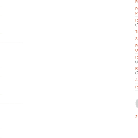
R
R
P
R
(
T
S
R
Q
R
(
R
(
A
R
2