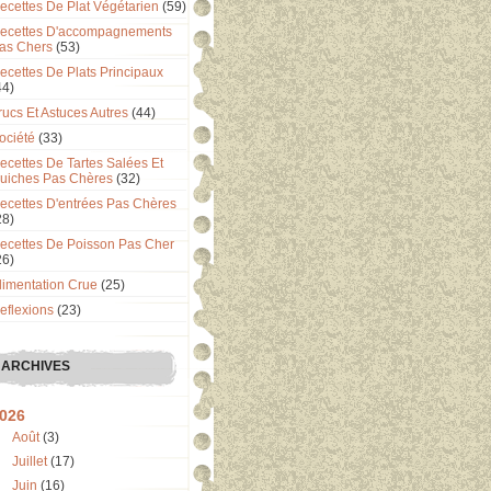
ecettes De Plat Végétarien
(59)
ecettes D'accompagnements
as Chers
(53)
ecettes De Plats Principaux
44)
rucs Et Astuces Autres
(44)
ociété
(33)
ecettes De Tartes Salées Et
uiches Pas Chères
(32)
ecettes D'entrées Pas Chères
28)
ecettes De Poisson Pas Cher
26)
limentation Crue
(25)
eflexions
(23)
ARCHIVES
026
Août
(3)
Juillet
(17)
Juin
(16)