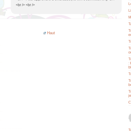
L
<br /> <br />
L
M
T
T
Haut
e
T
T
o
T
:
b
T
T
b
T
j
C
T