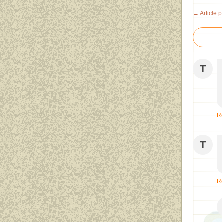
← Article 
T
R
T
R