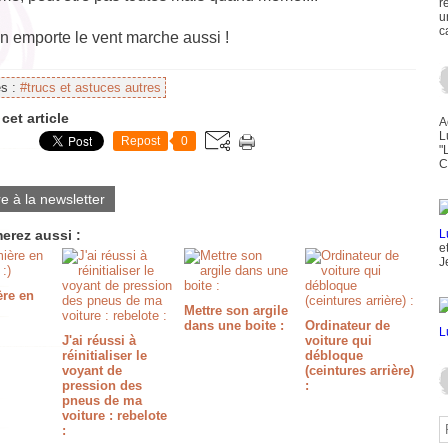
r
u
c
n emporte le vent marche aussi !
es :
#trucs et astuces autres
cet article
A
L
Repost
0
"
C
re à la newsletter
erez aussi :
e
J
ère en
Mettre son argile
dans une boite :
Ordinateur de
J'ai réussi à
voiture qui
réinitialiser le
débloque
voyant de
(ceintures arrière)
pression des
:
pneus de ma
voiture : rebelote
: