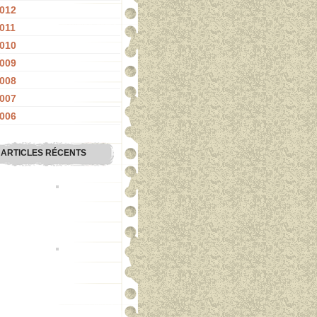
012
011
010
009
008
007
006
ARTICLES RÉCENTS