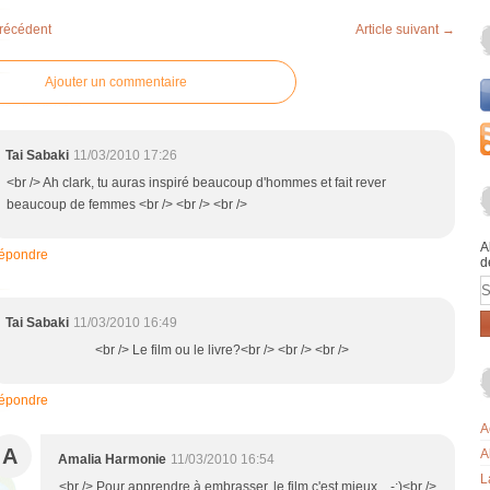
précédent
Article suivant →
Ajouter un commentaire
Tai Sabaki
11/03/2010 17:26
<br /> Ah clark, tu auras inspiré beaucoup d'hommes et fait rever
beaucoup de femmes <br /> <br /> <br />
A
épondre
d
E
Tai Sabaki
11/03/2010 16:49
<br /> Le film ou le livre?<br /> <br /> <br />
épondre
A
A
A
Amalia Harmonie
11/03/2010 16:54
L
<br /> Pour apprendre à embrasser, le film c'est mieux ...-;)<br />