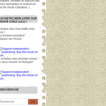
emèdes, recettes et astuces par
n(e) sachant(e) et surtout en
as de doute s'abstenir :)
ACHETEZ MON LIVRE SUR
ÉDITÉ CHEZ LULU !
chetez mon livre édité chez
ulu !
La bizarre evolution"
liquez sur l'icone :
t achetez mon premier roman "
e veux mourrir en français"
RECHERCHE