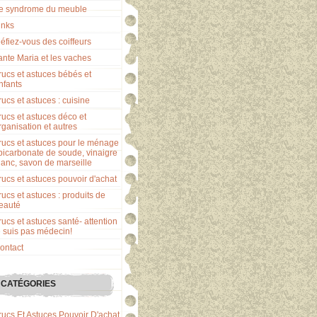
e syndrome du meuble
inks
éfiez-vous des coiffeurs
ante Maria et les vaches
rucs et astuces bébés et
nfants
rucs et astuces : cuisine
rucs et astuces déco et
rganisation et autres
rucs et astuces pour le ménage
 bicarbonate de soude, vinaigre
lanc, savon de marseille
rucs et astuces pouvoir d'achat
rucs et astuces : produits de
eauté
rucs et astuces santé- attention
e suis pas médecin!
ontact
CATÉGORIES
rucs Et Astuces Pouvoir D'achat