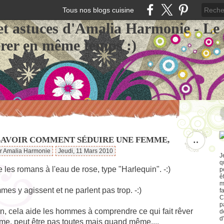
Tous nos blogs cuisine
et astuces d'Amalia Harmonie - Le
érer en même temps :)
SAVOIR COMMENT SÉDUIRE UNE FEMME,
…
ar Amalia Harmonie
Jeudi, 11 Mars 2010
J
q
ire les romans à l'eau de rose, type "Harlequin". -:)
p
ê
m
es y agissent et ne parlent pas trop. -:)
f
C
p
n, cela aide les hommes à comprendre ce qui fait rêver
d
d
me, peut être pas toutes mais quand même....