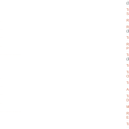
(
T
S
R
R
(
T
R
P
T
(
T
T
O
T
A
T
D
M
R
E
T