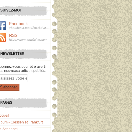
SUIVEZ-MOI
Facebook
//facebook.com/Amaliaharmonie
RSS
https://www.amaliaharmonie.fr/rss
NEWSLETTER
bonnez-vous pour être averti
es nouveaux articles publiés.
mail
PAGES
ccueil
lbum - Giessen et Frankfurt
a Schnabel