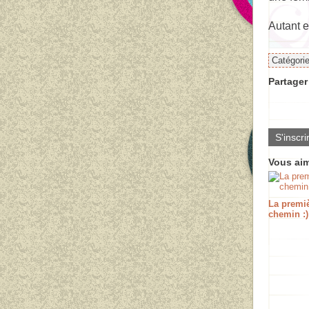
Autant e
Catégori
Partager 
S'inscri
Vous aim
La premi
chemin :)