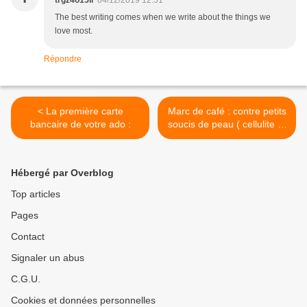
trgz4o15lr
04/12/2019 12:51
The best writing comes when we write about the things we
love most.
Répondre
< La première carte
Marc de café : contre petits
bancaire de votre ado :
soucis de peau ( cellulite et
peau d'orange) >
Hébergé par Overblog
Top articles
Pages
Contact
Signaler un abus
C.G.U.
Cookies et données personnelles