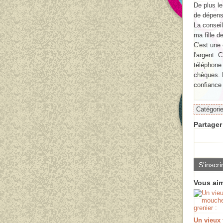
De plus le
de dépens
La conseil
ma fille d
C'est une 
l'argent. 
téléphone
chèques. B
confiance 
Catégori
Partager 
S'inscri
Vous aim
Un vieux 