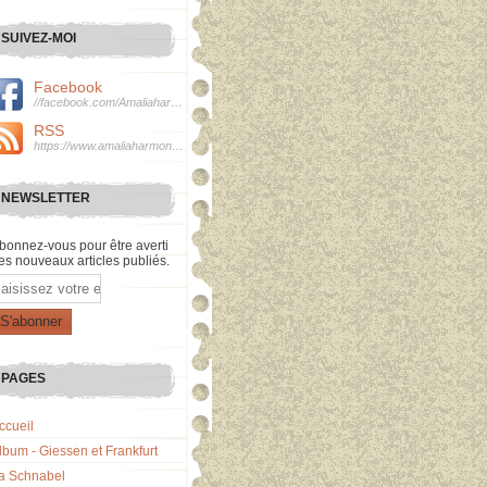
SUIVEZ-MOI
Facebook
//facebook.com/Amaliaharmonie
RSS
https://www.amaliaharmonie.fr/rss
NEWSLETTER
bonnez-vous pour être averti
es nouveaux articles publiés.
mail
PAGES
ccueil
lbum - Giessen et Frankfurt
a Schnabel