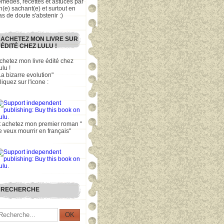
emèdes, recettes et astuces par
n(e) sachant(e) et surtout en
as de doute s'abstenir :)
ACHETEZ MON LIVRE SUR
ÉDITÉ CHEZ LULU !
chetez mon livre édité chez
ulu !
La bizarre evolution"
liquez sur l'icone :
t achetez mon premier roman "
e veux mourrir en français"
RECHERCHE