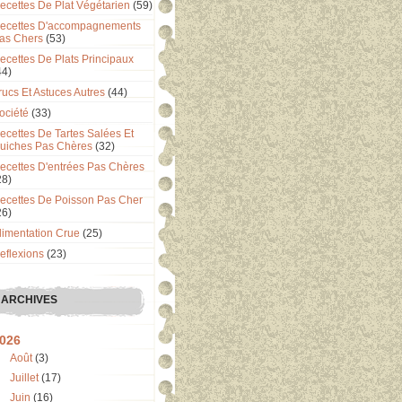
ecettes De Plat Végétarien
(59)
ecettes D'accompagnements
as Chers
(53)
ecettes De Plats Principaux
44)
rucs Et Astuces Autres
(44)
ociété
(33)
ecettes De Tartes Salées Et
uiches Pas Chères
(32)
ecettes D'entrées Pas Chères
28)
ecettes De Poisson Pas Cher
26)
limentation Crue
(25)
eflexions
(23)
ARCHIVES
026
Août
(3)
Juillet
(17)
Juin
(16)