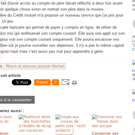
r
 fait d'avoir accès au compte du père faisait réfléchir à deux fois avant
u
er quelque chose sinon on mettait son père dans la mouise.
c
lère du Crédit mutuel m'a proposé un nouveau service que j'ai pris pour
e 14 ans.
carte bancaire qui permet de payer y compris en ligne, de retirer de
C'est moi qui renflouerait son compte courant. Elle aura une appli sur son
A
 pour voir son compte courant uniquement. Elle pourra encaisser ses
L
ien sûr je pourrai surveiller ses dépenses. Il n'y a pas le même capital
"
C
qu'en haut mais c'est aussi pas mal pour apprendre à gérer.
es :
#trucs et astuces pouvoir d'achat
e
cet article
J
Repost
0
re à la newsletter
erez aussi :
toue-
Conserver ses