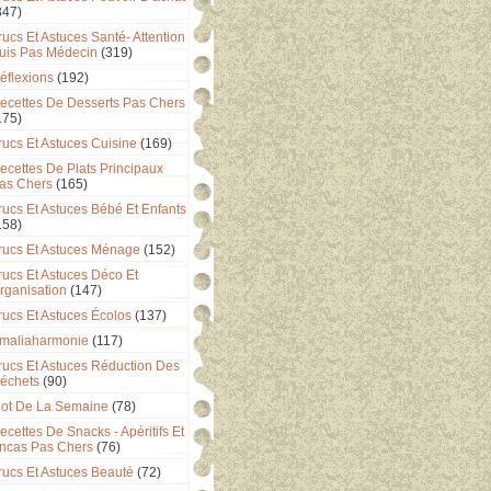
347)
rucs Et Astuces Santé- Attention
uis Pas Médecin
(319)
éflexions
(192)
ecettes De Desserts Pas Chers
175)
rucs Et Astuces Cuisine
(169)
ecettes De Plats Principaux
as Chers
(165)
rucs Et Astuces Bébé Et Enfants
158)
rucs Et Astuces Ménage
(152)
rucs Et Astuces Déco Et
rganisation
(147)
rucs Et Astuces Écolos
(137)
maliaharmonie
(117)
rucs Et Astuces Réduction Des
échets
(90)
ot De La Semaine
(78)
ecettes De Snacks - Apéritifs Et
ncas Pas Chers
(76)
rucs Et Astuces Beauté
(72)