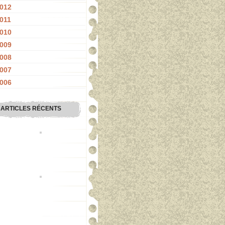
012
011
010
009
008
007
006
ARTICLES RÉCENTS