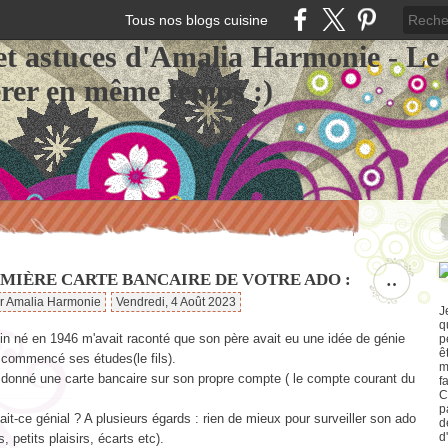
Tous nos blogs cuisine
et astuces d'Amalia Harmonie - Le
érer en même temps :)
EMIÈRE CARTE BANCAIRE DE VOTRE ADO :
…
ar Amalia Harmonie
Vendredi, 4 Août 2023
J
q
n né en 1946 m'avait raconté que son père avait eu une idée de génie
p
ê
 commencé ses études(le fils).
m
it donné une carte bancaire sur son propre compte ( le compte courant du
f
C
p
ait-ce génial ? A plusieurs égards : rien de mieux pour surveiller son ado
d
d
, petits plaisirs, écarts etc).