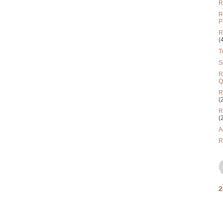
R
R
P
R
(
T
S
R
Q
R
(
R
(
A
R
2