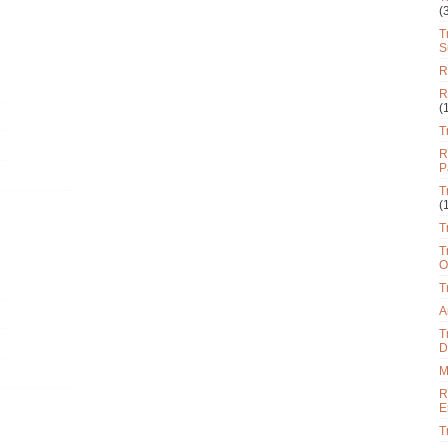
(
T
S
R
R
(
T
R
P
T
(
T
T
O
T
A
T
D
M
R
E
T