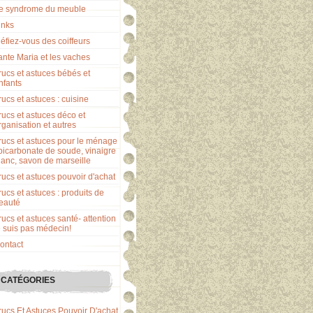
e syndrome du meuble
inks
éfiez-vous des coiffeurs
ante Maria et les vaches
rucs et astuces bébés et
nfants
rucs et astuces : cuisine
rucs et astuces déco et
rganisation et autres
rucs et astuces pour le ménage
 bicarbonate de soude, vinaigre
lanc, savon de marseille
rucs et astuces pouvoir d'achat
rucs et astuces : produits de
eauté
rucs et astuces santé- attention
e suis pas médecin!
ontact
CATÉGORIES
rucs Et Astuces Pouvoir D'achat