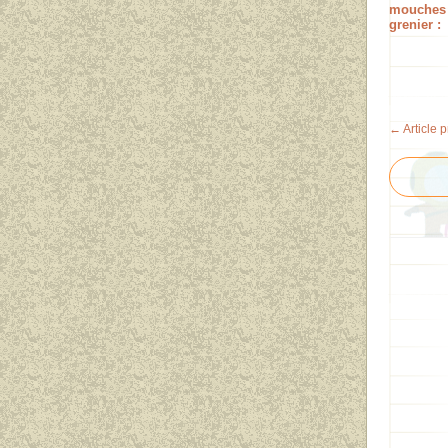
mouches
grenier :
← Article 