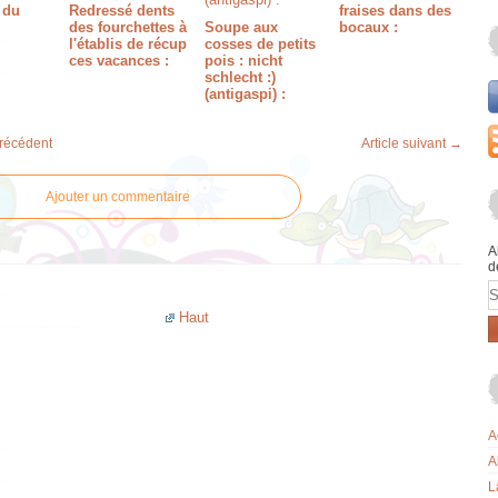
 du
Redressé dents
fraises dans des
des fourchettes à
Soupe aux
bocaux :
l'établis de récup
cosses de petits
ces vacances :
pois : nicht
schlecht :)
(antigaspi) :
précédent
Article suivant →
Ajouter un commentaire
A
d
E
Haut
A
A
L