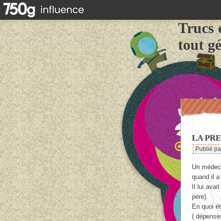
Trucs 
tout g
LA PR
Publié p
Un médeci
quand il a
Il lui ava
père).
En quoi ét
( dépenses