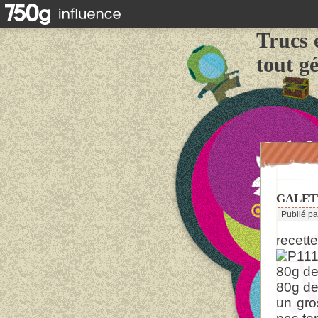
Trucs 
tout g
GALET
Publié p
recette
80g de
80g de
un gro