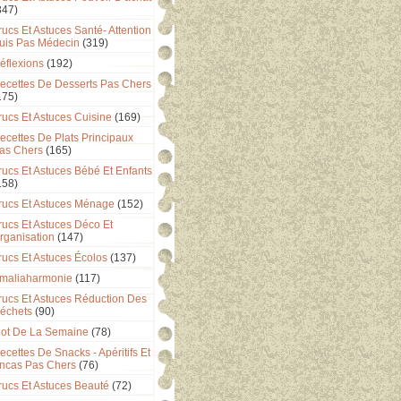
347)
rucs Et Astuces Santé- Attention
uis Pas Médecin
(319)
éflexions
(192)
ecettes De Desserts Pas Chers
175)
rucs Et Astuces Cuisine
(169)
ecettes De Plats Principaux
as Chers
(165)
rucs Et Astuces Bébé Et Enfants
158)
rucs Et Astuces Ménage
(152)
rucs Et Astuces Déco Et
rganisation
(147)
rucs Et Astuces Écolos
(137)
maliaharmonie
(117)
rucs Et Astuces Réduction Des
échets
(90)
ot De La Semaine
(78)
ecettes De Snacks - Apéritifs Et
ncas Pas Chers
(76)
rucs Et Astuces Beauté
(72)