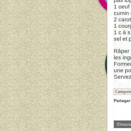
pas top
1 oeuf
cumin (
2 caro
1 cour
1 c à s
sel et 
Râper 
les ing
Former 
une po
Servez
Catégori
Partager 
S'inscri