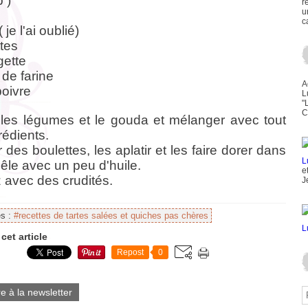
 )
r
u
c
 je l'ai oublié)
ttes
gette
 de farine
A
poivre
L
"
C
les légumes et le gouda et mélanger avec tout
rédients.
des boulettes, les aplatir et les faire dorer dans
êle avec un peu d'huile.
e
 avec des crudités.
J
es :
#recettes de tartes salées et quiches pas chères
cet article
Repost
0
re à la newsletter