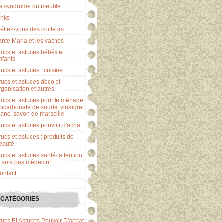
e syndrome du meuble
inks
éfiez-vous des coiffeurs
ante Maria et les vaches
rucs et astuces bébés et
nfants
rucs et astuces : cuisine
rucs et astuces déco et
rganisation et autres
rucs et astuces pour le ménage
 bicarbonate de soude, vinaigre
lanc, savon de marseille
rucs et astuces pouvoir d'achat
rucs et astuces : produits de
eauté
rucs et astuces santé- attention
e suis pas médecin!
ontact
CATÉGORIES
rucs Et Astuces Pouvoir D'achat