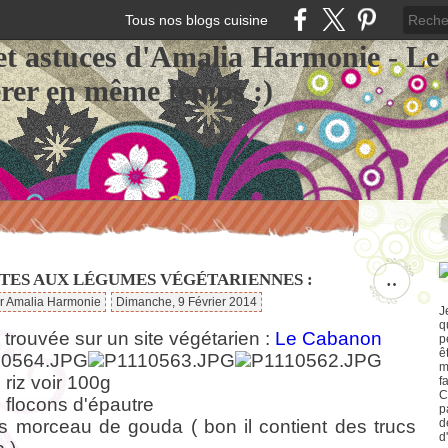
Tous nos blogs cuisine
et astuces d'Amalia Harmonie - Le
érer en même temps :)
TES AUX LÉGUMES VÉGÉTARIENNES :
…
ar Amalia Harmonie
Dimanche, 9 Février 2014
J
q
 trouvée sur un site végétarien :
Le Cabanon
p
ê
m
 riz voir 100g
f
C
 flocons d'épautre
p
s morceau de gouda ( bon il contient des trucs
d
d