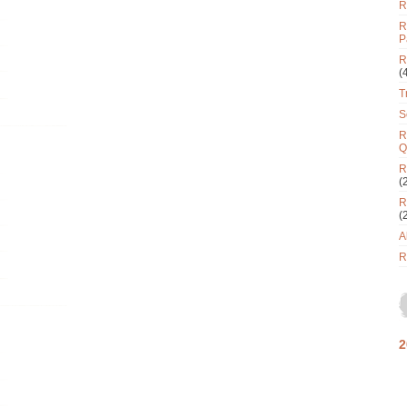
R
R
P
R
(
T
S
R
Q
R
(
R
(
A
R
2