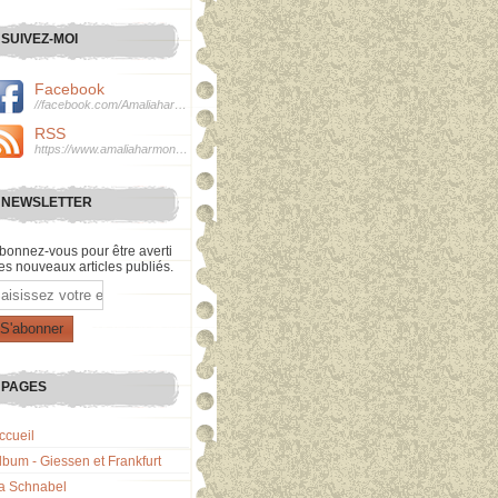
SUIVEZ-MOI
Facebook
//facebook.com/Amaliaharmonie
RSS
https://www.amaliaharmonie.fr/rss
NEWSLETTER
bonnez-vous pour être averti
es nouveaux articles publiés.
mail
PAGES
ccueil
lbum - Giessen et Frankfurt
a Schnabel