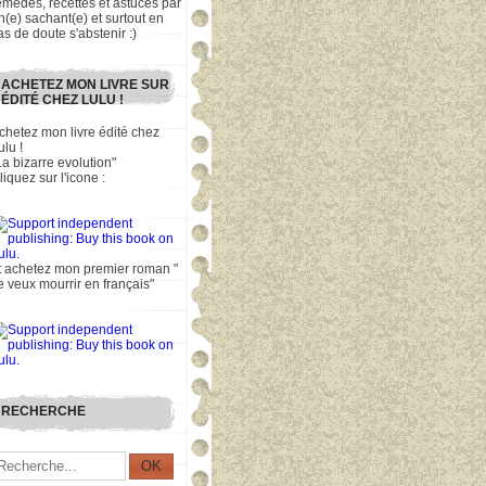
emèdes, recettes et astuces par
n(e) sachant(e) et surtout en
as de doute s'abstenir :)
ACHETEZ MON LIVRE SUR
ÉDITÉ CHEZ LULU !
chetez mon livre édité chez
ulu !
La bizarre evolution"
liquez sur l'icone :
t achetez mon premier roman "
e veux mourrir en français"
RECHERCHE