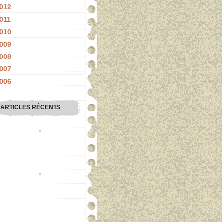
012
011
010
009
008
007
006
ARTICLES RÉCENTS