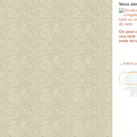
Vous aim
On peut 
une tarte
reste de t
← Article 