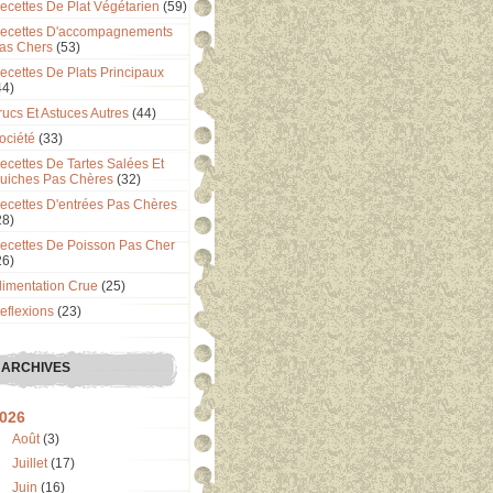
ecettes De Plat Végétarien
(59)
ecettes D'accompagnements
as Chers
(53)
ecettes De Plats Principaux
44)
rucs Et Astuces Autres
(44)
ociété
(33)
ecettes De Tartes Salées Et
uiches Pas Chères
(32)
ecettes D'entrées Pas Chères
28)
ecettes De Poisson Pas Cher
26)
limentation Crue
(25)
eflexions
(23)
ARCHIVES
026
Août
(3)
Juillet
(17)
Juin
(16)