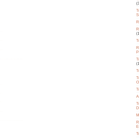
(
T
S
R
R
(
T
R
P
T
(
T
T
O
T
A
T
D
M
R
E
T