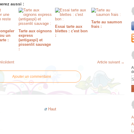
erez aussi :
Tarte au saumon
Essai tarte aux
frais :
congeler
Tarte aux oignons
blettes : c'est bon
 ou un
express
:
arte :
(antigaspi) et
pissenlit sauvage
:
précédent
Article suivant →
A
d
Ajouter un commentaire
E
Haut
A
A
L