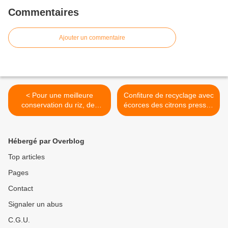
Commentaires
Ajouter un commentaire
< Pour une meilleure
Confiture de recyclage avec
conservation du riz, des
écorces des citrons pressés
pâtes, des pommes de
bio : >
terre, légumes secs au frigo
:
Hébergé par Overblog
Top articles
Pages
Contact
Signaler un abus
C.G.U.