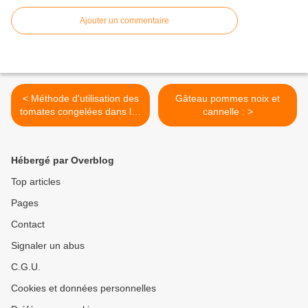
Ajouter un commentaire
< Méthode d'utilisation des
Gâteau pommes noix et
tomates congelées dans les
cannelle : >
salades et sandwich : en
test
Hébergé par Overblog
Top articles
Pages
Contact
Signaler un abus
C.G.U.
Cookies et données personnelles