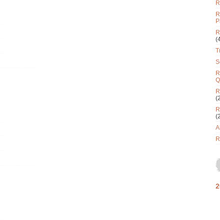
R
R
P
R
(
T
S
R
Q
R
(
R
(
A
R
2