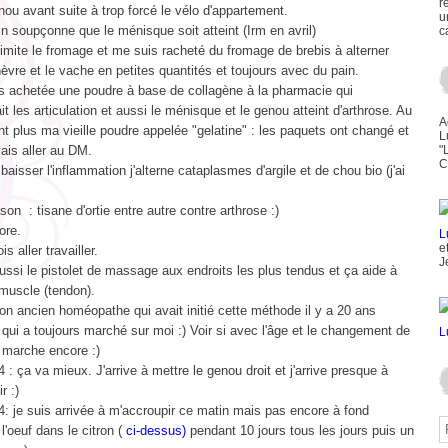
r
ou avant suite à trop forcé le vélo d'appartement.
u
 soupçonne que le ménisque soit atteint (Irm en avril)
c
e limite le fromage et me suis racheté du fromage de brebis à alterner
èvre et le vache en petites quantités et toujours avec du pain.
s achetée une poudre à base de collagène à la pharmacie qui
it les articulation et aussi le ménisque et le genou atteint d'arthrose. Au
A
nt plus ma vieille poudre appelée "gelatine" : les paquets ont changé et
L
ais aller au DM.
"
C
 baisser l'inflammation j'alterne cataplasmes d'argile et de chou bio (j'ai
son : tisane d'ortie entre autre contre arthrose :)
ore.
e
is aller travailler.
J
ssi le pistolet de massage aux endroits les plus tendus et ça aide à
 muscle (tendon).
n ancien homéopathe qui avait initié cette méthode il y a 20 ans
 qui a toujours marché sur moi :) Voir si avec l'âge et le changement de
 marche encore :)
 : ça va mieux. J'arrive à mettre le genou droit et j'arrive presque à
r :)
: je suis arrivée à m'accroupir ce matin mais pas encore à fond
l'oeuf dans le citron (
ci-dessus)
pendant 10 jours tous les jours puis un