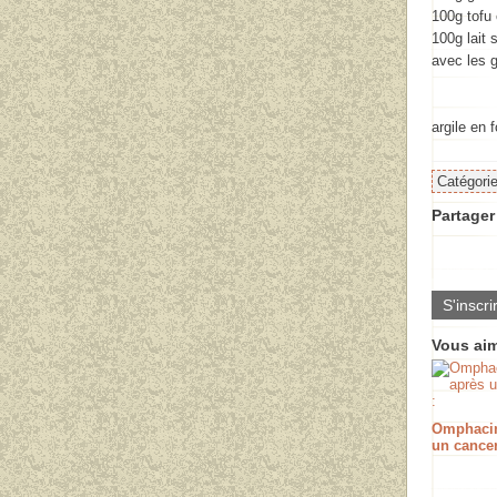
100g tofu
100g lait 
avec les g
argile en 
Catégori
Partager 
S'inscri
Vous aim
Omphacin
un cancer