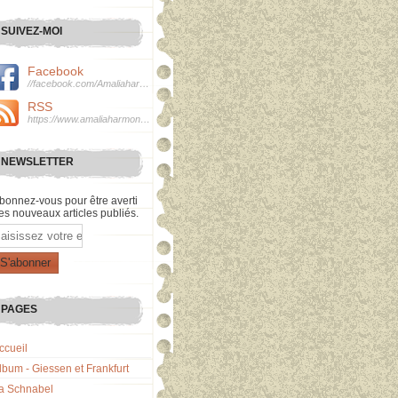
SUIVEZ-MOI
Facebook
//facebook.com/Amaliaharmonie
RSS
https://www.amaliaharmonie.fr/rss
NEWSLETTER
bonnez-vous pour être averti
es nouveaux articles publiés.
mail
PAGES
ccueil
lbum - Giessen et Frankfurt
a Schnabel