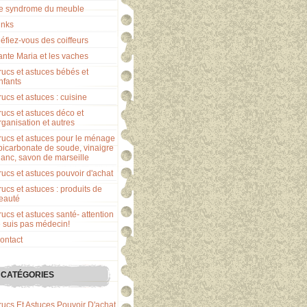
e syndrome du meuble
inks
éfiez-vous des coiffeurs
ante Maria et les vaches
rucs et astuces bébés et
nfants
rucs et astuces : cuisine
rucs et astuces déco et
rganisation et autres
rucs et astuces pour le ménage
 bicarbonate de soude, vinaigre
lanc, savon de marseille
rucs et astuces pouvoir d'achat
rucs et astuces : produits de
eauté
rucs et astuces santé- attention
e suis pas médecin!
ontact
CATÉGORIES
rucs Et Astuces Pouvoir D'achat