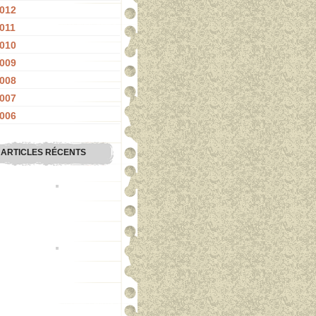
012
011
010
009
008
007
006
ARTICLES RÉCENTS