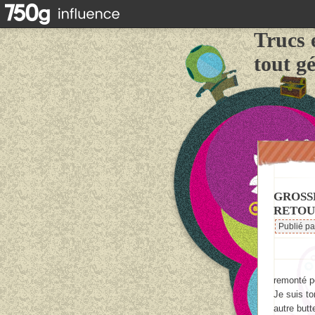
Trucs 
tout g
GROSSE
RETOU
Publié p
remonté p
Je suis to
autre butt