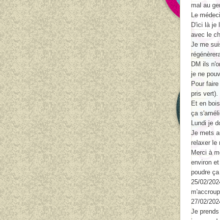
mal au gen
Le médecin
D'ici là j
avec le ch
Je me sui
régénèrera
DM ils n'o
je ne pouv
Pour faire
pris vert).
Et en bois
ça s'améli
Lundi je do
Je mets au
relaxer le
Merci à mo
environ et
poudre ça
25/02/2024
m'accroupi
27/02/2024
Je prends 