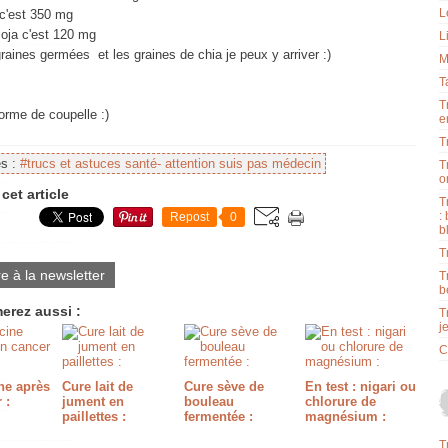
L
 c'est 350 mg
soja c'est 120 mg
L
raines germées et les graines de chia je peux y arriver :)
M
T
T
forme de coupelle :)
e
T
es :
#trucs et astuces santé- attention suis pas médecin
T
o
cet article
T
:
Repost
0
b
T
re à la newsletter
T
b
erez aussi :
T
j
C
e après
Cure lait de
Cure sève de
En test : nigari ou
 :
jument en
bouleau
chlorure de
paillettes :
fermentée :
magnésium :
T