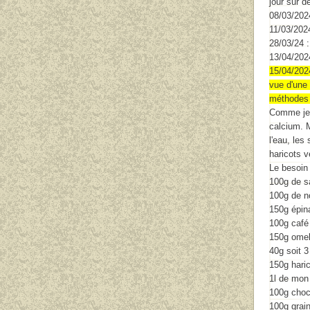
jour sur d
08/03/202
11/03/2024
28/03/24 :
13/04/202
15/04/2024
vue d'une
méthodes 
Comme je 
calcium. 
l'eau, les
haricots v
Le besoin
100g de s
100g de n
150g épin
100g café
150g omel
40g soit 
150g haric
1l de mon
100g choco
100g grai