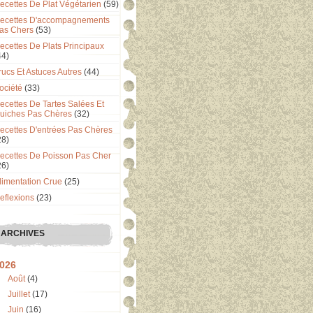
ecettes De Plat Végétarien
(59)
ecettes D'accompagnements
as Chers
(53)
ecettes De Plats Principaux
44)
rucs Et Astuces Autres
(44)
ociété
(33)
ecettes De Tartes Salées Et
uiches Pas Chères
(32)
ecettes D'entrées Pas Chères
28)
ecettes De Poisson Pas Cher
26)
limentation Crue
(25)
eflexions
(23)
ARCHIVES
026
Août
(4)
Juillet
(17)
Juin
(16)