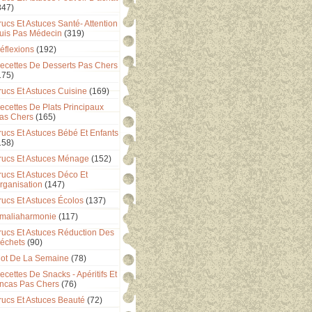
347)
rucs Et Astuces Santé- Attention
uis Pas Médecin
(319)
éflexions
(192)
ecettes De Desserts Pas Chers
175)
rucs Et Astuces Cuisine
(169)
ecettes De Plats Principaux
as Chers
(165)
rucs Et Astuces Bébé Et Enfants
158)
rucs Et Astuces Ménage
(152)
rucs Et Astuces Déco Et
rganisation
(147)
rucs Et Astuces Écolos
(137)
maliaharmonie
(117)
rucs Et Astuces Réduction Des
échets
(90)
ot De La Semaine
(78)
ecettes De Snacks - Apéritifs Et
ncas Pas Chers
(76)
rucs Et Astuces Beauté
(72)