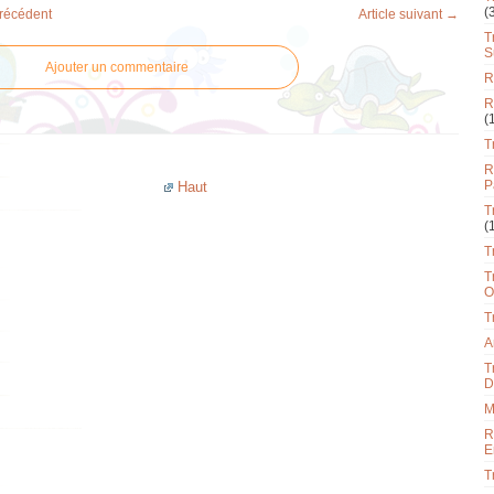
(
précédent
Article suivant →
T
S
Ajouter un commentaire
R
R
(
T
R
P
Haut
T
(
T
T
O
T
A
T
D
M
R
E
T