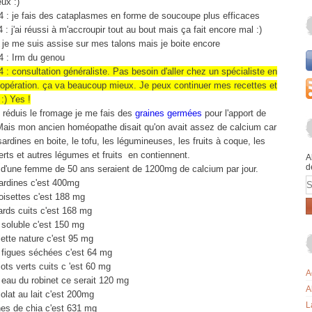
eux :)
4 : je fais des cataplasmes en forme de soucoupe plus efficaces
 : j'ai réussi à m'accroupir tout au bout mais ça fait encore mal :)
 je me suis assise sur mes talons mais je boite encore
4 : Irm du genou
 : consultation généraliste. Pas besoin d'aller chez un spécialiste en
 opération. ça va beaucoup mieux. Je peux continuer mes recettes et
:) Yes !
réduis le fromage je me fais des
graines germées
pour l'apport de
Mais mon ancien homéopathe disait qu'on avait assez de calcium car
 sardines en boite, le tofu, les légumineuses, les fruits à coque, les
erts et autres légumes et fruits en contiennent.
A
d
 d'une femme de 50 ans seraient de 1200mg de calcium par jour.
E
ardines c'est 400mg
oisettes c'est 188 mg
ards cuits c'est 168 mg
 soluble c'est 150 mg
ette nature c'est 95 mg
3 figues séchées c'est 64 mg
ots verts cuits c 'est 60 mg
A
 eau du robinet ce serait 120 mg
A
lat au lait c'est 200mg
L
nes de chia c'est 631 mg