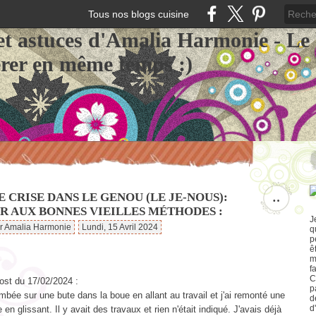
Tous nos blogs cuisine
et astuces d'Amalia Harmonie - Le
érer en même temps :)
 CRISE DANS LE GENOU (LE JE-NOUS):
…
R AUX BONNES VIEILLES MÉTHODES :
J
ar Amalia Harmonie
Lundi, 15 Avril 2024
q
p
ê
m
f
C
ost du 17/02/2024 :
p
mbée sur une bute dans la boue en allant au travail et j'ai remonté une
d
d
e en glissant. Il y avait des travaux et rien n'était indiqué. J'avais déjà