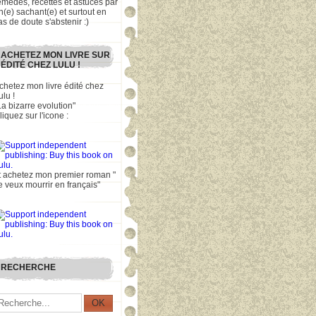
emèdes, recettes et astuces par
n(e) sachant(e) et surtout en
as de doute s'abstenir :)
ACHETEZ MON LIVRE SUR
ÉDITÉ CHEZ LULU !
chetez mon livre édité chez
ulu !
La bizarre evolution"
liquez sur l'icone :
t achetez mon premier roman "
e veux mourrir en français"
RECHERCHE