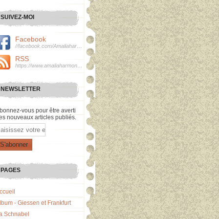
SUIVEZ-MOI
Facebook
//facebook.com/Amaliaharmonie
RSS
https://www.amaliaharmonie.fr/rss
NEWSLETTER
bonnez-vous pour être averti
es nouveaux articles publiés.
mail
PAGES
ccueil
lbum - Giessen et Frankfurt
a Schnabel