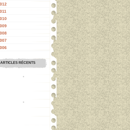
012
011
010
009
008
007
006
ARTICLES RÉCENTS