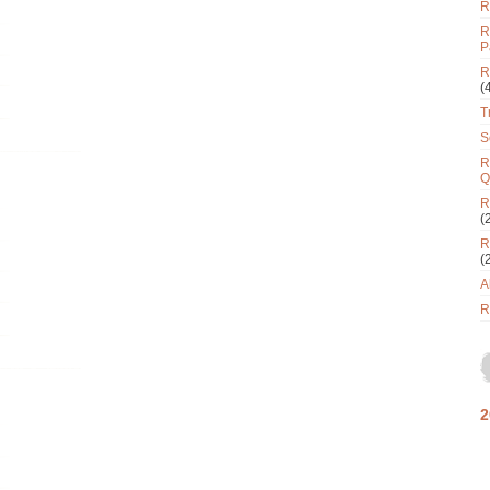
R
R
P
R
(
T
S
R
Q
R
(
R
(
A
R
2