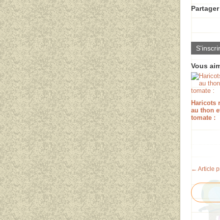
Partager 
S'inscri
Vous aim
Haricots 
au thon et
tomate :
← Article 