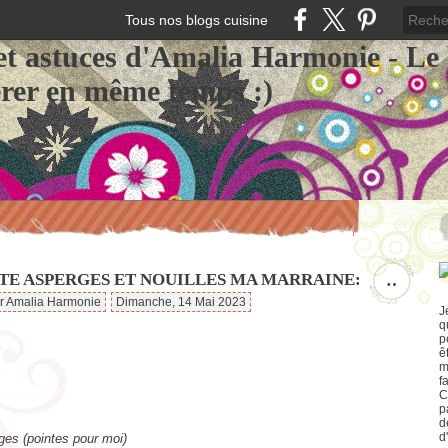
Tous nos blogs cuisine
et astuces d'Amalia Harmonie - Le
érer en même temps :)
TE ASPERGES ET NOUILLES MA MARRAINE:
…
ar Amalia Harmonie
Dimanche, 14 Mai 2023
J
q
p
ê
m
f
C
p
d
d
ges (pointes pour moi)