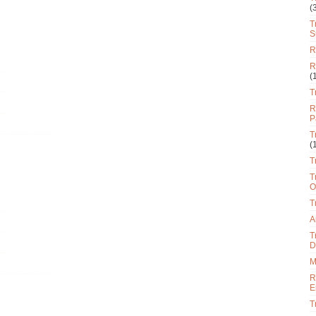
(
T
S
R
R
(
T
R
P
T
(
T
T
O
T
A
T
D
M
R
E
T