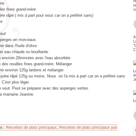
r
ons
u
les fines grand-mère
c
re râpé ( mis à part pour nous car on a préféré sans)
ve
veut
A
perges en morceaux.
L
ir dans l'huile d'olive
"
C
er eau chaude ou bouillante.
e environ 20minutes avec l'eau absorbée.
e des nouilles fines grand-mère. Mélanger.
nir environ 125g lardons et mélanger.
e
uyère râpé 125g ou moins. Nous on l'a mis à part car on a préféré sans
J
. C'est plus léger.
n veut. Peut se préparer avec des asperges vertes.
a marraine Jeanine.
es :
#recettes de plats principaux
,
#recettes de plats principaux pas