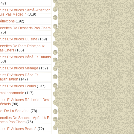
347)
rucs Et Astuces Santé- Attention
uis Pas Médecin
(319)
éflexions
(192)
ecettes De Desserts Pas Chers
175)
rucs Et Astuces Cuisine
(169)
ecettes De Plats Principaux
as Chers
(165)
rucs Et Astuces Bébé Et Enfants
158)
rucs Et Astuces Ménage
(152)
rucs Et Astuces Déco Et
rganisation
(147)
rucs Et Astuces Écolos
(137)
maliaharmonie
(117)
rucs Et Astuces Réduction Des
échets
(90)
ot De La Semaine
(78)
ecettes De Snacks - Apéritifs Et
ncas Pas Chers
(76)
rucs Et Astuces Beauté
(72)