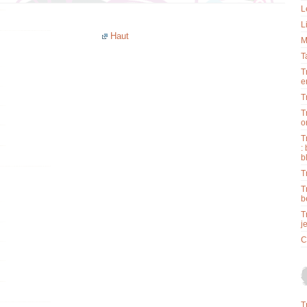
L
L
Haut
M
T
T
e
T
T
o
T
:
b
T
T
b
T
j
C
T