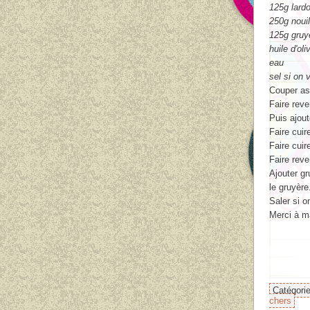
125g lard
250g nouil
125g gruyè
huile d'oli
eau
sel si on 
Couper as
Faire reven
Puis ajout
Faire cuir
Faire cuir
Faire reve
Ajouter gr
le gruyère
Saler si o
Merci à m
Catégori
chers