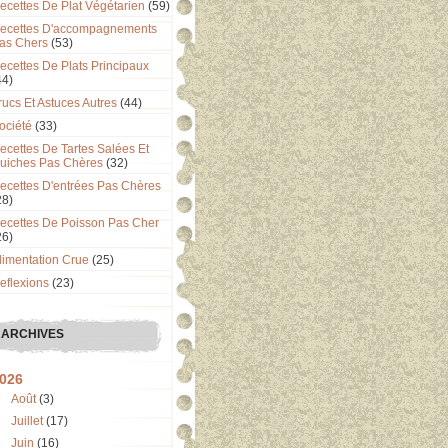
ecettes De Plat Végétarien
(59)
ecettes D'accompagnements
as Chers
(53)
ecettes De Plats Principaux
44)
rucs Et Astuces Autres
(44)
ociété
(33)
ecettes De Tartes Salées Et
uiches Pas Chères
(32)
ecettes D'entrées Pas Chères
28)
ecettes De Poisson Pas Cher
26)
limentation Crue
(25)
eflexions
(23)
ARCHIVES
026
Août
(3)
Juillet
(17)
Juin
(16)