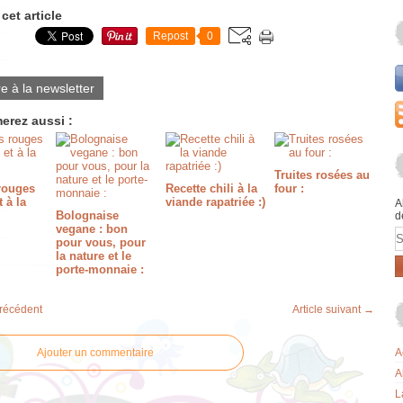
cet article
Repost
0
re à la newsletter
erez aussi :
Truites rosées au
rouges
Recette chili à la
four :
 à la
viande rapatriée :)
A
Bolognaise
d
vegane : bon
E
pour vous, pour
la nature et le
porte-monnaie :
précédent
Article suivant →
Ajouter un commentaire
A
A
L