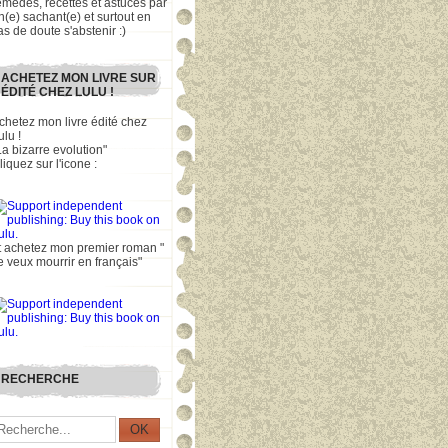
emèdes, recettes et astuces par
n(e) sachant(e) et surtout en
as de doute s'abstenir :)
ACHETEZ MON LIVRE SUR
ÉDITÉ CHEZ LULU !
chetez mon livre édité chez
ulu !
La bizarre evolution"
liquez sur l'icone :
t achetez mon premier roman "
e veux mourrir en français"
RECHERCHE