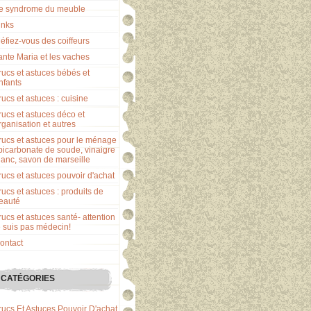
e syndrome du meuble
inks
éfiez-vous des coiffeurs
ante Maria et les vaches
rucs et astuces bébés et
nfants
rucs et astuces : cuisine
rucs et astuces déco et
rganisation et autres
rucs et astuces pour le ménage
 bicarbonate de soude, vinaigre
lanc, savon de marseille
rucs et astuces pouvoir d'achat
rucs et astuces : produits de
eauté
rucs et astuces santé- attention
e suis pas médecin!
ontact
CATÉGORIES
rucs Et Astuces Pouvoir D'achat