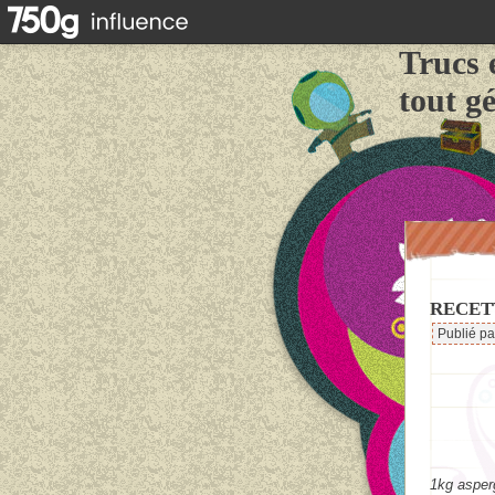
Trucs 
tout g
RECET
Publié p
1kg asper