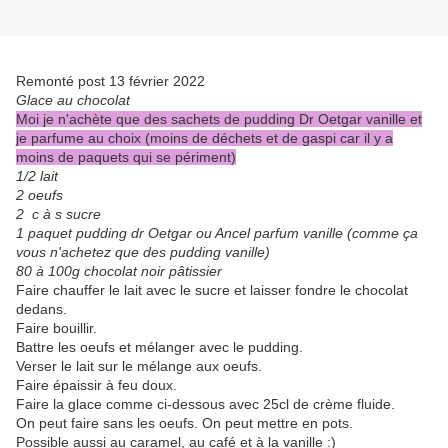
Remonté post 13 février 2022
Glace au chocolat
Moi je n'achète que des sachets de pudding Dr Oetgar vanille et
je parfume au choix (moins de déchets et de gaspi car il y a
moins de paquets qui se périment)
1/2 lait
2 oeufs
2 c à s sucre
1 paquet pudding dr Oetgar ou Ancel parfum vanille (comme ça
vous n'achetez que des pudding vanille)
80 à 100g chocolat noir pâtissier
Faire chauffer le lait avec le sucre et laisser fondre le chocolat
dedans.
Faire bouillir.
Battre les oeufs et mélanger avec le pudding.
Verser le lait sur le mélange aux oeufs.
Faire épaissir à feu doux.
Faire la glace comme ci-dessous avec 25cl de crème fluide.
On peut faire sans les oeufs. On peut mettre en pots.
Possible aussi au caramel, au café et à la vanille :)