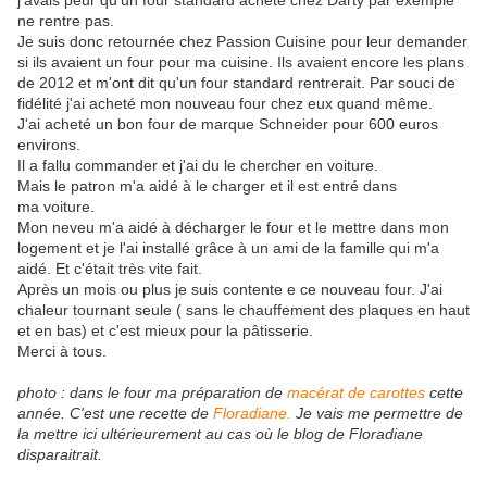
j'avais peur qu'un four standard acheté chez Darty par exemple
ne rentre pas.
Je suis donc retournée chez Passion Cuisine pour leur demander
si ils avaient un four pour ma cuisine. Ils avaient encore les plans
de 2012 et m'ont dit qu'un four standard rentrerait. Par souci de
fidélité j'ai acheté mon nouveau four chez eux quand même.
J'ai acheté un bon four de marque Schneider pour 600 euros
environs.
Il a fallu commander et j'ai du le chercher en voiture.
Mais le patron m'a aidé à le charger et il est entré dans
ma voiture.
Mon neveu m'a aidé à décharger le four et le mettre dans mon
logement et je l'ai installé grâce à un ami de la famille qui m'a
aidé. Et c'était très vite fait.
Après un mois ou plus je suis contente e ce nouveau four. J'ai
chaleur tournant seule ( sans le chauffement des plaques en haut
et en bas) et c'est mieux pour la pâtisserie.
Merci à tous.
photo : dans le four ma préparation de
macérat de carottes
cette
année. C'est une recette de
Floradiane.
Je vais me permettre de
la mettre ici ultérieurement au cas où le blog de Floradiane
disparaitrait.