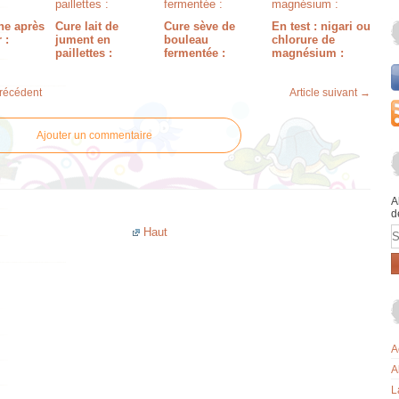
e après
Cure lait de
Cure sève de
En test : nigari ou
 :
jument en
bouleau
chlorure de
paillettes :
fermentée :
magnésium :
précédent
Article suivant →
Ajouter un commentaire
A
d
E
Haut
A
A
L