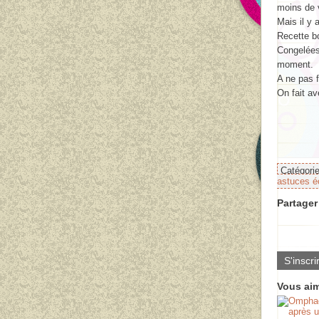
moins de 
Mais il y 
Recette b
Congelées
moment.
A ne pas f
On fait a
Catégori
astuces é
Partager 
S'inscri
Vous aim