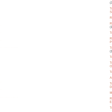
(
T
S
R
R
(
T
R
P
T
(
T
T
O
T
A
T
D
M
R
E
T