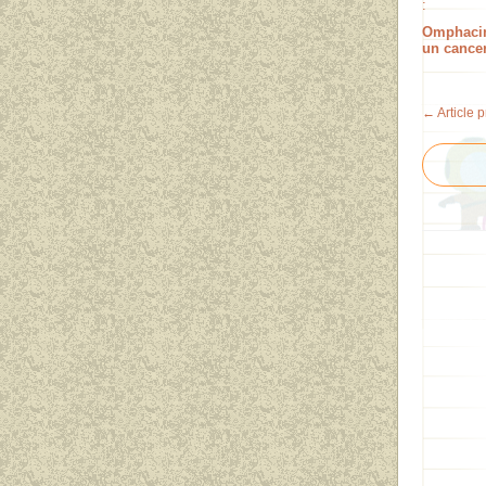
Omphacin
un cancer
← Article 