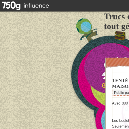
Trucs 
tout g
TENTÉ
MAISO
Publié p
Avec 800 
Les boule
Seulement