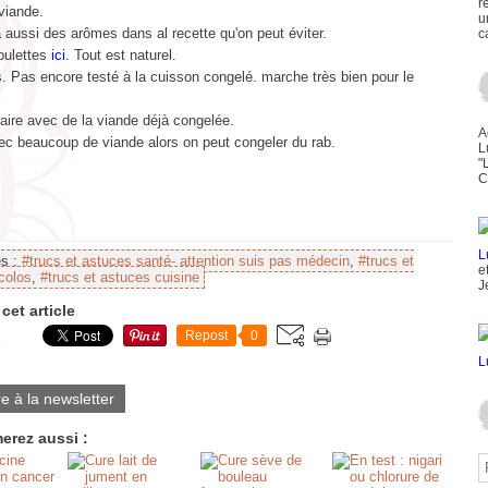
r
viande.
u
a aussi des arômes dans al recette qu'on peut éviter.
c
oulettes
ici.
Tout est naturel.
. Pas encore testé à la cuisson congelé. marche très bien pour le
aire avec de la viande déjà congelée.
A
vec beaucoup de viande alors on peut congeler du rab.
L
"
C
es :
#trucs et astuces santé- attention suis pas médecin
,
#trucs et
e
colos
,
#trucs et astuces cuisine
J
cet article
Repost
0
re à la newsletter
erez aussi :