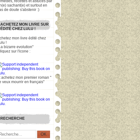
emèdes, recettes et astuces par
n(e) sachant(e) et surtout en
as de doute s'abstenir :)
ACHETEZ MON LIVRE SUR
ÉDITÉ CHEZ LULU !
chetez mon livre édité chez
ulu !
La bizarre evolution"
liquez sur l'icone :
t achetez mon premier roman "
e veux mourrir en français"
RECHERCHE