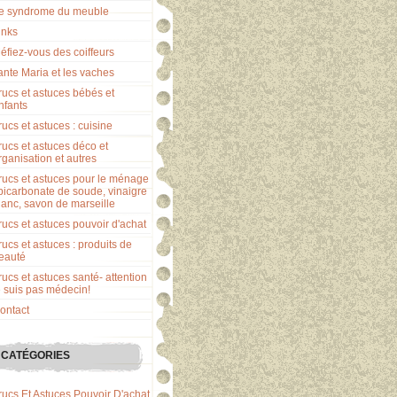
e syndrome du meuble
inks
éfiez-vous des coiffeurs
ante Maria et les vaches
rucs et astuces bébés et
nfants
rucs et astuces : cuisine
rucs et astuces déco et
rganisation et autres
rucs et astuces pour le ménage
 bicarbonate de soude, vinaigre
lanc, savon de marseille
rucs et astuces pouvoir d'achat
rucs et astuces : produits de
eauté
rucs et astuces santé- attention
e suis pas médecin!
ontact
CATÉGORIES
rucs Et Astuces Pouvoir D'achat