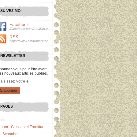
SUIVEZ-MOI
Facebook
//facebook.com/Amaliaharmonie
RSS
https://www.amaliaharmonie.fr/rss
NEWSLETTER
bonnez-vous pour être averti
es nouveaux articles publiés.
mail
PAGES
ccueil
lbum - Giessen et Frankfurt
a Schnabel