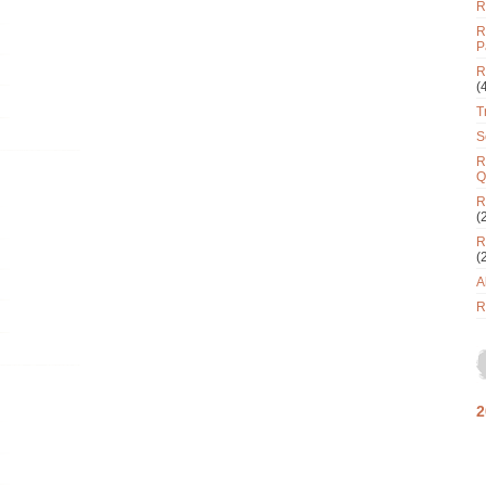
R
R
P
R
(
T
S
R
Q
R
(
R
(
A
R
2