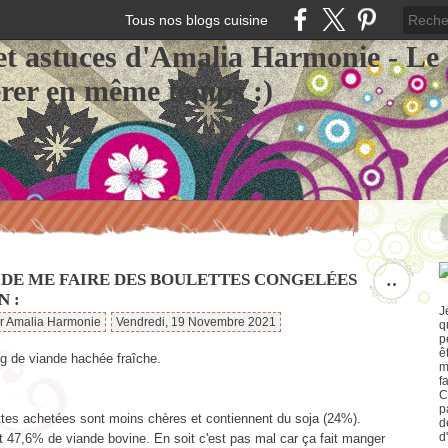
Tous nos blogs cuisine
et astuces d'Amalia Harmonie - Le
érer en même temps :)
 DE ME FAIRE DES BOULETTES CONGELÉES
…
N :
J
ar Amalia Harmonie
Vendredi, 19 Novembre 2021
q
p
ê
g de viande hachée fraîche.
m
f
C
p
ttes achetées sont moins chères et contiennent du soja (24%).
d
d
 47,6% de viande bovine. En soit c'est pas mal car ça fait manger