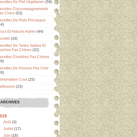
ecettes De Plat Végétarien
(59)
ecettes D'accompagnements
as Chers
(53)
ecettes De Plats Principaux
44)
rucs Et Astuces Autres
(44)
ociété
(33)
ecettes De Tartes Salées Et
uiches Pas Chères
(32)
ecettes D'entrées Pas Chères
28)
ecettes De Poisson Pas Cher
26)
limentation Crue
(25)
eflexions
(23)
ARCHIVES
026
Août
(3)
Juillet
(17)
Juin
(16)