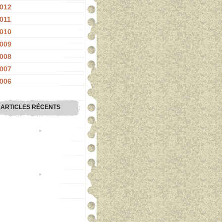
012
011
010
009
008
007
006
ARTICLES RÉCENTS