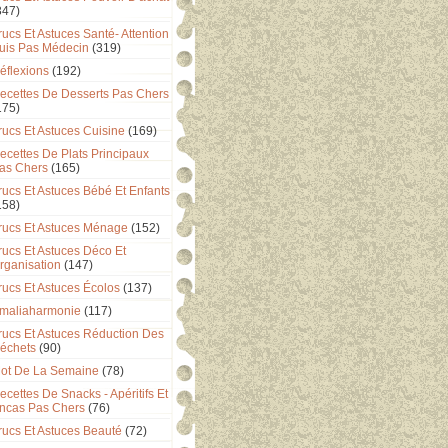
347)
rucs Et Astuces Santé- Attention
uis Pas Médecin
(319)
éflexions
(192)
ecettes De Desserts Pas Chers
175)
rucs Et Astuces Cuisine
(169)
ecettes De Plats Principaux
as Chers
(165)
rucs Et Astuces Bébé Et Enfants
158)
rucs Et Astuces Ménage
(152)
rucs Et Astuces Déco Et
rganisation
(147)
rucs Et Astuces Écolos
(137)
maliaharmonie
(117)
rucs Et Astuces Réduction Des
échets
(90)
ot De La Semaine
(78)
ecettes De Snacks - Apéritifs Et
ncas Pas Chers
(76)
rucs Et Astuces Beauté
(72)