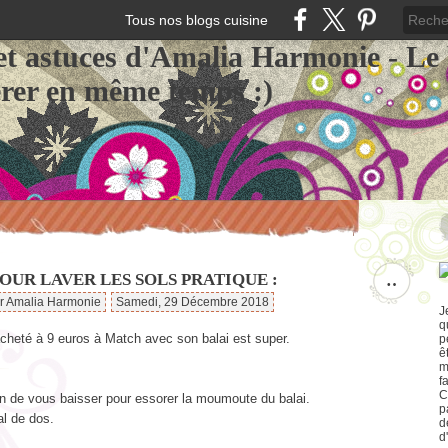
Tous nos blogs cuisine
et astuces d'Amalia Harmonie - Le
érer en même temps :)
OUR LAVER LES SOLS PRATIQUE :
…
ar Amalia Harmonie
Samedi, 29 Décembre 2018
J
q
cheté à 9 euros à Match avec son balai est super.
p
ê
m
f
C
n de vous baisser pour essorer la moumoute du balai.
p
l de dos.
d
d