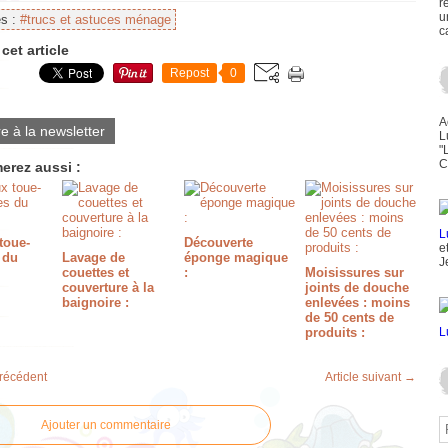
r
u
es :
#trucs et astuces ménage
c
cet article
Repost
0
A
re à la newsletter
L
"
C
erez aussi :
toue-
Découverte
e
 du
Lavage de
éponge magique
J
couettes et
:
Moisissures sur
couverture à la
joints de douche
baignoire :
enlevées : moins
de 50 cents de
produits :
précédent
Article suivant →
Ajouter un commentaire