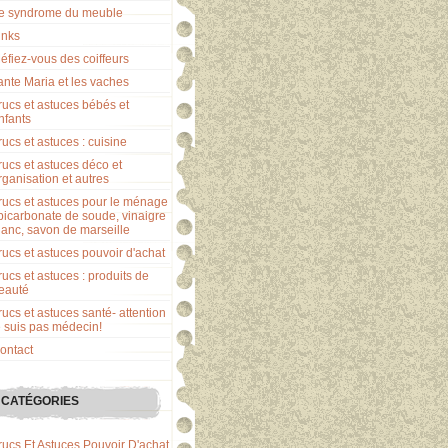
e syndrome du meuble
inks
éfiez-vous des coiffeurs
ante Maria et les vaches
rucs et astuces bébés et
nfants
rucs et astuces : cuisine
rucs et astuces déco et
rganisation et autres
rucs et astuces pour le ménage
 bicarbonate de soude, vinaigre
lanc, savon de marseille
rucs et astuces pouvoir d'achat
rucs et astuces : produits de
eauté
rucs et astuces santé- attention
e suis pas médecin!
ontact
CATÉGORIES
rucs Et Astuces Pouvoir D'achat