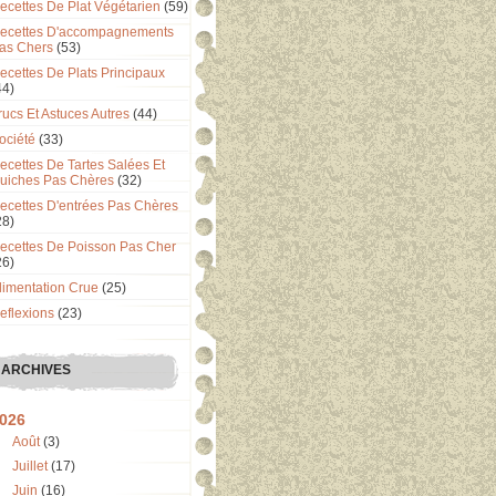
ecettes De Plat Végétarien
(59)
ecettes D'accompagnements
as Chers
(53)
ecettes De Plats Principaux
44)
rucs Et Astuces Autres
(44)
ociété
(33)
ecettes De Tartes Salées Et
uiches Pas Chères
(32)
ecettes D'entrées Pas Chères
28)
ecettes De Poisson Pas Cher
26)
limentation Crue
(25)
eflexions
(23)
ARCHIVES
026
Août
(3)
Juillet
(17)
Juin
(16)