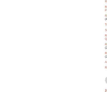
R
R
P
R
(
T
S
R
Q
R
(
R
(
A
R
2