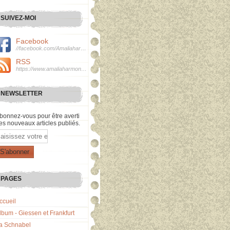
SUIVEZ-MOI
Facebook
//facebook.com/Amaliaharmonie
RSS
https://www.amaliaharmonie.fr/rss
NEWSLETTER
bonnez-vous pour être averti
es nouveaux articles publiés.
mail
PAGES
ccueil
lbum - Giessen et Frankfurt
a Schnabel