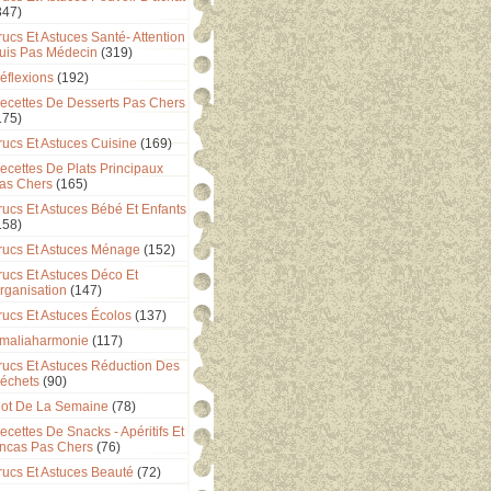
347)
rucs Et Astuces Santé- Attention
uis Pas Médecin
(319)
éflexions
(192)
ecettes De Desserts Pas Chers
175)
rucs Et Astuces Cuisine
(169)
ecettes De Plats Principaux
as Chers
(165)
rucs Et Astuces Bébé Et Enfants
158)
rucs Et Astuces Ménage
(152)
rucs Et Astuces Déco Et
rganisation
(147)
rucs Et Astuces Écolos
(137)
maliaharmonie
(117)
rucs Et Astuces Réduction Des
échets
(90)
ot De La Semaine
(78)
ecettes De Snacks - Apéritifs Et
ncas Pas Chers
(76)
rucs Et Astuces Beauté
(72)