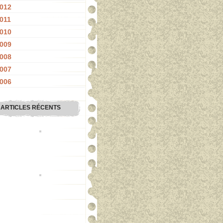
012
011
010
009
008
007
006
ARTICLES RÉCENTS