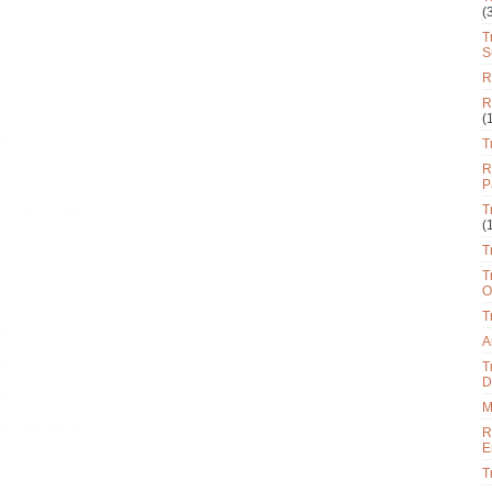
(
T
S
R
R
(
T
R
P
T
(
T
T
O
T
A
T
D
M
R
E
T