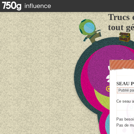
Trucs 
tout g
SEAU P
Publié p
Ce seau a
Pas besoi
Pas de ma