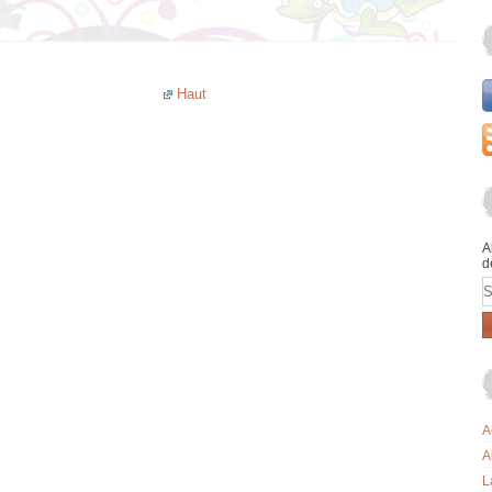
Haut
A
d
E
A
A
L