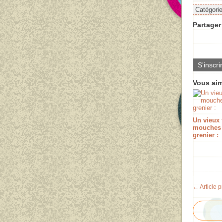
Catégori
Partager 
S'inscri
Vous aim
Un vieux 
mouches
grenier :
← Article 