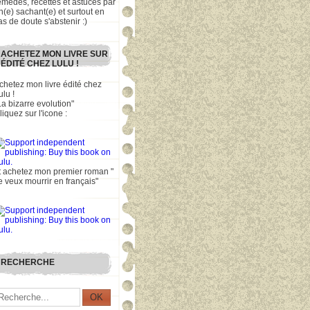
emèdes, recettes et astuces par
n(e) sachant(e) et surtout en
as de doute s'abstenir :)
ACHETEZ MON LIVRE SUR
ÉDITÉ CHEZ LULU !
chetez mon livre édité chez
ulu !
La bizarre evolution"
liquez sur l'icone :
t achetez mon premier roman "
e veux mourrir en français"
RECHERCHE