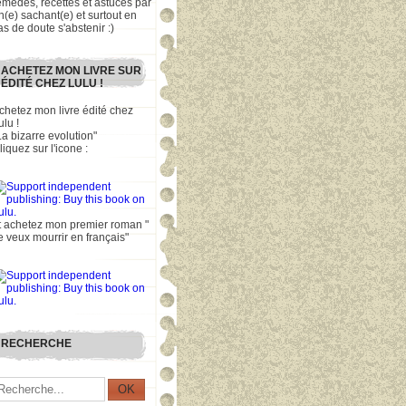
emèdes, recettes et astuces par
n(e) sachant(e) et surtout en
as de doute s'abstenir :)
ACHETEZ MON LIVRE SUR
ÉDITÉ CHEZ LULU !
chetez mon livre édité chez
ulu !
La bizarre evolution"
liquez sur l'icone :
t achetez mon premier roman "
e veux mourrir en français"
RECHERCHE