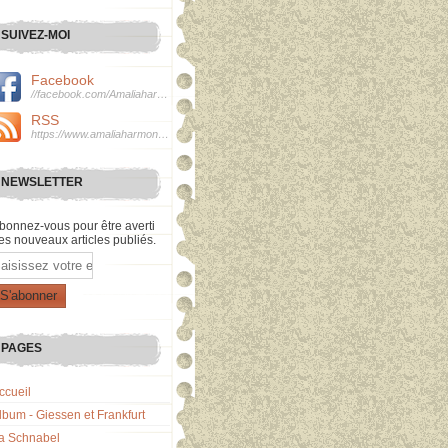
SUIVEZ-MOI
Facebook
//facebook.com/Amaliaharmonie
RSS
https://www.amaliaharmonie.fr/rss
NEWSLETTER
bonnez-vous pour être averti
es nouveaux articles publiés.
mail
PAGES
ccueil
lbum - Giessen et Frankfurt
a Schnabel