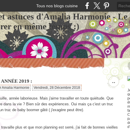
Tous nos blogs cuisine
et astuces d'Amalia Harmonie - Le
érer en même temps :)
ANNÉE 2019 :
…
ar Amalia Harmonie
Vendredi, 28 Décembre 2018
J
q
uille, année laborieuse. Mais j'aime travailler en toute quiétude. Que
p
ê
tre dans la vie ? Bien sûr des expériences. Oui mais ça c'est un truc
m
n truc de baby boomer gâté ( j'exagère peut être).
f
C
p
d
d
ravaille plus et que mon planning est serré, j'ai fait de bonnes vieilles