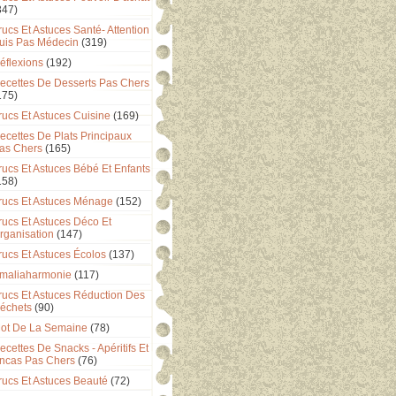
347)
rucs Et Astuces Santé- Attention
uis Pas Médecin
(319)
éflexions
(192)
ecettes De Desserts Pas Chers
175)
rucs Et Astuces Cuisine
(169)
ecettes De Plats Principaux
as Chers
(165)
rucs Et Astuces Bébé Et Enfants
158)
rucs Et Astuces Ménage
(152)
rucs Et Astuces Déco Et
rganisation
(147)
rucs Et Astuces Écolos
(137)
maliaharmonie
(117)
rucs Et Astuces Réduction Des
échets
(90)
ot De La Semaine
(78)
ecettes De Snacks - Apéritifs Et
ncas Pas Chers
(76)
rucs Et Astuces Beauté
(72)