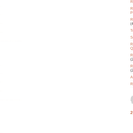
R
R
P
R
(
T
S
R
Q
R
(
R
(
A
R
2