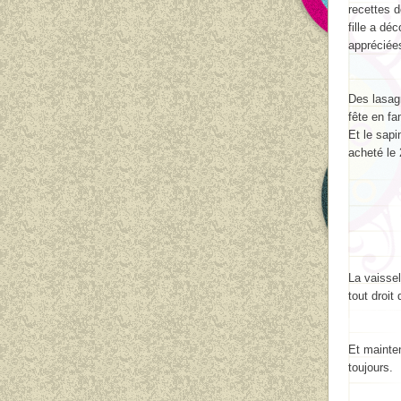
recettes 
fille a dé
appréciée
Des lasag
fête en fa
Et le sapi
acheté le
La vaissel
tout droit
Et mainten
toujours.