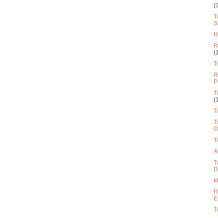
(
T
S
R
R
(
T
R
P
T
(
T
T
O
T
A
T
D
M
R
E
T