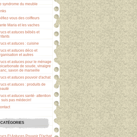
e syndrome du meuble
inks
éfiez-vous des coiffeurs
ante Maria et les vaches
rucs et astuces bébés et
nfants
rucs et astuces : cuisine
rucs et astuces déco et
rganisation et autres
rucs et astuces pour le ménage
 bicarbonate de soude, vinaigre
lanc, savon de marseille
rucs et astuces pouvoir d'achat
rucs et astuces : produits de
eauté
rucs et astuces santé- attention
e suis pas médecin!
ontact
CATÉGORIES
rucs Et Astuces Pouvoir D'achat