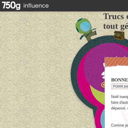
Trucs 
tout g
BONNE 
Publié p
Noël tranq
faire d'au
dépassé, u
Comme je t