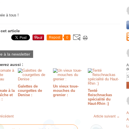
ée à tous !
cet article
Repost
0
re à la newsletter
erez aussi :
A
d
E
Galettes de
Un vieux toue-
ate à la
courgettes de
mouches du
Tenté
aîche et
Denise :
grenier :
fleischnackas
 :
spécialité du
Haut-Rhin :)
A
précédent
Article suivant →
A
L