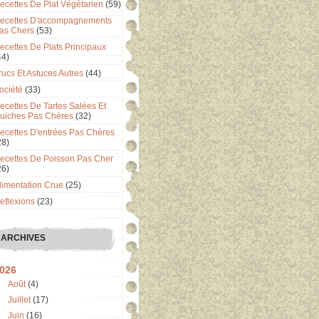
ecettes De Plat Végétarien
(59)
ecettes D'accompagnements
as Chers
(53)
ecettes De Plats Principaux
44)
rucs Et Astuces Autres
(44)
ociété
(33)
ecettes De Tartes Salées Et
uiches Pas Chères
(32)
ecettes D'entrées Pas Chères
28)
ecettes De Poisson Pas Cher
26)
limentation Crue
(25)
eflexions
(23)
ARCHIVES
026
Août
(4)
Juillet
(17)
Juin
(16)