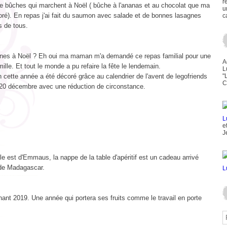
r
de bûches qui marchent à Noël ( bûche à l'ananas et au chocolat que ma
u
coré). En repas j'ai fait du saumon avec salade et de bonnes lasagnes
c
s de tous.
nes à Noël ? Eh oui ma maman m'a demandé ce repas familial pour une
A
mille. Et tout le monde a pu refaire la fête le lendemain.
L
n cette année a été décoré grâce au calendrier de l'avent de legofriends
"
C
 20 décembre avec une réduction de circonstance.
e
J
le est d'Emmaus, la nappe de la table d'apéritif est un cadeau arrivé
 de Madagascar.
ant 2019. Une année qui portera ses fruits comme le travail en porte