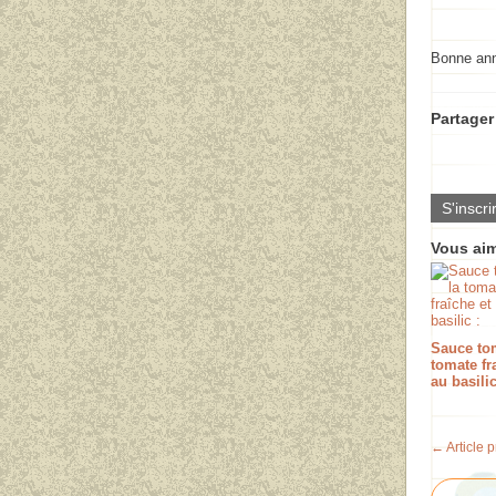
Bonne ann
Partager 
S'inscri
Vous aim
Sauce tom
tomate fr
au basilic
← Article 