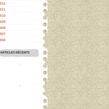
012
011
010
009
008
007
006
ARTICLES RÉCENTS