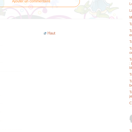
Ajouter un commentaire
L
L
M
T
T
Haut
e
T
T
o
T
:
b
T
T
b
T
j
C
T