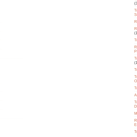
(
T
S
R
R
(
T
R
P
T
(
T
T
O
T
A
T
D
M
R
E
T