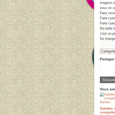
magasin as
vous en ra
Faire reve
Faire cuir
Faire cuir
Ma belle 
c'est un p
Se mange 
Catégori
Partager 
S'inscri
Vous aim
Galettes 
courgette