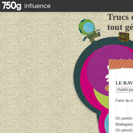
Trucs 
tout g
LE RA
Publié p
Faire du r
On prend d
Madagascar
On prend 