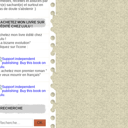
emèdes, recettes et astuces par
n(e) sachant(e) et surtout en
as de doute s'abstenir :)
ACHETEZ MON LIVRE SUR
ÉDITÉ CHEZ LULU !
chetez mon livre édité chez
ulu !
La bizarre evolution"
liquez sur l'icone :
t achetez mon premier roman "
e veux mourrir en français"
RECHERCHE