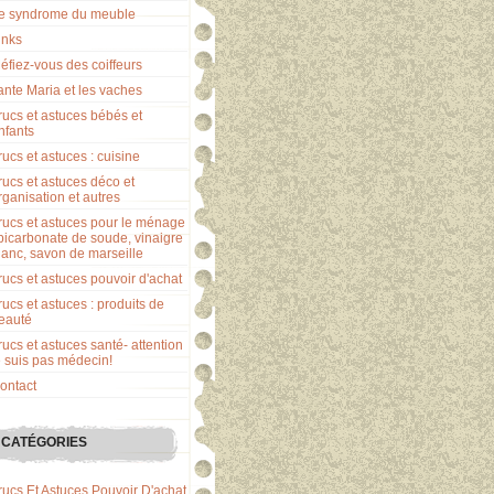
e syndrome du meuble
inks
éfiez-vous des coiffeurs
ante Maria et les vaches
rucs et astuces bébés et
nfants
rucs et astuces : cuisine
rucs et astuces déco et
rganisation et autres
rucs et astuces pour le ménage
 bicarbonate de soude, vinaigre
lanc, savon de marseille
rucs et astuces pouvoir d'achat
rucs et astuces : produits de
eauté
rucs et astuces santé- attention
e suis pas médecin!
ontact
CATÉGORIES
rucs Et Astuces Pouvoir D'achat