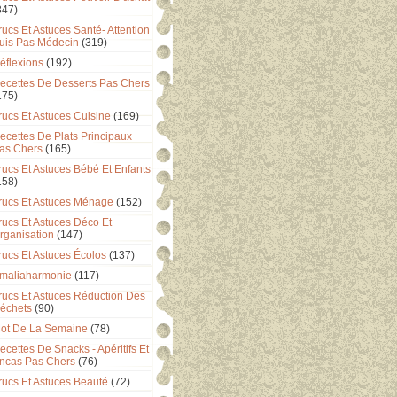
347)
rucs Et Astuces Santé- Attention
uis Pas Médecin
(319)
éflexions
(192)
ecettes De Desserts Pas Chers
175)
rucs Et Astuces Cuisine
(169)
ecettes De Plats Principaux
as Chers
(165)
rucs Et Astuces Bébé Et Enfants
158)
rucs Et Astuces Ménage
(152)
rucs Et Astuces Déco Et
rganisation
(147)
rucs Et Astuces Écolos
(137)
maliaharmonie
(117)
rucs Et Astuces Réduction Des
échets
(90)
ot De La Semaine
(78)
ecettes De Snacks - Apéritifs Et
ncas Pas Chers
(76)
rucs Et Astuces Beauté
(72)