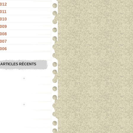
012
011
010
009
008
007
006
ARTICLES RÉCENTS