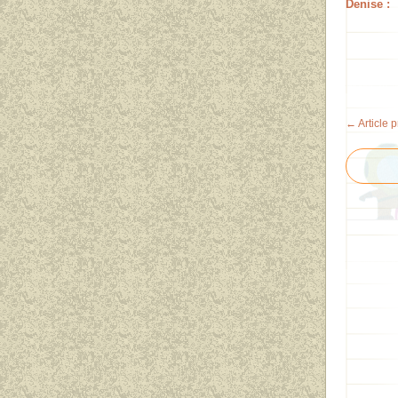
Denise :
← Article 