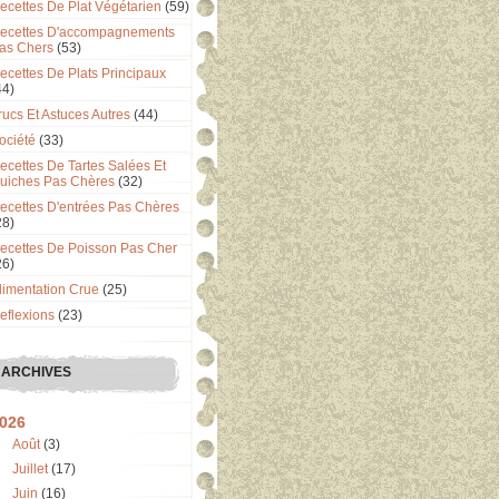
ecettes De Plat Végétarien
(59)
ecettes D'accompagnements
as Chers
(53)
ecettes De Plats Principaux
44)
rucs Et Astuces Autres
(44)
ociété
(33)
ecettes De Tartes Salées Et
uiches Pas Chères
(32)
ecettes D'entrées Pas Chères
28)
ecettes De Poisson Pas Cher
26)
limentation Crue
(25)
eflexions
(23)
ARCHIVES
026
Août
(3)
Juillet
(17)
Juin
(16)