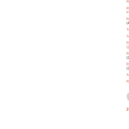
R
R
P
R
(
T
S
R
Q
R
(
R
(
A
R
2