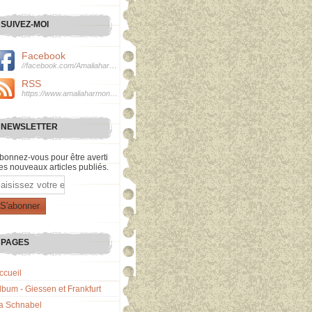
SUIVEZ-MOI
Facebook
//facebook.com/Amaliaharmonie
RSS
https://www.amaliaharmonie.fr/rss
NEWSLETTER
bonnez-vous pour être averti
es nouveaux articles publiés.
mail
PAGES
ccueil
lbum - Giessen et Frankfurt
a Schnabel