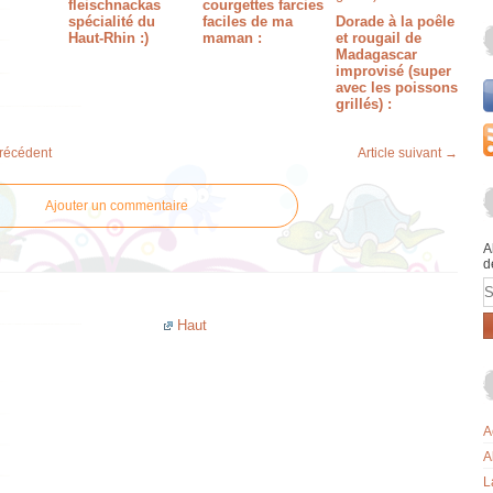
fleischnackas
courgettes farcies
spécialité du
faciles de ma
Dorade à la poêle
Haut-Rhin :)
maman :
et rougail de
Madagascar
improvisé (super
avec les poissons
grillés) :
précédent
Article suivant →
Ajouter un commentaire
A
d
E
Haut
A
A
L