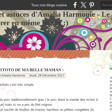
Tous nos blogs cuisine
et astuces d'Amalia Harmonie - Le
érer en même temps :)
VITOTO DE MA BELLE MAMAN :
…
ar Amalia Harmonie
Jeudi, 28 Décembre 2017
J
q
avitoto c'est très simple.
p
ê
m
f
C
u porc traditionnellement gras ( le porc étant la viande des riches à
p
) mais ici on a pris du filet mignon.
d
d
un sachet de feuilles de manioc hachées ou pillées congelées du