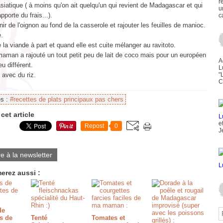
r
iatique ( à moins qu'on ait quelqu'un qui revient de Madagascar et qui
u
pporte du frais...).
c
nir de l'oignon au fond de la casserole et rajouter les feuilles de manioc.
e.
e la viande à part et quand elle est cuite mélanger au ravitoto.
maman a rajouté un tout petit peu de lait de coco mais pour un européen
A
eu différent.
L
avec du riz.
"
C
es :
#recettes de plats principaux pas chers
cet article
e
Repost
0
J
re à la newsletter
erez aussi :
de
s de
Tenté
Tomates et