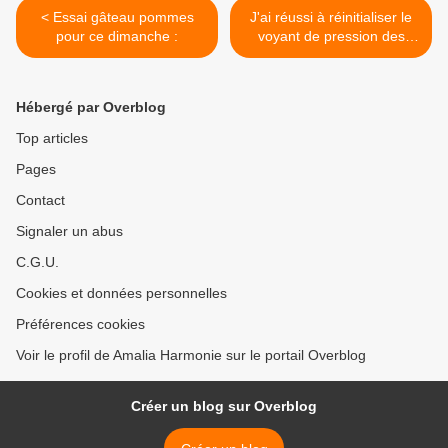
< Essai gâteau pommes
J'ai réussi à réinitialiser le
pour ce dimanche :
voyant de pression des
pneus de ma voiture :
rebelote : >
Hébergé par Overblog
Top articles
Pages
Contact
Signaler un abus
C.G.U.
Cookies et données personnelles
Préférences cookies
Voir le profil de Amalia Harmonie sur le portail Overblog
Créer un blog sur Overblog