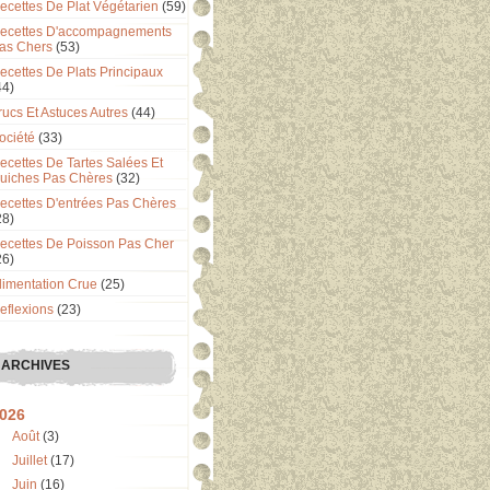
ecettes De Plat Végétarien
(59)
ecettes D'accompagnements
as Chers
(53)
ecettes De Plats Principaux
44)
rucs Et Astuces Autres
(44)
ociété
(33)
ecettes De Tartes Salées Et
uiches Pas Chères
(32)
ecettes D'entrées Pas Chères
28)
ecettes De Poisson Pas Cher
26)
limentation Crue
(25)
eflexions
(23)
ARCHIVES
026
Août
(3)
Juillet
(17)
Juin
(16)