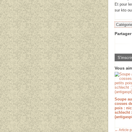
Et pour le
sur kto ou
Catégori
Partager 
S'inscri
Vous aim
Soupe au
cosses de
pois : nic
schlecht :
(antigaspi
← Article 