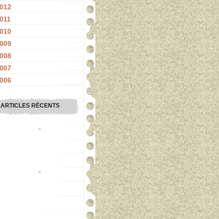
012
011
010
009
008
007
006
ARTICLES RÉCENTS