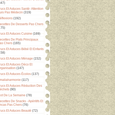
347)
rucs Et Astuces Santé- Attention
uis Pas Médecin
(319)
éflexions
(192)
ecettes De Desserts Pas Chers
175)
rucs Et Astuces Cuisine
(169)
ecettes De Plats Principaux
as Chers
(165)
rucs Et Astuces Bébé Et Enfants
158)
rucs Et Astuces Ménage
(152)
rucs Et Astuces Déco Et
rganisation
(147)
rucs Et Astuces Écolos
(137)
maliaharmonie
(117)
rucs Et Astuces Réduction Des
échets
(90)
ot De La Semaine
(78)
ecettes De Snacks - Apéritifs Et
ncas Pas Chers
(76)
rucs Et Astuces Beauté
(72)