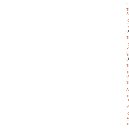
(
T
S
R
R
(
T
R
P
T
(
T
T
O
T
A
T
D
M
R
E
T