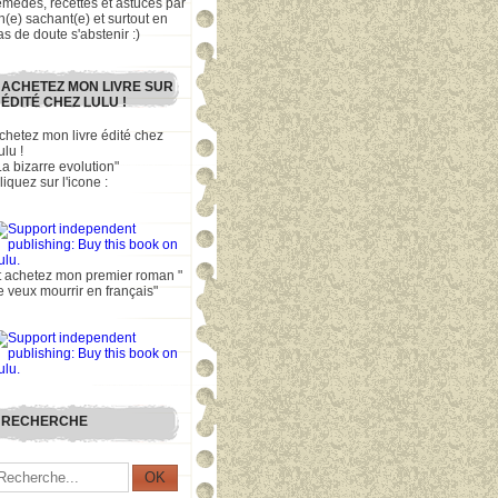
emèdes, recettes et astuces par
n(e) sachant(e) et surtout en
as de doute s'abstenir :)
ACHETEZ MON LIVRE SUR
ÉDITÉ CHEZ LULU !
chetez mon livre édité chez
ulu !
La bizarre evolution"
liquez sur l'icone :
t achetez mon premier roman "
e veux mourrir en français"
RECHERCHE