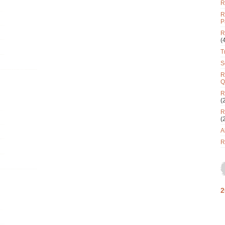
R
R
P
R
(
T
S
R
Q
R
(
R
(
A
R
2