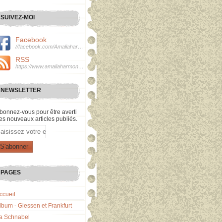
SUIVEZ-MOI
Facebook
//facebook.com/Amaliaharmonie
RSS
https://www.amaliaharmonie.fr/rss
NEWSLETTER
bonnez-vous pour être averti
es nouveaux articles publiés.
mail
PAGES
ccueil
lbum - Giessen et Frankfurt
a Schnabel