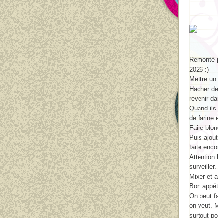
Remonté p
2026 :)
Mettre un
Hacher de
revenir dan
Quand ils 
de farine 
Faire blon
Puis ajout
faite enco
Attention 
surveille
Mixer et a
Bon appéti
On peut fa
on veut. M
surtout p