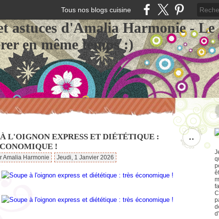
Tous nos blogs cuisine
et astuces d'Amalia Harmonie - Le
érer en même temps :)
À L'OIGNON EXPRESS ET DIÉTÉTIQUE :
…
ÉCONOMIQUE !
J
ar Amalia Harmonie
Jeudi, 1 Janvier 2026
q
p
ê
m
f
C
p
d
d