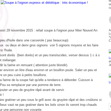
r
u
c
ost 29 novembre 2015 : refait soupe à l'oignon pour fêter Nouvel An
A
L
"
 peu d'huile dans une casserole ( pas beaucoup).
C
ux ou deux et demi gros oignons voir 5 oignons moyens et les faire
s l'huile.
sont dorés (bien dorés) et un peu translucides, verser dessus 1 c à s
et mélanger.
e
dir la farine en remuant ( attention juste blondir).
J
er environ un litre d'eau environ et un bouillon poule. Saler un peu et
re un peu cuire à petits bouillons.
la farine de la soupe fait qu'elle a tendance à déborder. Cuisson à
r. Peu se remplacer par une pomme de terre.
jouter un peu de gruyère râpé avant de servir.
t !
ire gratiner un peu sous le grill avec du gruyère râpé et des croûtons si
ieux vaut ne pas gratiner dans les bols sinon ils seront trop chauds
our une personne non voyante.