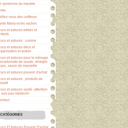
e syndrome du meuble
inks
éfiez-vous des coiffeurs
ante Maria et les vaches
rucs et astuces bébés et
nfants
rucs et astuces : cuisine
rucs et astuces déco et
rganisation et autres
rucs et astuces pour le ménage
 bicarbonate de soude, vinaigre
lanc, savon de marseille
rucs et astuces pouvoir d'achat
rucs et astuces : produits de
eauté
rucs et astuces santé- attention
e suis pas médecin!
ontact
CATÉGORIES
rucs Et Astuces Pouvoir D'achat