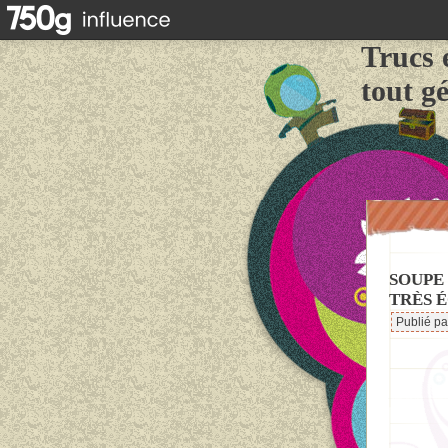
Trucs 
tout g
SOUPE 
TRÈS 
Publié p