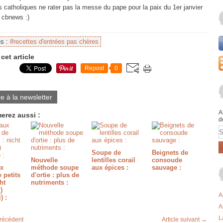
s catholiques ne rater pas la messe du pape pour la paix du 1er janvier
 cbnews :)
es :
#recettes d'entrées pas chères
cet article
Repost
0
re à la newsletter
A
erez aussi :
d
E
Soupe de
Beignets de
Nouvelle
lentilles corail
consoude
x
méthode soupe
aux épices :
sauvage :
 petits
d'ortie : plus de
ht
nutriments :
)
A
) :
A
L
précédent
Article suivant →