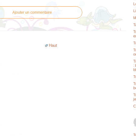
L
L
Ajouter un commentaire
M
T
T
e
T
Haut
T
o
T
:
b
T
T
b
T
j
C
T