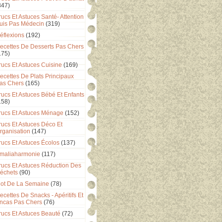
347)
rucs Et Astuces Santé- Attention
uis Pas Médecin
(319)
éflexions
(192)
ecettes De Desserts Pas Chers
175)
rucs Et Astuces Cuisine
(169)
ecettes De Plats Principaux
as Chers
(165)
rucs Et Astuces Bébé Et Enfants
158)
rucs Et Astuces Ménage
(152)
rucs Et Astuces Déco Et
rganisation
(147)
rucs Et Astuces Écolos
(137)
maliaharmonie
(117)
rucs Et Astuces Réduction Des
échets
(90)
ot De La Semaine
(78)
ecettes De Snacks - Apéritifs Et
ncas Pas Chers
(76)
rucs Et Astuces Beauté
(72)