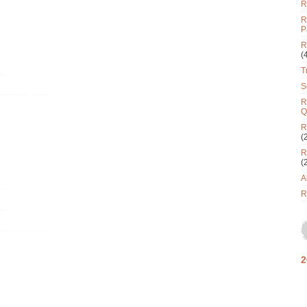
R
R
P
R
(
T
S
R
Q
R
(
R
(
A
R
2