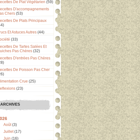
ecettes De Plat Végétarien
(59)
ecettes D'accompagnements
as Chers
(53)
ecettes De Plats Principaux
44)
rucs Et Astuces Autres
(44)
ociété
(33)
ecettes De Tartes Salées Et
uiches Pas Chères
(32)
ecettes D'entrées Pas Chères
28)
ecettes De Poisson Pas Cher
26)
limentation Crue
(25)
eflexions
(23)
ARCHIVES
026
Août
(3)
Juillet
(17)
Juin
(16)