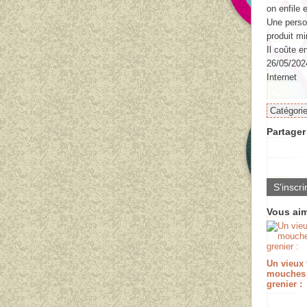
on enfile e
Une perso
produit mi
Il coûte e
26/05/2024
Internet
Catégori
Partager 
S'inscri
Vous aim
Un vieux 
mouches
grenier :