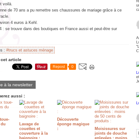
r
t voilà.
u
c
nne de 70 ans a pu remettre ses chaussures de mariage grâce à ce
racle.
nviron 4 euros à Kehl.
 : se trouve dans des boutiques en France aussi et peut-être sur
A
L
"
es :
#trucs et astuces ménage
C
cet article
Repost
0
e
J
re à la newsletter
erez aussi :
toue-
Découverte
 du
Lavage de
éponge magique
couettes et
:
Moisissures sur
couverture à la
joints de douche
baignoire :
enlevées : moins