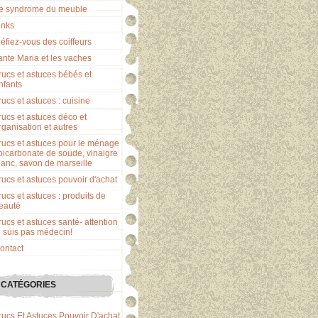
e syndrome du meuble
inks
éfiez-vous des coiffeurs
ante Maria et les vaches
rucs et astuces bébés et
nfants
rucs et astuces : cuisine
rucs et astuces déco et
rganisation et autres
rucs et astuces pour le ménage
 bicarbonate de soude, vinaigre
lanc, savon de marseille
rucs et astuces pouvoir d'achat
rucs et astuces : produits de
eauté
rucs et astuces santé- attention
e suis pas médecin!
ontact
CATÉGORIES
rucs Et Astuces Pouvoir D'achat