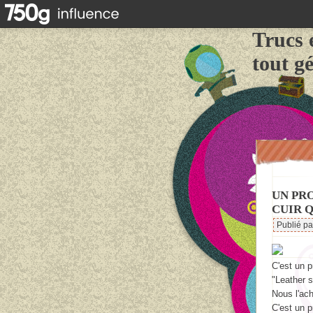
Trucs 
tout g
UN PR
CUIR 
Publié p
C'est un p
"Leather s
Nous l'ac
C'est un p