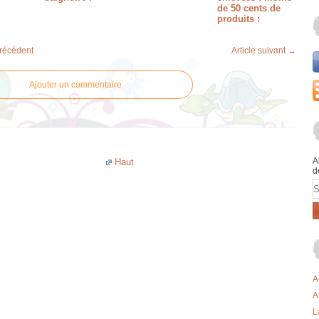
de 50 cents de
produits :
précédent
Article suivant →
Ajouter un commentaire
A
Haut
d
E
A
A
L