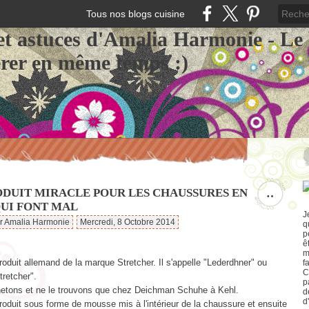
Tous nos blogs cuisine
et astuces d'Amalia Harmonie - Le
érer en même temps :)
ODUIT MIRACLE POUR LES CHAUSSURES EN
…
QUI FONT MAL
J
ar Amalia Harmonie
Mercredi, 8 Octobre 2014
q
p
ê
m
roduit allemand de la marque Stretcher. Il s'appelle "Lederdhner" ou
f
C
tretcher".
p
hetons et ne le trouvons que chez Deichman Schuhe à Kehl.
d
d
roduit sous forme de mousse mis à l'intérieur de la chaussure et ensuite