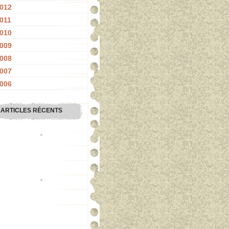
012
011
010
009
008
007
006
ARTICLES RÉCENTS