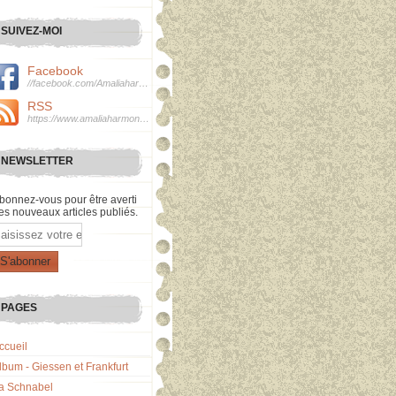
SUIVEZ-MOI
Facebook
//facebook.com/Amaliaharmonie
RSS
https://www.amaliaharmonie.fr/rss
NEWSLETTER
bonnez-vous pour être averti
es nouveaux articles publiés.
mail
PAGES
ccueil
lbum - Giessen et Frankfurt
a Schnabel