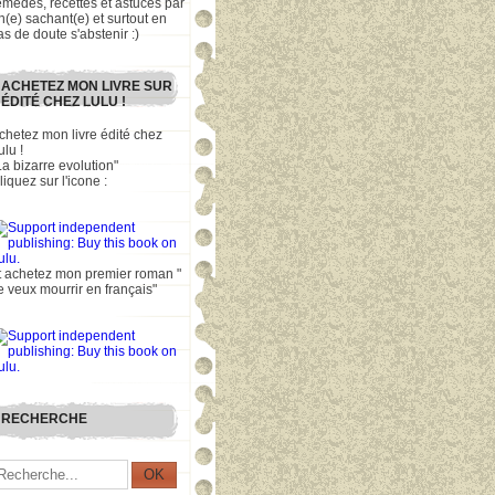
emèdes, recettes et astuces par
n(e) sachant(e) et surtout en
as de doute s'abstenir :)
ACHETEZ MON LIVRE SUR
ÉDITÉ CHEZ LULU !
chetez mon livre édité chez
ulu !
La bizarre evolution"
liquez sur l'icone :
t achetez mon premier roman "
e veux mourrir en français"
RECHERCHE