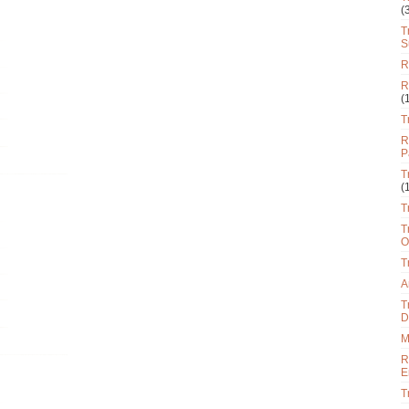
(
T
S
R
R
(
T
R
P
T
(
T
T
O
T
A
T
D
M
R
E
T