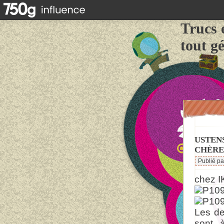
Trucs 
tout g
USTENS
CHÈRES
Publié p
chez I
Les de
sont 