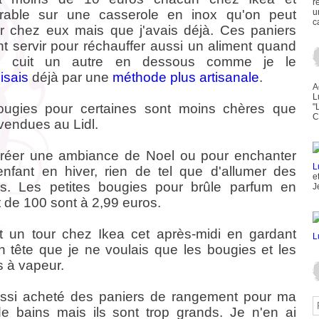
r
trable sur une casserole en inox qu'on peut
u
c
r chez eux mais que j'avais déjà. Ces paniers
t servir pour réchauffer aussi un aliment quand
 cuit un autre en dessous comme je le
isais
déjà par une
méthode plus artisanale
.
A
L
ougies pour certaines sont moins chères que
"
C
 vendues au Lidl.
réer une ambiance de Noel ou pour enchanter
enfant en hiver, rien de tel que d'allumer des
e
s. Les petites bougies pour brûle parfum en
J
 de 100 sont à 2,99 euros.
ait un tour chez Ikea cet après-midi en gardant
n tête que je ne voulais que les bougies et les
s à vapeur.
ussi acheté des paniers de rangement pour ma
de bains mais ils sont trop grands. Je n'en ai