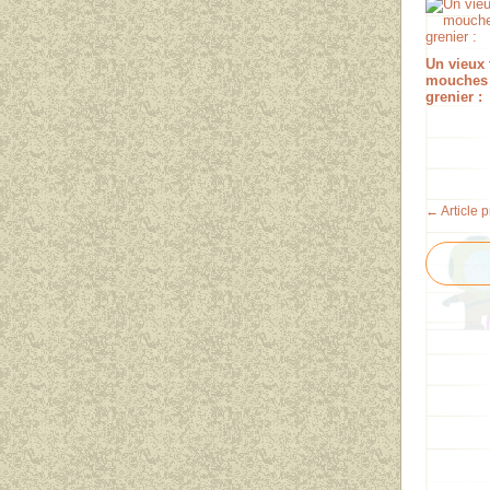
Un vieux 
mouches
grenier :
← Article 