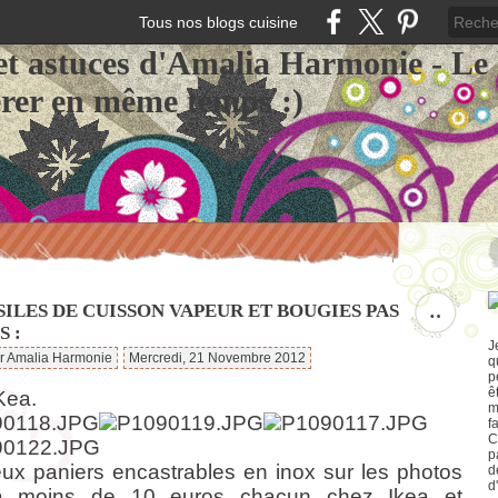
Tous nos blogs cuisine
et astuces d'Amalia Harmonie - Le
érer en même temps :)
ILES DE CUISSON VAPEUR ET BOUGIES PAS
…
 :
J
ar Amalia Harmonie
Mercredi, 21 Novembre 2012
q
p
ê
Kea.
m
f
C
p
ux paniers encastrables en inox sur les photos
d
d
à moins de 10 euros chacun chez Ikea et