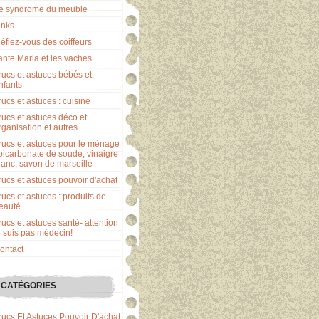
e syndrome du meuble
inks
éfiez-vous des coiffeurs
ante Maria et les vaches
rucs et astuces bébés et
nfants
rucs et astuces : cuisine
rucs et astuces déco et
rganisation et autres
rucs et astuces pour le ménage
 bicarbonate de soude, vinaigre
lanc, savon de marseille
rucs et astuces pouvoir d'achat
rucs et astuces : produits de
eauté
rucs et astuces santé- attention
e suis pas médecin!
ontact
CATÉGORIES
rucs Et Astuces Pouvoir D'achat