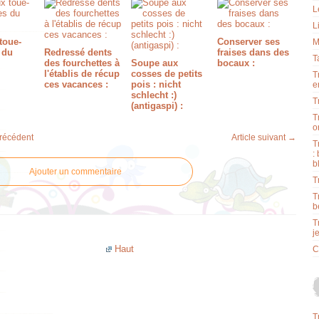
L
L
toue-
Conserver ses
M
 du
Redressé dents
fraises dans des
T
des fourchettes à
Soupe aux
bocaux :
l'établis de récup
cosses de petits
T
ces vacances :
pois : nicht
e
schlecht :)
T
(antigaspi) :
T
o
précédent
Article suivant →
T
:
b
Ajouter un commentaire
T
T
b
T
j
Haut
C
T