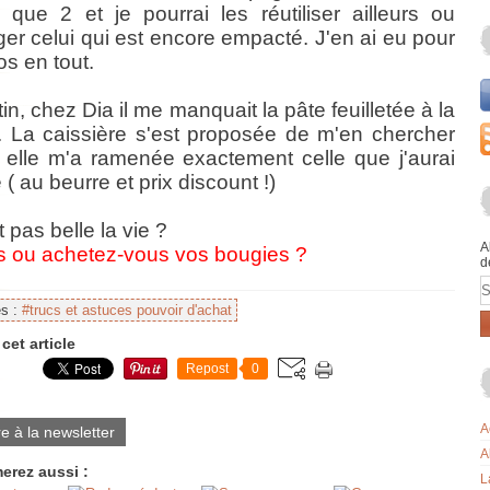
 que 2 et je pourrai les réutiliser ailleurs ou
er celui qui est encore empacté. J'en ai eu pour
os en tout.
n, chez Dia il me manquait la pâte feuilletée à la
. La caissière s'est proposée de m'en chercher
 elle m'a ramenée exactement celle que j'aurai
 ( au beurre et prix discount !)
t pas belle la vie ?
A
s ou achetez-vous vos bougies ?
d
E
es :
#trucs et astuces pouvoir d'achat
cet article
Repost
0
A
re à la newsletter
A
erez aussi :
L