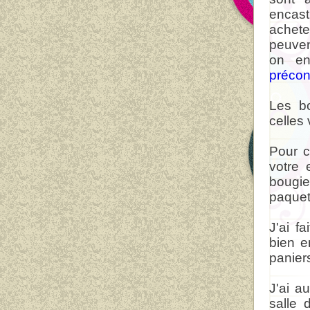
encas
achete
peuven
on en
précon
Les b
celles
Pour c
votre 
bougie
paquet
J'ai f
bien e
panier
J'ai a
salle 