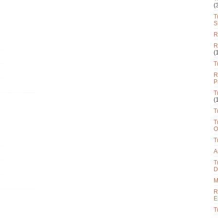
(
T
S
R
R
(
T
R
P
T
(
T
T
O
T
A
T
D
M
R
E
T