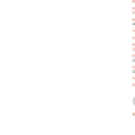
R
R
P
R
(
T
S
R
Q
R
(
R
(
A
R
2