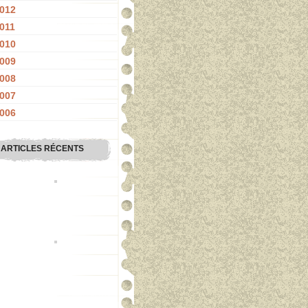
012
011
010
009
008
007
006
ARTICLES RÉCENTS