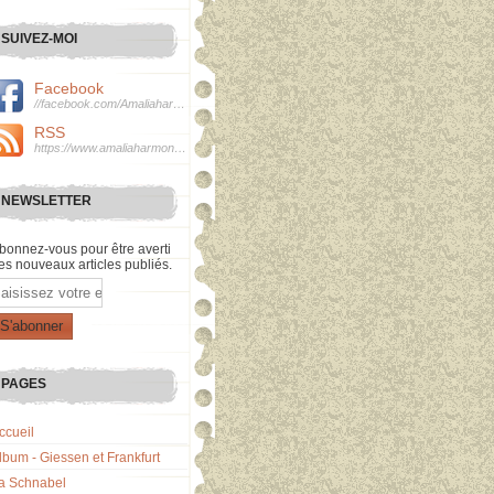
SUIVEZ-MOI
Facebook
//facebook.com/Amaliaharmonie
RSS
https://www.amaliaharmonie.fr/rss
NEWSLETTER
bonnez-vous pour être averti
es nouveaux articles publiés.
mail
PAGES
ccueil
lbum - Giessen et Frankfurt
a Schnabel