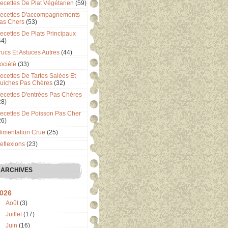
ecettes De Plat Végétarien
(59)
ecettes D'accompagnements
as Chers
(53)
ecettes De Plats Principaux
44)
rucs Et Astuces Autres
(44)
ociété
(33)
ecettes De Tartes Salées Et
uiches Pas Chères
(32)
ecettes D'entrées Pas Chères
28)
ecettes De Poisson Pas Cher
26)
limentation Crue
(25)
eflexions
(23)
ARCHIVES
026
Août
(3)
Juillet
(17)
Juin
(16)