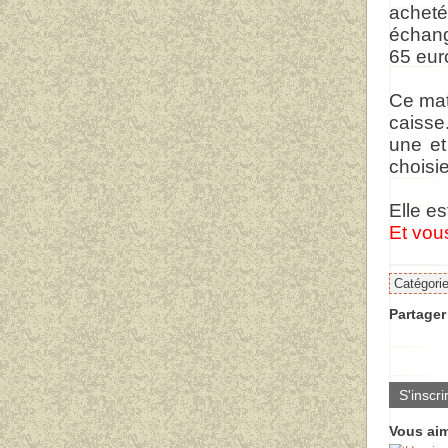
acheté
échang
65 eur
Ce mati
caisse
une et
choisie
Elle es
Et vou
Catégori
Partager 
S'inscri
Vous aim