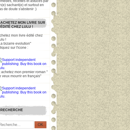
emèdes, recettes et astuces par
n(e) sachant(e) et surtout en
as de doute s'abstenir :)
ACHETEZ MON LIVRE SUR
ÉDITÉ CHEZ LULU !
chetez mon livre édité chez
ulu !
La bizarre evolution"
liquez sur l'icone :
t achetez mon premier roman "
e veux mourrir en français"
RECHERCHE