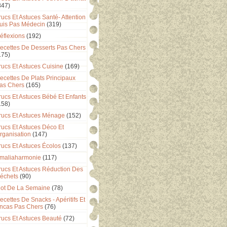
347)
rucs Et Astuces Santé- Attention
uis Pas Médecin
(319)
éflexions
(192)
ecettes De Desserts Pas Chers
175)
rucs Et Astuces Cuisine
(169)
ecettes De Plats Principaux
as Chers
(165)
rucs Et Astuces Bébé Et Enfants
158)
rucs Et Astuces Ménage
(152)
rucs Et Astuces Déco Et
rganisation
(147)
rucs Et Astuces Écolos
(137)
maliaharmonie
(117)
rucs Et Astuces Réduction Des
échets
(90)
ot De La Semaine
(78)
ecettes De Snacks - Apéritifs Et
ncas Pas Chers
(76)
rucs Et Astuces Beauté
(72)