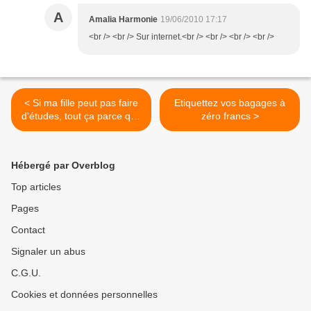
A
Amalia Harmonie
19/06/2010 17:17
<br /> <br /> Sur internet.<br /> <br /> <br /> <br />
< Si ma fille peut pas faire
Etiquettez vos bagages à
d'études, tout ça parce que
zéro francs >
je suis allée voir des
dauphins chaque année à
Cuba,
Hébergé par Overblog
Top articles
Pages
Contact
Signaler un abus
C.G.U.
Cookies et données personnelles