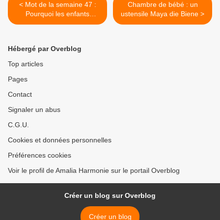
< Mot de la semaine 47 :
Chambre de bébé : un
Pourquoi les enfants
ustensile Maya die Biene >
trouvent-ils toujours la
cantine dégueulasse ?
Hébergé par Overblog
Top articles
Pages
Contact
Signaler un abus
C.G.U.
Cookies et données personnelles
Préférences cookies
Voir le profil de Amalia Harmonie sur le portail Overblog
Créer un blog sur Overblog
Créer un blog