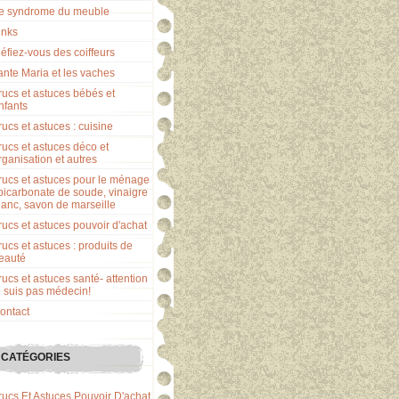
e syndrome du meuble
inks
éfiez-vous des coiffeurs
ante Maria et les vaches
rucs et astuces bébés et
nfants
rucs et astuces : cuisine
rucs et astuces déco et
rganisation et autres
rucs et astuces pour le ménage
 bicarbonate de soude, vinaigre
lanc, savon de marseille
rucs et astuces pouvoir d'achat
rucs et astuces : produits de
eauté
rucs et astuces santé- attention
e suis pas médecin!
ontact
CATÉGORIES
rucs Et Astuces Pouvoir D'achat