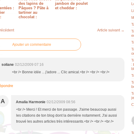
des lapins de
jambon de poulet
L
entées :
Pâques ? Pâte à
et cheddar :
L
ier
tartiner au
:
chocolat :
M
T
précédent
Article suivant →
T
e
T
Ajouter un commentaire
T
o
T
soliane
02/12/2009 07:16
:
b
<br /> Bonne idée ... j'adore ... Clic amical.<br /> <br /> <br />
T
T
épondre
b
T
j
A
Amalia Harmonie
02/12/2009 08:56
C
<br /> Merci ! Et merci de ton passage. J'aime beaucoup aussi
les citations de ton blog dont la dernière notamment. J'ai aussi
trouvé les autres articles très intéressants.<br /> <br /> <br />
T