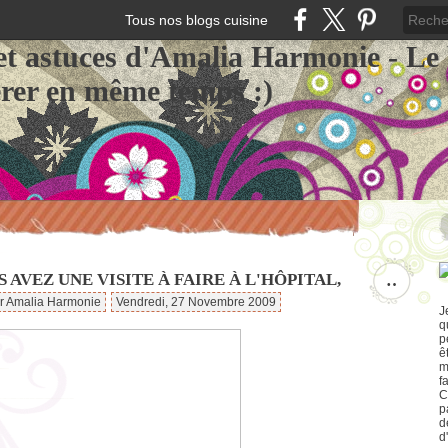
Tous nos blogs cuisine
et astuces d'Amalia Harmonie - Le
érer en même temps :)
S AVEZ UNE VISITE À FAIRE À L'HÔPITAL,
…
ar Amalia Harmonie
Vendredi, 27 Novembre 2009
J
q
p
ê
m
f
C
p
d
d