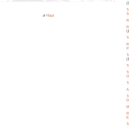
(
T
S
Haut
R
R
(
T
R
P
T
(
T
T
O
T
A
T
D
M
R
E
T