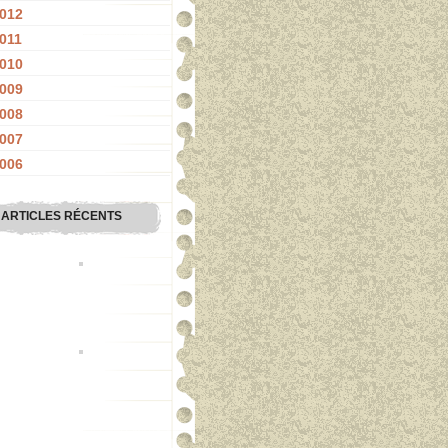
012
011
010
009
008
007
006
ARTICLES RÉCENTS