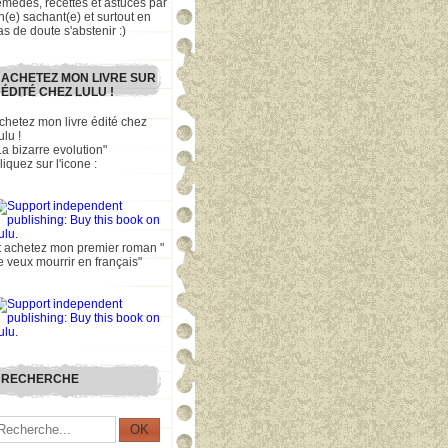
emèdes, recettes et astuces par
n(e) sachant(e) et surtout en
as de doute s'abstenir :)
ACHETEZ MON LIVRE SUR
ÉDITÉ CHEZ LULU !
chetez mon livre édité chez
ulu !
La bizarre evolution"
liquez sur l'icone :
t achetez mon premier roman "
e veux mourrir en français"
RECHERCHE