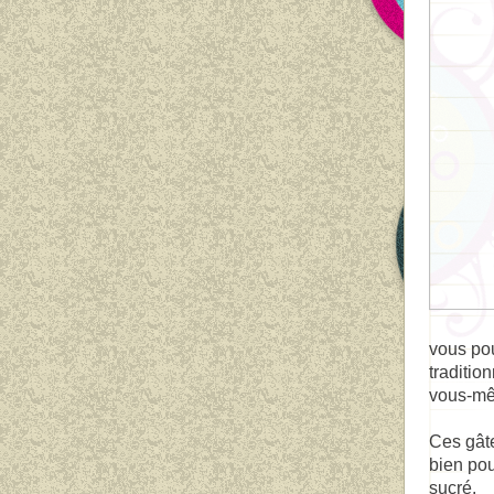
vous po
traditio
vous-mê
Ces gâte
bien pou
sucré.