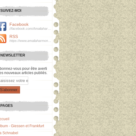
SUIVEZ-MOI
Facebook
//facebook.com/Amaliaharmonie
RSS
https://www.amaliaharmonie.fr/rss
NEWSLETTER
bonnez-vous pour être averti
es nouveaux articles publiés.
mail
PAGES
ccueil
lbum - Giessen et Frankfurt
a Schnabel