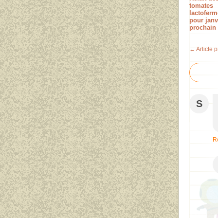
tomates
lactoferm
pour janv
prochain 
← Article 
S
R