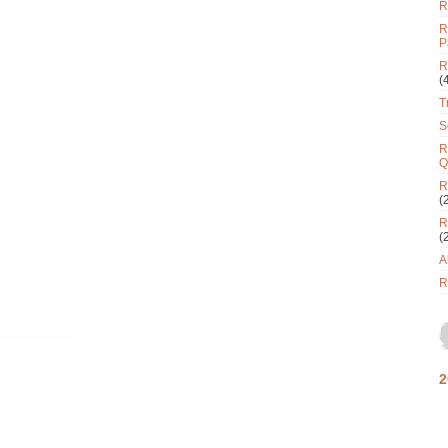
R
R
P
R
(
T
S
R
Q
R
(
R
(
A
R
2