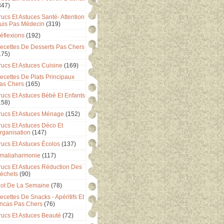
347)
rucs Et Astuces Santé- Attention
uis Pas Médecin
(319)
éflexions
(192)
ecettes De Desserts Pas Chers
175)
rucs Et Astuces Cuisine
(169)
ecettes De Plats Principaux
as Chers
(165)
rucs Et Astuces Bébé Et Enfants
158)
rucs Et Astuces Ménage
(152)
rucs Et Astuces Déco Et
rganisation
(147)
rucs Et Astuces Écolos
(137)
maliaharmonie
(117)
rucs Et Astuces Réduction Des
échets
(90)
ot De La Semaine
(78)
ecettes De Snacks - Apéritifs Et
ncas Pas Chers
(76)
rucs Et Astuces Beauté
(72)