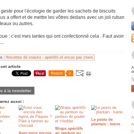
 geste pour l'écologie de garder les sachets de biscuits
us a offert et de mettre les vôtres dedans avec un joli ruban
deaux ou autres.
oue : c'est mes tantes qui ont confectionné cela . Faut avoir
...
es :
#recettes de snacks - apéritifs et encas pas chers
cet article
A
d
Repost
0
E
re à la newsletter
erez aussi :
A
Le pesto de
plantain : tuerie
A
Wraps apéritifs
L
s
Avez-vous encore
au jambon ou