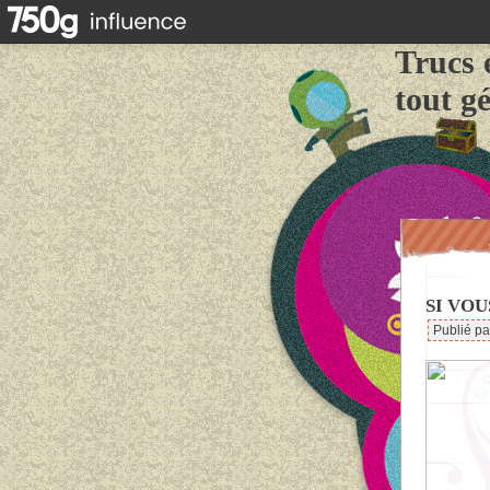
Trucs 
tout g
SI VOU
Publié p