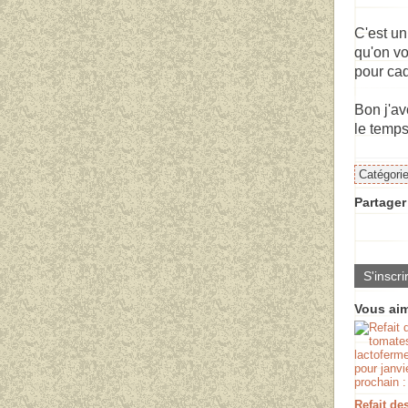
C'est un
qu'on vo
pour ca
Bon j'av
le temps
Catégori
Partager 
S'inscri
Vous aim
Refait de