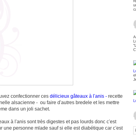
r
u
c
A
L
"
C
e
J
uvez confectionner ces
délicieux gâteaux à l'anis -
recette
nnelle alsacienne - ou faire d'autres bredele et les mettre
me dans un joli sachet.
aux à l'anis sont très digestes et pas lourds donc c'est
r une personne mlade sauf si elle est diabétique car c'est