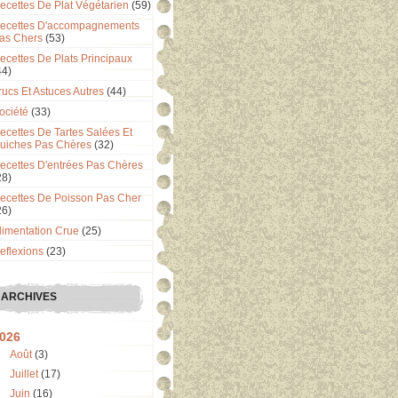
ecettes De Plat Végétarien
(59)
ecettes D'accompagnements
as Chers
(53)
ecettes De Plats Principaux
44)
rucs Et Astuces Autres
(44)
ociété
(33)
ecettes De Tartes Salées Et
uiches Pas Chères
(32)
ecettes D'entrées Pas Chères
28)
ecettes De Poisson Pas Cher
26)
limentation Crue
(25)
eflexions
(23)
ARCHIVES
026
Août
(3)
Juillet
(17)
Juin
(16)