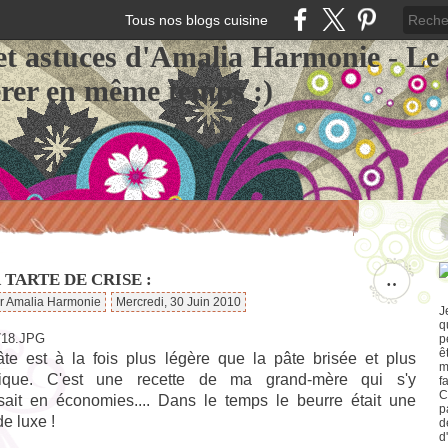
Tous nos blogs cuisine
et astuces d'Amalia Harmonie - Le
érer en même temps :)
 TARTE DE CRISE :
…
ar Amalia Harmonie
Mercredi, 30 Juin 2010
J
q
p
ê
âte est à la fois plus légère que la pâte brisée et plus
m
ique. C'est une recette de ma grand-mère qui s'y
f
C
sait en économies.... Dans le temps le beurre était une
p
e luxe !
d
d