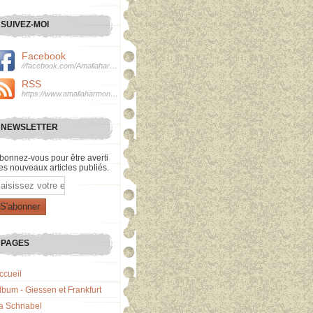
SUIVEZ-MOI
Facebook
//facebook.com/Amaliaharmonie
RSS
https://www.amaliaharmonie.fr/rss
NEWSLETTER
bonnez-vous pour être averti
es nouveaux articles publiés.
mail
PAGES
ccueil
lbum - Giessen et Frankfurt
a Schnabel