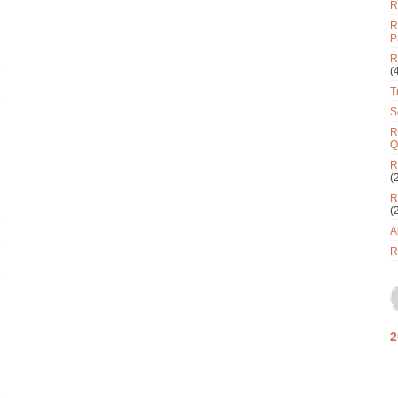
R
R
P
R
(
T
S
R
Q
R
(
R
(
A
R
2