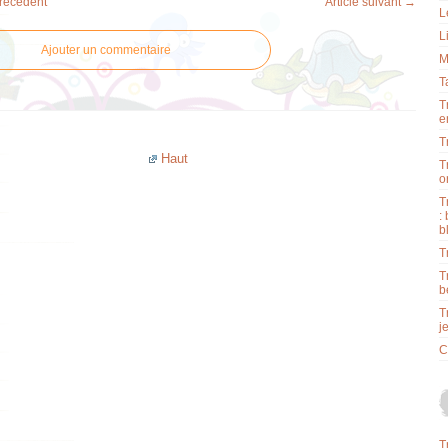
précédent
Article suivant →
L
L
Ajouter un commentaire
M
T
T
e
T
Haut
T
o
T
:
b
T
T
b
T
j
C
T