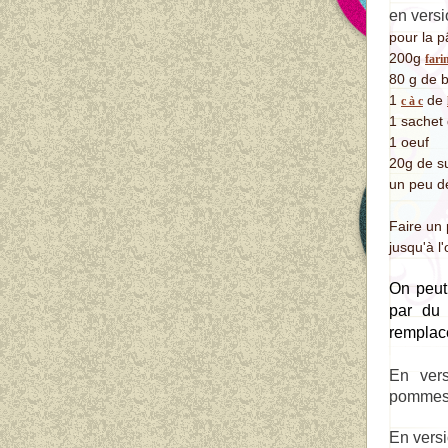
en versi
pour la p
200g
fari
80 g de 
1
de
c à c
1 sachet 
1 oeuf
20g de s
un peu de
Faire un 
jusqu'à l
On peut 
par du
remplace
En vers
pommes, 
En vers