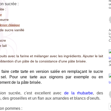
r
on sucrée :
u
c
âte :
ne
beurre
levure chimique
de sucre vanillé
A
L
"
ucre
C
 lait
puits avec la farine et mélanger avec les ingrédients. Ajouter le lait
'obtention d'un pâte de la consistance d'une pâte brisée.
e
J
faire cette tarte en version salée en remplaçant le sucre
 sel. Pour une tarte aux oignons par exemple ou en
ment de la pâte brisée.
ion sucrée, c'est excellent avec
de la rhubarbe
, des
des groseilles et un flan aux amandes et blancs d'oeufs.
ion pommes :