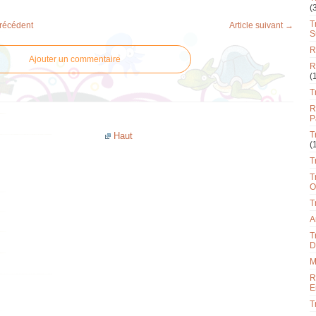
(
T
précédent
Article suivant →
S
R
Ajouter un commentaire
R
(
T
R
P
T
Haut
(
T
T
O
T
A
T
D
M
R
E
T