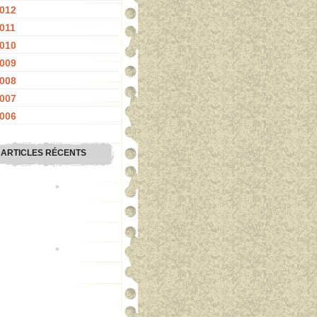
012
011
010
009
008
007
006
ARTICLES RÉCENTS