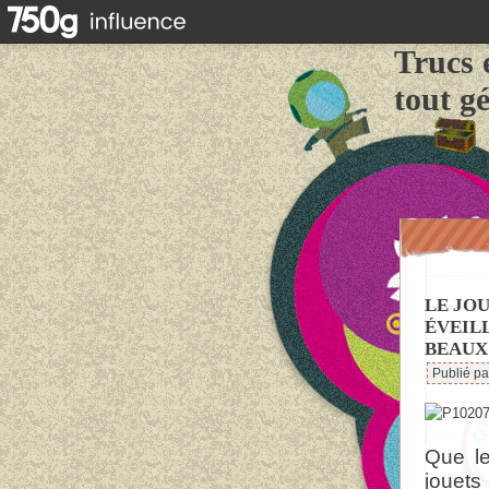
Trucs 
tout g
LE JOU
ÉVEIL
BEAUX 
Publié p
Que le
jouet