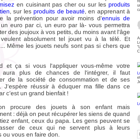
r
misez
en cuisinant pas cher ou sur les
produits
u
c
tien
, sur les
produits de beauté
, en apprenant à
de la prévention pour avoir moins d'
ennuis de
 un euro par ci, un euro par là- vous permettra
ter des joujoux à vos petits, du moins avant l'âge
 veulent absolument tel jouet vu à la télé. Et
A
L
... Même les jouets neufs sont pas si chers que
"
C
d et ça si vous l'appliquer vous-même votre
 aura plus de chances de l'intégrer, il faut
e
ter de la société de consommation et de ses
J
. J'espère réussir à éduquer ma fille dans ce
r c'est un grand bienfait !
on procure des jouets à son enfant mais
ement : déjà on peut récupérer les siens de quand
tiez enfant, ceux du papa. Les gens peuvent se
rasser de ceux qui ne servent plus à leurs
s ou vous en faire don.