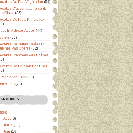
ecettes De Plat Végétarien
(59)
ecettes D'accompagnements
as Chers
(53)
ecettes De Plats Principaux
44)
rucs Et Astuces Autres
(44)
ociété
(33)
ecettes De Tartes Salées Et
uiches Pas Chères
(32)
ecettes D'entrées Pas Chères
28)
ecettes De Poisson Pas Cher
26)
limentation Crue
(25)
eflexions
(23)
ARCHIVES
026
Août
(3)
Juillet
(17)
Juin
(16)