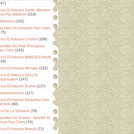
347)
rucs Et Astuces Santé- Attention
uis Pas Médecin
(319)
éflexions
(192)
ecettes De Desserts Pas Chers
175)
rucs Et Astuces Cuisine
(169)
ecettes De Plats Principaux
as Chers
(165)
rucs Et Astuces Bébé Et Enfants
158)
rucs Et Astuces Ménage
(152)
rucs Et Astuces Déco Et
rganisation
(147)
rucs Et Astuces Écolos
(137)
maliaharmonie
(117)
rucs Et Astuces Réduction Des
échets
(90)
ot De La Semaine
(78)
ecettes De Snacks - Apéritifs Et
ncas Pas Chers
(76)
rucs Et Astuces Beauté
(72)