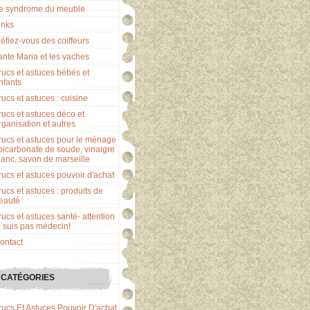
e syndrome du meuble
inks
éfiez-vous des coiffeurs
ante Maria et les vaches
rucs et astuces bébés et
nfants
rucs et astuces : cuisine
rucs et astuces déco et
rganisation et autres
rucs et astuces pour le ménage
 bicarbonate de soude, vinaigre
lanc, savon de marseille
rucs et astuces pouvoir d'achat
rucs et astuces : produits de
eauté
rucs et astuces santé- attention
e suis pas médecin!
ontact
CATÉGORIES
rucs Et Astuces Pouvoir D'achat