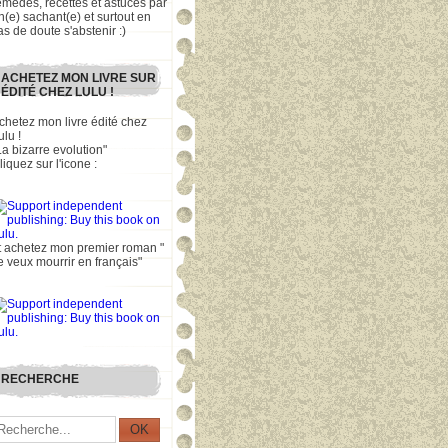
emèdes, recettes et astuces par
n(e) sachant(e) et surtout en
as de doute s'abstenir :)
ACHETEZ MON LIVRE SUR
ÉDITÉ CHEZ LULU !
chetez mon livre édité chez
ulu !
La bizarre evolution"
liquez sur l'icone :
t achetez mon premier roman "
e veux mourrir en français"
RECHERCHE