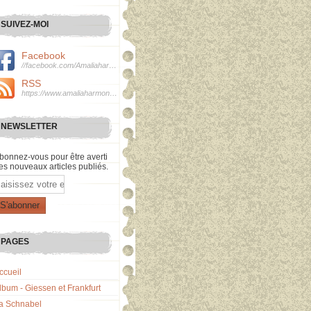
SUIVEZ-MOI
Facebook
//facebook.com/Amaliaharmonie
RSS
https://www.amaliaharmonie.fr/rss
NEWSLETTER
bonnez-vous pour être averti
es nouveaux articles publiés.
mail
PAGES
ccueil
lbum - Giessen et Frankfurt
a Schnabel