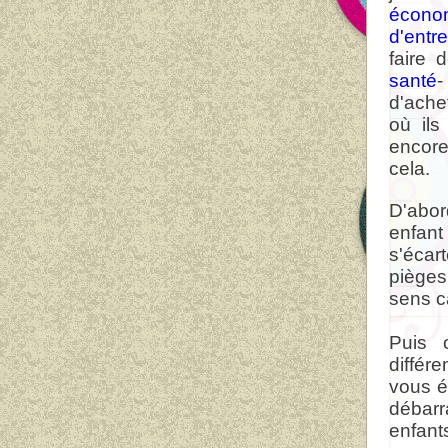
écono
d'entre
faire 
santé
-
d'ache
où ils
encore
cela.
D'abor
enfant
s'écar
pièges
sens ca
Puis 
différ
vous é
débar
enfant