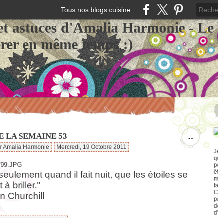
Tous nos blogs cuisine
et astuces d'Amalia Harmonie - Le
érer en même temps :)
E LA SEMAINE 53
…
ar Amalia Harmonie
Mercredi, 19 Octobre 2011
J
q
p
ê
seulement quand il fait nuit, que les étoiles se
m
 à briller."
f
C
n Churchill
p
d
d