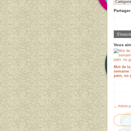
Catégori
Partager 
S'inscri
Vous aim
Mot de la
semaine 7
pain, no 
← Article 