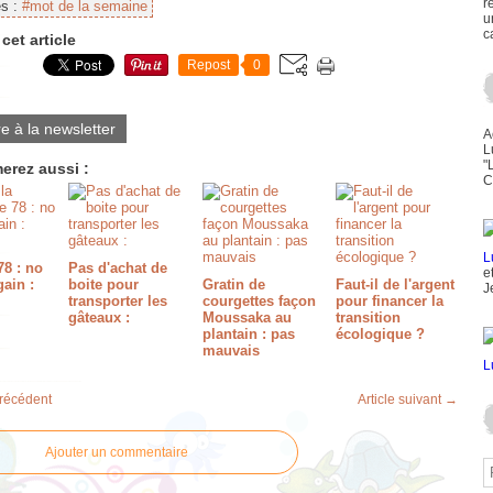
r
es :
#mot de la semaine
u
c
cet article
Repost
0
re à la newsletter
A
L
"
erez aussi :
C
8 : no
Pas d'achat de
e
gain :
boite pour
Gratin de
Faut-il de l'argent
J
transporter les
courgettes façon
pour financer la
gâteaux :
Moussaka au
transition
plantain : pas
écologique ?
mauvais
précédent
Article suivant →
Ajouter un commentaire