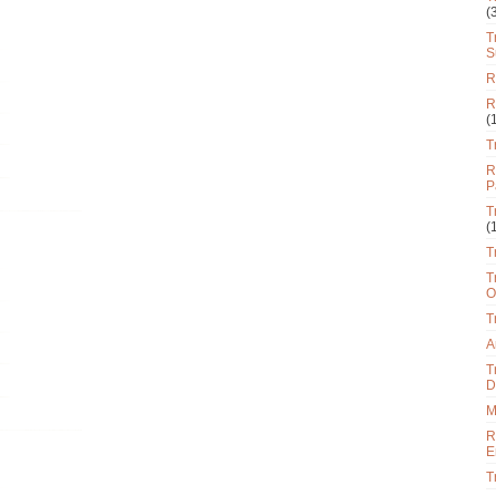
(
T
S
R
R
(
T
R
P
T
(
T
T
O
T
A
T
D
M
R
E
T