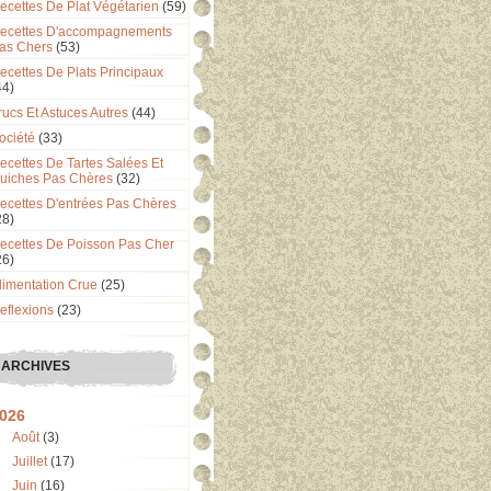
ecettes De Plat Végétarien
(59)
ecettes D'accompagnements
as Chers
(53)
ecettes De Plats Principaux
44)
rucs Et Astuces Autres
(44)
ociété
(33)
ecettes De Tartes Salées Et
uiches Pas Chères
(32)
ecettes D'entrées Pas Chères
28)
ecettes De Poisson Pas Cher
26)
limentation Crue
(25)
eflexions
(23)
ARCHIVES
026
Août
(3)
Juillet
(17)
Juin
(16)