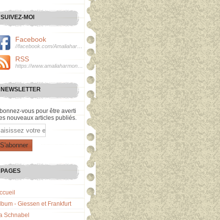
SUIVEZ-MOI
Facebook
//facebook.com/Amaliaharmonie
RSS
https://www.amaliaharmonie.fr/rss
NEWSLETTER
bonnez-vous pour être averti
es nouveaux articles publiés.
mail
PAGES
ccueil
lbum - Giessen et Frankfurt
a Schnabel