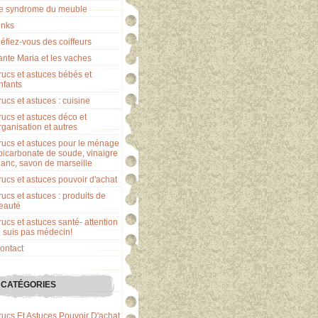
e syndrome du meuble
inks
éfiez-vous des coiffeurs
ante Maria et les vaches
rucs et astuces bébés et
nfants
rucs et astuces : cuisine
rucs et astuces déco et
rganisation et autres
rucs et astuces pour le ménage
 bicarbonate de soude, vinaigre
lanc, savon de marseille
rucs et astuces pouvoir d'achat
rucs et astuces : produits de
eauté
rucs et astuces santé- attention
e suis pas médecin!
ontact
CATÉGORIES
rucs Et Astuces Pouvoir D'achat