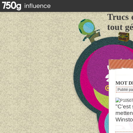
Trucs 
tout g
MOT D
Publié p
"C'est 
mettent
Winsto