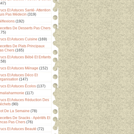
347)
rucs Et Astuces Santé- Attention
uis Pas Médecin
(319)
éflexions
(192)
ecettes De Desserts Pas Chers
175)
rucs Et Astuces Cuisine
(169)
ecettes De Plats Principaux
as Chers
(165)
rucs Et Astuces Bébé Et Enfants
158)
rucs Et Astuces Ménage
(152)
rucs Et Astuces Déco Et
rganisation
(147)
rucs Et Astuces Écolos
(137)
maliaharmonie
(117)
rucs Et Astuces Réduction Des
échets
(90)
ot De La Semaine
(78)
ecettes De Snacks - Apéritifs Et
ncas Pas Chers
(76)
rucs Et Astuces Beauté
(72)