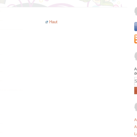
Haut
A
d
E
A
A
L