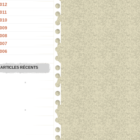
012
011
010
009
008
007
006
ARTICLES RÉCENTS