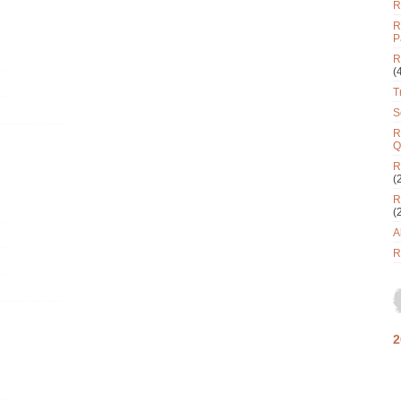
R
R
P
R
(
T
S
R
Q
R
(
R
(
A
R
2