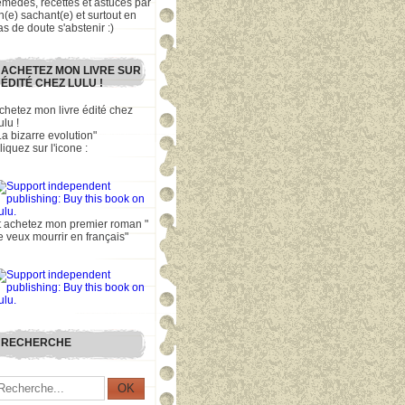
emèdes, recettes et astuces par
n(e) sachant(e) et surtout en
as de doute s'abstenir :)
ACHETEZ MON LIVRE SUR
ÉDITÉ CHEZ LULU !
chetez mon livre édité chez
ulu !
La bizarre evolution"
liquez sur l'icone :
t achetez mon premier roman "
e veux mourrir en français"
RECHERCHE