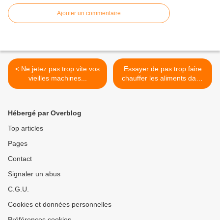
Ajouter un commentaire
< Ne jetez pas trop vite vos
Essayer de pas trop faire
vieilles machines...
chauffer les aliments dans
du plastique >
Hébergé par Overblog
Top articles
Pages
Contact
Signaler un abus
C.G.U.
Cookies et données personnelles
Préférences cookies