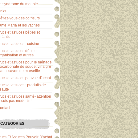
e syndrome du meuble
inks
éfiez-vous des coiffeurs
ante Maria et les vaches
rucs et astuces bébés et
nfants
rucs et astuces : cuisine
rucs et astuces déco et
rganisation et autres
rucs et astuces pour le ménage
 bicarbonate de soude, vinaigre
lanc, savon de marseille
rucs et astuces pouvoir d'achat
rucs et astuces : produits de
eauté
rucs et astuces santé- attention
e suis pas médecin!
ontact
CATÉGORIES
rucs Et Astuces Pouvoir D'achat