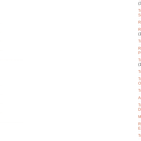
(
T
S
R
R
(
T
R
P
T
(
T
T
O
T
A
T
D
M
R
E
T