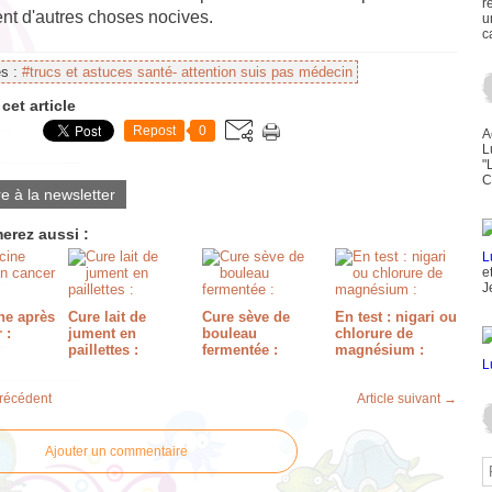
r
nt d'autres choses nocives.
u
c
es :
#trucs et astuces santé- attention suis pas médecin
cet article
Repost
0
A
L
"
C
re à la newsletter
erez aussi :
e
J
e après
Cure lait de
Cure sève de
En test : nigari ou
 :
jument en
bouleau
chlorure de
paillettes :
fermentée :
magnésium :
précédent
Article suivant →
Ajouter un commentaire