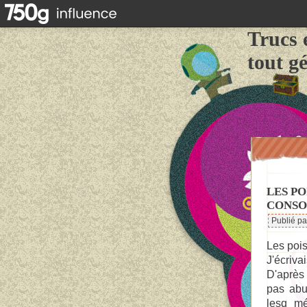
Trucs 
tout g
LES PO
CONS
Publié p
Les pois
J'écriva
D'après 
pas abu
lesq m