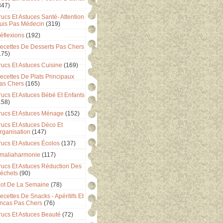
347)
rucs Et Astuces Santé- Attention
uis Pas Médecin
(319)
éflexions
(192)
ecettes De Desserts Pas Chers
175)
rucs Et Astuces Cuisine
(169)
ecettes De Plats Principaux
as Chers
(165)
rucs Et Astuces Bébé Et Enfants
158)
rucs Et Astuces Ménage
(152)
rucs Et Astuces Déco Et
rganisation
(147)
rucs Et Astuces Écolos
(137)
maliaharmonie
(117)
rucs Et Astuces Réduction Des
échets
(90)
ot De La Semaine
(78)
ecettes De Snacks - Apéritifs Et
ncas Pas Chers
(76)
rucs Et Astuces Beauté
(72)