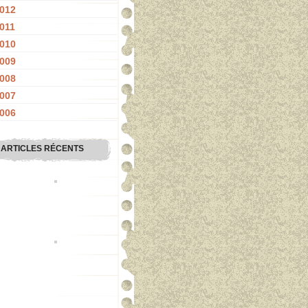
012
011
010
009
008
007
006
ARTICLES RÉCENTS