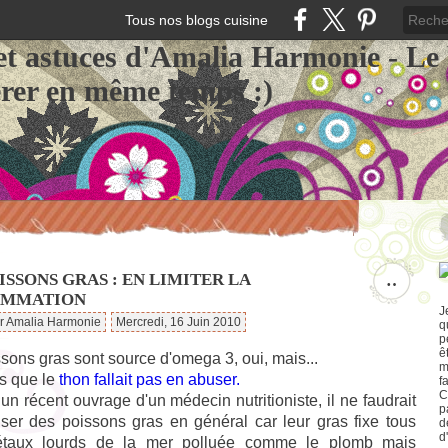
Tous nos blogs cuisine
et astuces d'Amalia Harmonie - Le
érer en même temps :)
ISSONS GRAS : EN LIMITER LA
…
OMMATION
J
ar Amalia Harmonie
Mercredi, 16 Juin 2010
q
p
ê
sons gras sont source d'omega 3, oui, mais...
m
is que le
thon fallait pas en abuser.
f
C
un récent ouvrage d'un médecin nutritioniste, il ne faudrait
p
ser des poissons gras en général car leur gras fixe tous
d
d
étaux lourds de la mer polluée comme le plomb mais