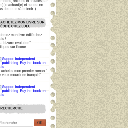
emèdes, recettes et astuces par
n(e) sachant(e) et surtout en
as de doute s'abstenir :)
ACHETEZ MON LIVRE SUR
ÉDITÉ CHEZ LULU !
chetez mon livre édité chez
ulu !
La bizarre evolution"
liquez sur l'icone :
t achetez mon premier roman "
e veux mourrir en français"
RECHERCHE