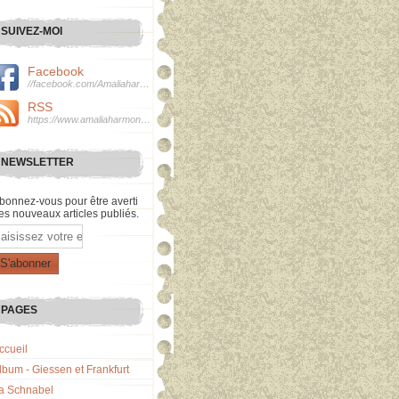
SUIVEZ-MOI
Facebook
//facebook.com/Amaliaharmonie
RSS
https://www.amaliaharmonie.fr/rss
NEWSLETTER
bonnez-vous pour être averti
es nouveaux articles publiés.
mail
PAGES
ccueil
lbum - Giessen et Frankfurt
a Schnabel