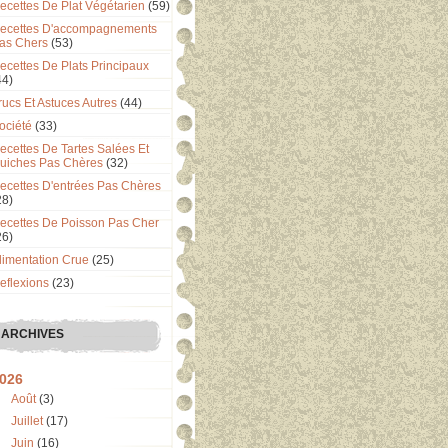
ecettes De Plat Végétarien
(59)
ecettes D'accompagnements
as Chers
(53)
ecettes De Plats Principaux
44)
rucs Et Astuces Autres
(44)
ociété
(33)
ecettes De Tartes Salées Et
uiches Pas Chères
(32)
ecettes D'entrées Pas Chères
28)
ecettes De Poisson Pas Cher
26)
limentation Crue
(25)
eflexions
(23)
ARCHIVES
026
Août
(3)
Juillet
(17)
Juin
(16)