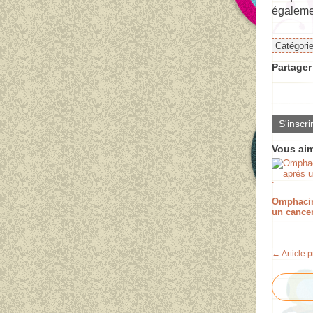
égaleme
Catégori
Partager 
S'inscri
Vous aim
Omphacin
un cancer
← Article 