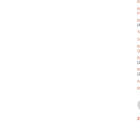
R
R
P
R
(
T
S
R
Q
R
(
R
(
A
R
2