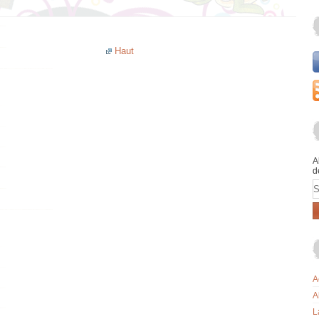
Haut
A
d
E
A
A
L