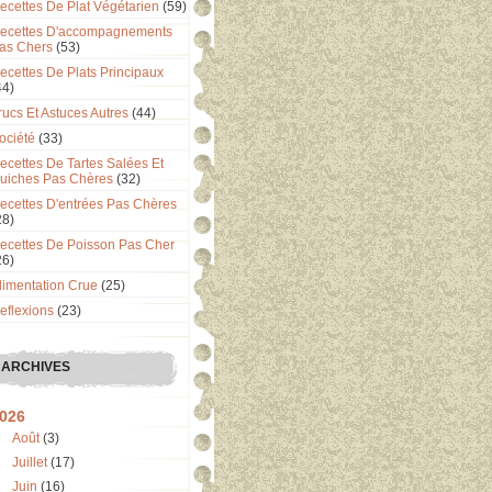
ecettes De Plat Végétarien
(59)
ecettes D'accompagnements
as Chers
(53)
ecettes De Plats Principaux
44)
rucs Et Astuces Autres
(44)
ociété
(33)
ecettes De Tartes Salées Et
uiches Pas Chères
(32)
ecettes D'entrées Pas Chères
28)
ecettes De Poisson Pas Cher
26)
limentation Crue
(25)
eflexions
(23)
ARCHIVES
026
Août
(3)
Juillet
(17)
Juin
(16)