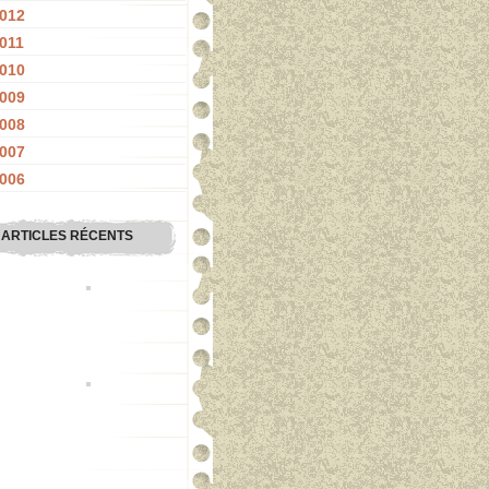
012
011
010
009
008
007
006
ARTICLES RÉCENTS