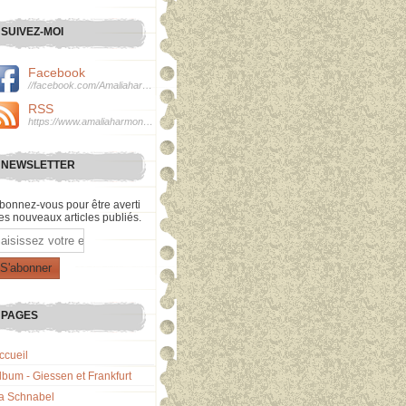
SUIVEZ-MOI
Facebook
//facebook.com/Amaliaharmonie
RSS
https://www.amaliaharmonie.fr/rss
NEWSLETTER
bonnez-vous pour être averti
es nouveaux articles publiés.
mail
PAGES
ccueil
lbum - Giessen et Frankfurt
a Schnabel