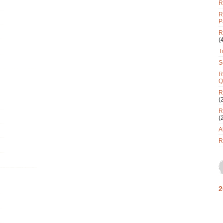
R
R
P
R
(
T
S
R
Q
R
(
R
(
A
R
2