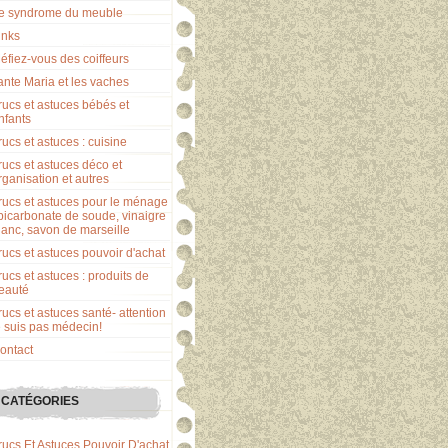
e syndrome du meuble
inks
éfiez-vous des coiffeurs
ante Maria et les vaches
rucs et astuces bébés et
nfants
rucs et astuces : cuisine
rucs et astuces déco et
rganisation et autres
rucs et astuces pour le ménage
 bicarbonate de soude, vinaigre
lanc, savon de marseille
rucs et astuces pouvoir d'achat
rucs et astuces : produits de
eauté
rucs et astuces santé- attention
e suis pas médecin!
ontact
CATÉGORIES
rucs Et Astuces Pouvoir D'achat