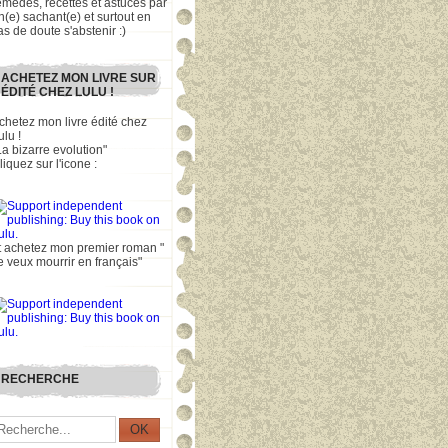
emèdes, recettes et astuces par
n(e) sachant(e) et surtout en
as de doute s'abstenir :)
ACHETEZ MON LIVRE SUR
ÉDITÉ CHEZ LULU !
chetez mon livre édité chez
ulu !
La bizarre evolution"
liquez sur l'icone :
t achetez mon premier roman "
e veux mourrir en français"
RECHERCHE