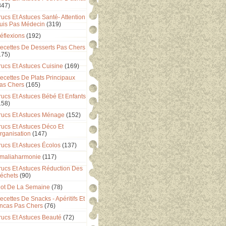
347)
rucs Et Astuces Santé- Attention
uis Pas Médecin
(319)
éflexions
(192)
ecettes De Desserts Pas Chers
175)
rucs Et Astuces Cuisine
(169)
ecettes De Plats Principaux
as Chers
(165)
rucs Et Astuces Bébé Et Enfants
158)
rucs Et Astuces Ménage
(152)
rucs Et Astuces Déco Et
rganisation
(147)
rucs Et Astuces Écolos
(137)
maliaharmonie
(117)
rucs Et Astuces Réduction Des
échets
(90)
ot De La Semaine
(78)
ecettes De Snacks - Apéritifs Et
ncas Pas Chers
(76)
rucs Et Astuces Beauté
(72)