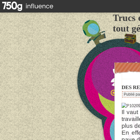
Trucs 
tout g
DES RE
Publié p
Il vau
travai
plus d
En eff
paye d