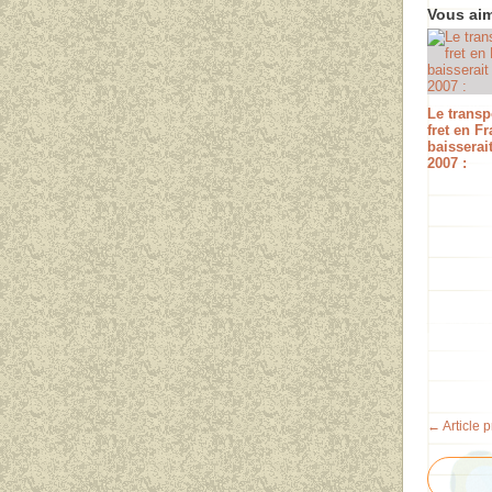
Vous aim
Le transp
fret en F
baisserai
2007 :
← Article 