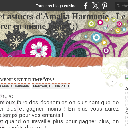
Tous nos blogs cuisine
et astuces d'Amalia Harmonie - Le
érer en même temps :)
VENUS NET D'IMPÔTS !
…
ar Amalia Harmonie
Mercredi, 16 Juin 2010
J
q
p
ê
t mieux faire des économies en cuisinant que de
m
ller plus et gagner moins ! En plus vous aurez
f
C
e temps pour vos enfants !
p
et quand on travaille plus pour gagner plus, on
d
d
es impôts dessus !