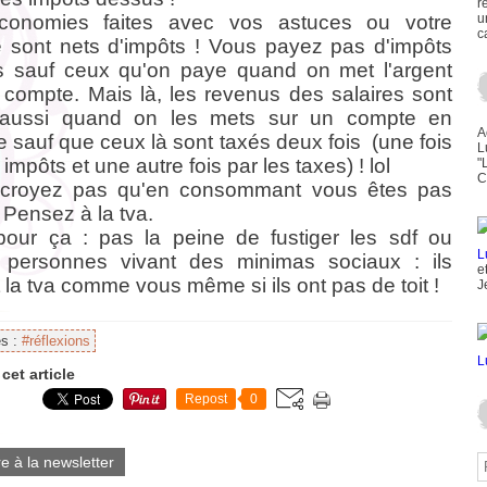
r
conomies faites avec vos astuces ou votre
u
c
e sont nets d'impôts ! Vous payez pas d'impôts
 sauf ceux qu'on paye quand on met l'argent
 compte. Mais là, les revenus des salaires sont
 aussi quand on les mets sur un compte en
A
 sauf que ceux là sont taxés deux fois (une fois
L
 impôts et une autre fois par les taxes) ! lol
"
C
 croyez pas qu'en consommant vous êtes pas
 Pensez à la tva.
pour ça : pas la peine de fustiger les sdf ou
 personnes vivant des minimas sociaux : ils
e
 la tva comme vous même si ils ont pas de toit !
J
es :
#réflexions
cet article
Repost
0
re à la newsletter