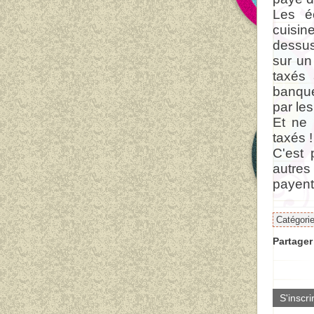
Les é
cuisin
dessus
sur un
taxés
banque
par les
Et ne
taxés !
C'est 
autres
payent
Catégori
Partager 
S'inscri