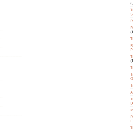
(
T
S
R
R
(
T
R
P
T
(
T
T
O
T
A
T
D
M
R
E
T