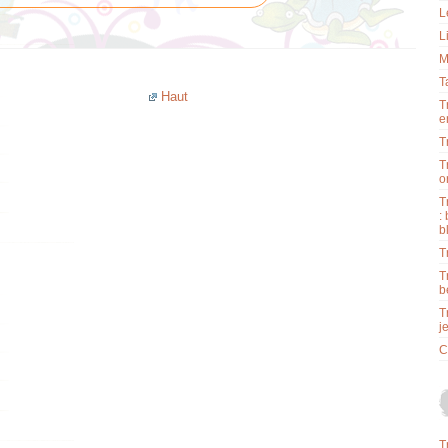
L
L
M
T
Haut
T
e
T
T
o
T
:
b
T
T
b
T
j
C
T