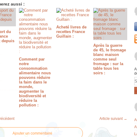
erez aussi :
Acheté livres de
ort du
recettes France
rance
Guillain :
t depuis
Après la guerre
de 45, le fromage
blanc maison
Comment par
comme seul
notre
fromage : sur la
consommation
table tous les
A
alimentaire nous
soirs :
d
pouvons réduire
E
la faim dans le
monde,
augmenter la
biodiversité et
réduire la
pollution :
précédent
Article suivant →
A
A
Ajouter un commentaire
L