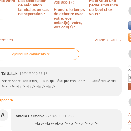
ec votre
Les association
Faite vous une
de médiation
petite ambiance
familiales en cas
Prendre le temps
de Noël chez
de séparation :
de débattre avec
vous :
votre, vos
enfant(s), votre,
vos ado(s) :
précédent
Article suivant →
Ajouter un commentaire
A
d
Tai Sabaki
19/04/2010 23:13
E
<br /> <br /> Non mais je crois qu'il état professionnel de santé.<br /> <br
/> <br /> <br /> <br /> <br /> <br />
épondre
A
A
Amalia Harmonie
22/04/2010 16:58
A
<br /> <br /> ok<br /> <br /> <br /> <br />
L