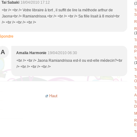
Tai Sabaki
18/04/2010 17:12
(
<br /> <br /> Votre libraire à tort , il suffit de lire la méthode arthur de
T
S
Jaona<br /> Ramiandrisoa.<br /> <br /> <br /> Sa fille lisait à 8 mois!<br
R
/> <br /> <br /> <br />
R
(
épondre
T
R
A
P
Amalia Harmonie
19/04/2010 06:30
T
<br /> <br /> Jaona Ramiandrisoa est-il ou est-elle médecin?<br
(
/> <br /> <br /> <br />
T
T
O
T
A
Haut
T
D
M
R
E
T