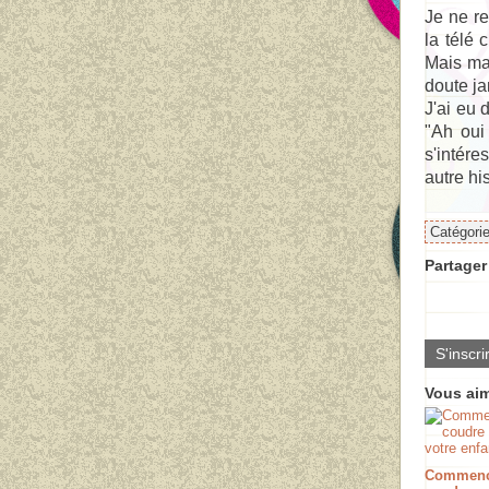
Je ne re
la télé 
Mais ma
doute ja
J'ai eu 
"Ah oui 
s'intére
autre his
Catégori
Partager 
S'inscri
Vous aim
Commenc