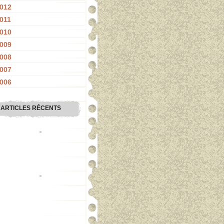
012
011
010
009
008
007
006
ARTICLES RÉCENTS