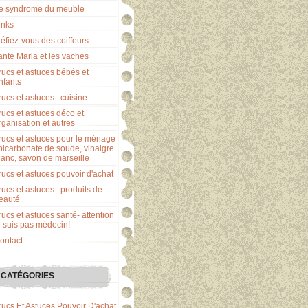
e syndrome du meuble
inks
éfiez-vous des coiffeurs
ante Maria et les vaches
rucs et astuces bébés et
nfants
rucs et astuces : cuisine
rucs et astuces déco et
rganisation et autres
rucs et astuces pour le ménage
 bicarbonate de soude, vinaigre
lanc, savon de marseille
rucs et astuces pouvoir d'achat
rucs et astuces : produits de
eauté
rucs et astuces santé- attention
e suis pas médecin!
ontact
CATÉGORIES
rucs Et Astuces Pouvoir D'achat