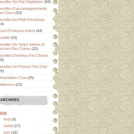
ecettes De Plat Végétarien
(59)
ecettes D'accompagnements
as Chers
(53)
ecettes De Plats Principaux
44)
rucs Et Astuces Autres
(44)
ociété
(33)
ecettes De Tartes Salées Et
uiches Pas Chères
(32)
ecettes D'entrées Pas Chères
28)
ecettes De Poisson Pas Cher
26)
limentation Crue
(25)
eflexions
(23)
ARCHIVES
026
Août
(4)
Juillet
(17)
Juin
(16)