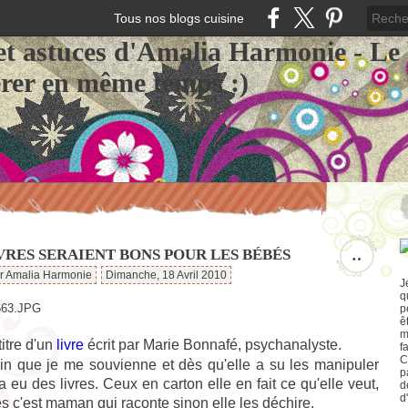
Tous nos blogs cuisine
et astuces d'Amalia Harmonie - Le
érer en même temps :)
VRES SERAIENT BONS POUR LES BÉBÉS
…
ar Amalia Harmonie
Dimanche, 18 Avril 2010
J
q
p
ê
m
titre d'un
livre
écrit par Marie Bonnafé, psychanalyste.
f
C
oin que je me souvienne et dès qu'elle a su les manipuler
p
 a eu des livres. Ceux en carton elle en fait ce qu'elle veut,
d
d
es c'est maman qui raconte sinon elle les déchire.