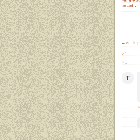
coudre av
enfant :
← Article 
T
R