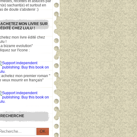
emèdes, recettes et astuces par
n(e) sachant(e) et surtout en
as de doute s'abstenir :)
ACHETEZ MON LIVRE SUR
ÉDITÉ CHEZ LULU !
chetez mon livre édité chez
ulu !
La bizarre evolution"
liquez sur l'icone :
t achetez mon premier roman "
e veux mourrir en français"
RECHERCHE