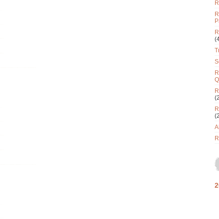
R
R
P
R
(
T
S
R
Q
R
(
R
(
A
R
2