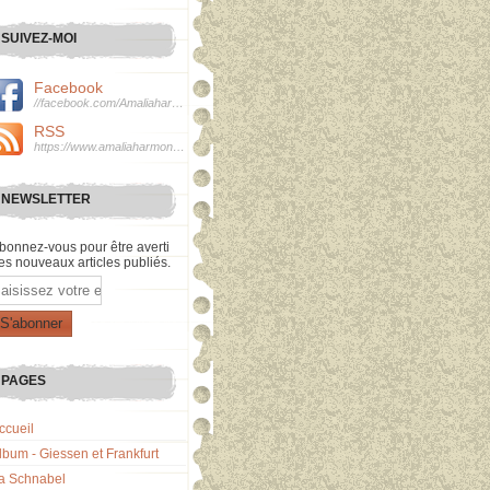
SUIVEZ-MOI
Facebook
//facebook.com/Amaliaharmonie
RSS
https://www.amaliaharmonie.fr/rss
NEWSLETTER
bonnez-vous pour être averti
es nouveaux articles publiés.
mail
PAGES
ccueil
lbum - Giessen et Frankfurt
a Schnabel