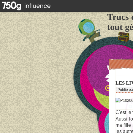
Trucs 
tout g
LES LI
Publié p
C'est le 
Aussi l
ma fille
les autr