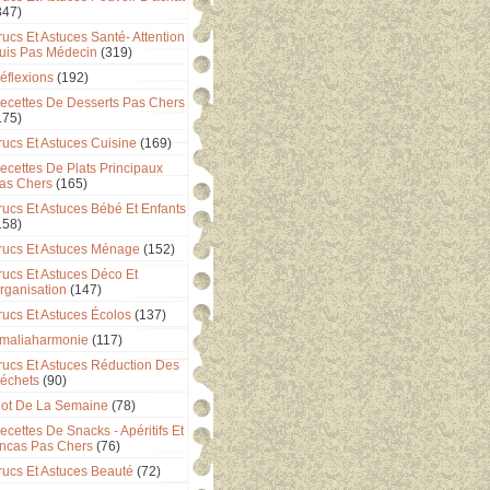
347)
rucs Et Astuces Santé- Attention
uis Pas Médecin
(319)
éflexions
(192)
ecettes De Desserts Pas Chers
175)
rucs Et Astuces Cuisine
(169)
ecettes De Plats Principaux
as Chers
(165)
rucs Et Astuces Bébé Et Enfants
158)
rucs Et Astuces Ménage
(152)
rucs Et Astuces Déco Et
rganisation
(147)
rucs Et Astuces Écolos
(137)
maliaharmonie
(117)
rucs Et Astuces Réduction Des
échets
(90)
ot De La Semaine
(78)
ecettes De Snacks - Apéritifs Et
ncas Pas Chers
(76)
rucs Et Astuces Beauté
(72)