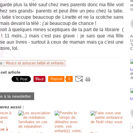
r
garde plus la télé sauf chez mes parents donc ma fille voit
u
c
chez ses grands- parents et peut être un peu chez la tatie.
 tatie s'occupe beaucoup de Linette et ne la scotche sans
mais devant la télé : j'ai beaucoup de chance !
droit à quelques mines sceptiques de la part de la libraire (
! 11 mois...) mais c'est pas grave : je sais que ma fille
A
L
sse aux livres - surtout à ceux de maman mais ça c'est une
"
toire, lol.
C
es :
#trucs et astuces bébé et enfants
cet article
e
J
Repost
0
re à la newsletter
erez aussi :
er à