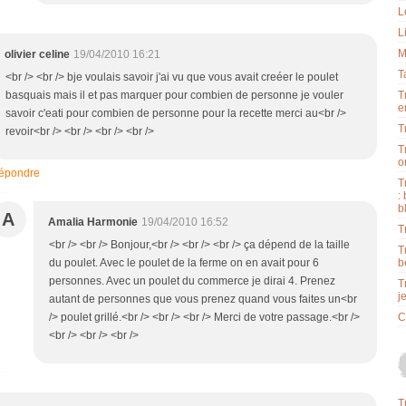
L
L
M
olivier celine
19/04/2010 16:21
T
<br /> <br /> bje voulais savoir j'ai vu que vous avait creéer le poulet
basquais mais il et pas marquer pour combien de personne je vouler
T
e
savoir c'eati pour combien de personne pour la recette merci au<br />
T
revoir<br /> <br /> <br /> <br />
T
o
épondre
T
:
b
A
Amalia Harmonie
19/04/2010 16:52
T
<br /> <br /> Bonjour,<br /> <br /> <br /> ça dépend de la taille
T
du poulet. Avec le poulet de la ferme on en avait pour 6
b
personnes. Avec un poulet du commerce je dirai 4. Prenez
T
j
autant de personnes que vous prenez quand vous faites un<br
/> poulet grillé.<br /> <br /> <br /> Merci de votre passage.<br />
C
<br /> <br /> <br />
T