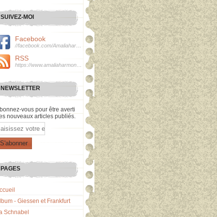
SUIVEZ-MOI
Facebook
//facebook.com/Amaliaharmonie
RSS
https://www.amaliaharmonie.fr/rss
NEWSLETTER
bonnez-vous pour être averti
es nouveaux articles publiés.
mail
PAGES
ccueil
lbum - Giessen et Frankfurt
a Schnabel