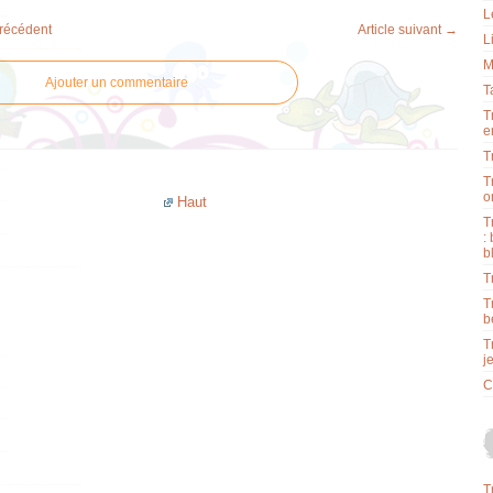
L
précédent
Article suivant →
L
M
Ajouter un commentaire
T
T
e
T
T
o
Haut
T
:
b
T
T
b
T
j
C
T