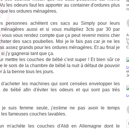
r
Vu les odeurs faut les apporter au container d'ordures plus
u
c
 que les ordures ménagères.
es personnes achètent ces sacs au Simply pour leurs
 ménagères aussi et si vous multipliez 3cts par 30 par
 vous vous rendez compte que ça peut revenir moins cher
A
L
heter des sacs poubelles. Moi je le fais pas car je ne les
"
as assez grands pour les ordures ménagères. Et au final je
C
 si j'y gagnerai tant que ça.
r mettre les couches de bébé c'est super ! Et bien sûr ce
je le sors de la chambre de bébé la nuit à défaut de pouvoir
er à la benne tous les jours.
e
J
e d'acheter les machines qui sont censées envelopper les
 de bébé afin d'éviter les odeurs et qui sont pas très
e suis femme seule, j'estime ne pas avoir le temps
er les fameuses couches lavables.
un m'achète les couches d'Aldi en Allemagne dont le