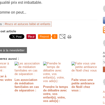
qualité prix est imbattable.
comme on peut...
es :
#trucs et astuces bébé et enfants
cet article
Repost
0
re à la newsletter
A
d
erez aussi :
E
er à
ec votre
Les association
Faite vous une
de médiation
petite ambiance
familiales en cas
Prendre le temps
de Noël chez
de séparation :
de débattre avec
vous :
A
votre, vos
enfant(s), votre,
A
vos ado(s) :
L