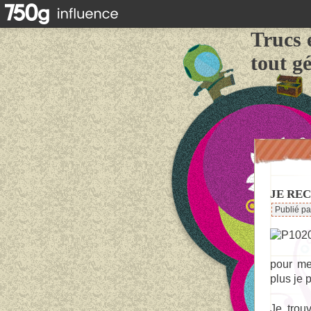
Trucs 
tout g
JE RE
Publié p
pour me
plus je 
Je trou