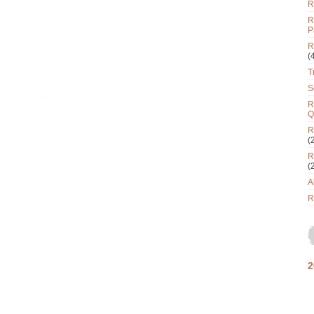
R
R
P
R
(
T
S
R
Q
R
(
R
(
A
R
2