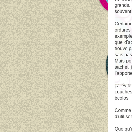
grands. 
souvent
Certain
ordures
exemple
que d'ac
trouve p
sais pas
Mais pou
sachet, 
l'apport
ça évit
couches
écolos.
Comme j
d'utilis
Quelqu'