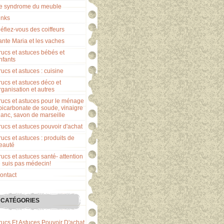
e syndrome du meuble
inks
éfiez-vous des coiffeurs
ante Maria et les vaches
rucs et astuces bébés et
nfants
rucs et astuces : cuisine
rucs et astuces déco et
rganisation et autres
rucs et astuces pour le ménage
 bicarbonate de soude, vinaigre
lanc, savon de marseille
rucs et astuces pouvoir d'achat
rucs et astuces : produits de
eauté
rucs et astuces santé- attention
e suis pas médecin!
ontact
CATÉGORIES
rucs Et Astuces Pouvoir D'achat