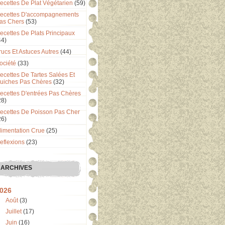
ecettes De Plat Végétarien
(59)
ecettes D'accompagnements
as Chers
(53)
ecettes De Plats Principaux
44)
rucs Et Astuces Autres
(44)
ociété
(33)
ecettes De Tartes Salées Et
uiches Pas Chères
(32)
ecettes D'entrées Pas Chères
28)
ecettes De Poisson Pas Cher
26)
limentation Crue
(25)
eflexions
(23)
ARCHIVES
026
Août
(3)
Juillet
(17)
Juin
(16)