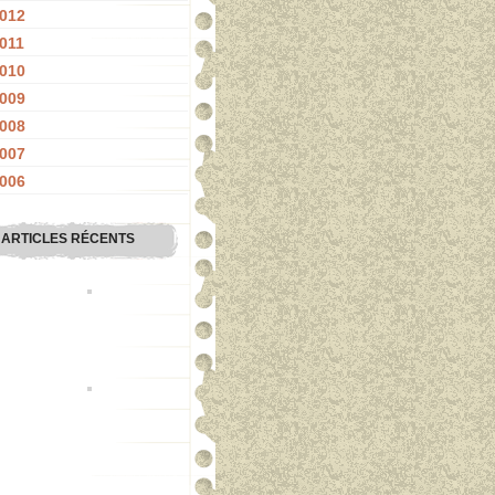
012
011
010
009
008
007
006
ARTICLES RÉCENTS