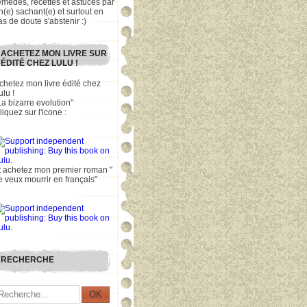
emèdes, recettes et astuces par
n(e) sachant(e) et surtout en
as de doute s'abstenir :)
ACHETEZ MON LIVRE SUR
ÉDITÉ CHEZ LULU !
chetez mon livre édité chez
ulu !
La bizarre evolution"
liquez sur l'icone :
t achetez mon premier roman "
e veux mourrir en français"
RECHERCHE