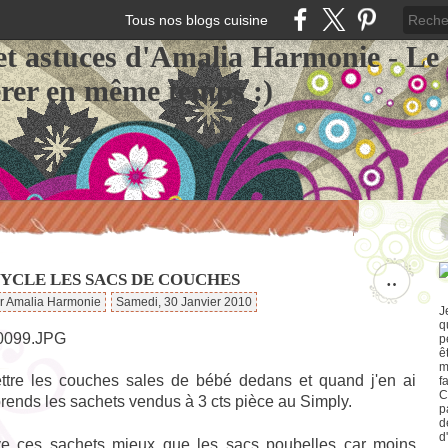
Tous nos blogs cuisine
et astuces d'Amalia Harmonie - Le
érer en même temps :)
CYCLE LES SACS DE COUCHES
…
ar Amalia Harmonie
Samedi, 30 Janvier 2010
J
q
p
ê
m
ttre les couches sales de bébé dedans et quand j'en ai
f
C
prends les sachets vendus à 3 cts pièce au Simply.
p
d
d
ve ces sachets mieux que les sacs poubelles car moins