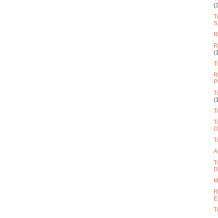
(
T
S
R
R
(
T
R
P
T
(
T
T
O
T
A
T
D
M
R
E
T