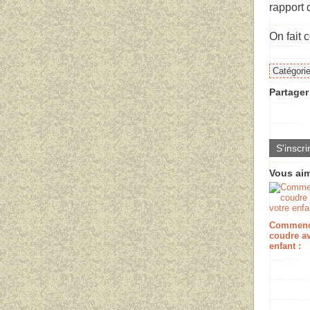
rapport 
On fait 
Catégori
Partager 
S'inscri
Vous aim
Commenc
coudre av
enfant :