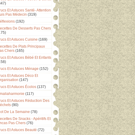
347)
rucs Et Astuces Santé- Attention
uis Pas Médecin
(319)
éflexions
(192)
ecettes De Desserts Pas Chers
175)
rucs Et Astuces Cuisine
(169)
ecettes De Plats Principaux
as Chers
(165)
rucs Et Astuces Bébé Et Enfants
158)
rucs Et Astuces Ménage
(152)
rucs Et Astuces Déco Et
rganisation
(147)
rucs Et Astuces Écolos
(137)
maliaharmonie
(117)
rucs Et Astuces Réduction Des
échets
(90)
ot De La Semaine
(78)
ecettes De Snacks - Apéritifs Et
ncas Pas Chers
(76)
rucs Et Astuces Beauté
(72)