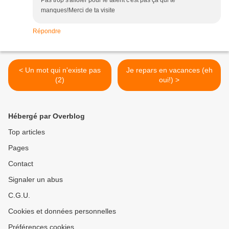
Pas trop s'affoler pour le talent c'est pas ça qui te
manques!Merci de ta visite
Répondre
< Un mot qui n'existe pas
Je repars en vacances (eh
(2)
oui!) >
Hébergé par Overblog
Top articles
Pages
Contact
Signaler un abus
C.G.U.
Cookies et données personnelles
Préférences cookies