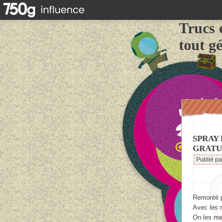
Trucs 
tout g
SPRAY
GRATUI
Publié p
Remonté p
Avec les 
On les met