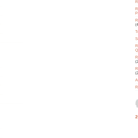
R
R
P
R
(
T
S
R
Q
R
(
R
(
A
R
2