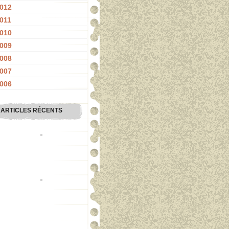
012
011
010
009
008
007
006
ARTICLES RÉCENTS