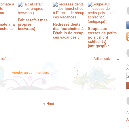
Fait et refait mes
ate à la
propres
Redressé dents
aîche et
beewrap:)
des fourchettes à
Soupe aux
 :
l'établis de récup
cosses de petits
ces vacances :
pois : nicht
schlecht :)
(antigaspi) :
précédent
Article suivant →
A
d
Ajouter un commentaire
E
Haut
A
A
L