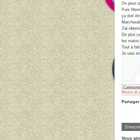
On peut r
Puis filtr
ça doit êt
Marcherait
J'ai obten
De plus ce
les mains 
Tout à fai
Je vais en
Catégori
#trucs et
Partager 
S'inscri
Vous aim