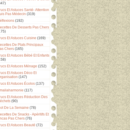
347)
rucs Et Astuces Santé- Attention
uis Pas Médecin
(319)
éflexions
(192)
ecettes De Desserts Pas Chers
175)
rucs Et Astuces Cuisine
(169)
ecettes De Plats Principaux
as Chers
(165)
rucs Et Astuces Bébé Et Enfants
158)
rucs Et Astuces Ménage
(152)
rucs Et Astuces Déco Et
rganisation
(147)
rucs Et Astuces Écolos
(137)
maliaharmonie
(117)
rucs Et Astuces Réduction Des
échets
(90)
ot De La Semaine
(78)
ecettes De Snacks - Apéritifs Et
ncas Pas Chers
(76)
rucs Et Astuces Beauté
(72)