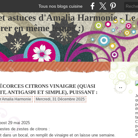
Tous nos blogs cuisine
et astuces d'Amalia Harmonie - Le
érer en même temps :)
 ÉCORCES CITRONS VINAIGRE (QUASI
…
T, ANTIGASPI ET SIMPLE), PUISSANT :
J
ar Amalia Harmonie
Mercredi, 31 Décembre 2025
q
p
ê
m
f
C
ost 29 mai 2025
p
restes de zestes de citrons :
d
d
 dans un bocal, on remplit de vinaigre et on laisse une semaine.