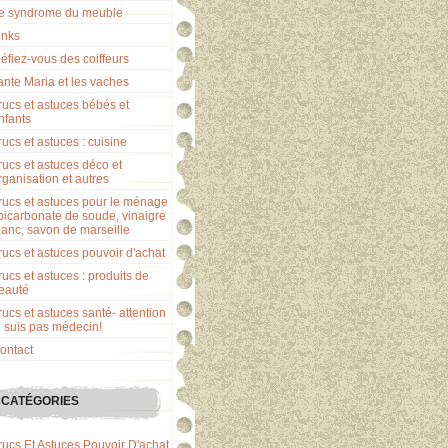
e syndrome du meuble
inks
éfiez-vous des coiffeurs
ante Maria et les vaches
rucs et astuces bébés et
nfants
rucs et astuces : cuisine
rucs et astuces déco et
rganisation et autres
rucs et astuces pour le ménage
 bicarbonate de soude, vinaigre
lanc, savon de marseille
rucs et astuces pouvoir d'achat
rucs et astuces : produits de
eauté
rucs et astuces santé- attention
e suis pas médecin!
ontact
CATÉGORIES
rucs Et Astuces Pouvoir D'achat