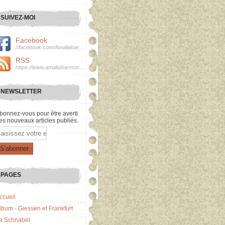
SUIVEZ-MOI
Facebook
//facebook.com/Amaliaharmonie
RSS
https://www.amaliaharmonie.fr/rss
NEWSLETTER
bonnez-vous pour être averti
es nouveaux articles publiés.
mail
PAGES
ccueil
lbum - Giessen et Frankfurt
a Schnabel