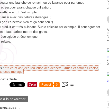
r
ajouter une branche de romarin ou de lavande pour parfumer.
u
er et secouer avant chaque utilisation.
c
re efficace. Et c'est simple.
 aussi avec des pelures d'oranges :)
u ça : ça nettoie bien et ça sent bon :)
 produit est très puissant. Sur le calcaire par exemple. Il peut agresser
A
et il faut parfois mettre des gants.
L
t écologique et économique.
"
C
 refaire.
e
J
es :
#trucs et astuces réduction des déchets
,
#trucs et astuces écolos
,
 astuces ménage
cet article
Repost
0
re à la newsletter
erez aussi :