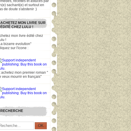
emèdes, recettes et astuces par
n(e) sachant(e) et surtout en
as de doute s'abstenir :)
ACHETEZ MON LIVRE SUR
ÉDITÉ CHEZ LULU !
chetez mon livre édité chez
ulu !
La bizarre evolution"
liquez sur l'icone :
t achetez mon premier roman "
e veux mourrir en français"
RECHERCHE