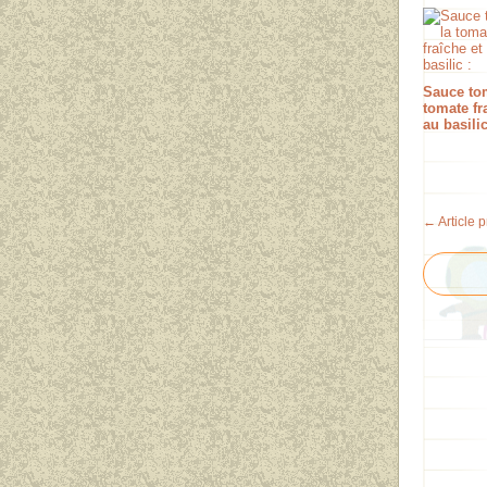
Sauce tom
tomate fr
au basilic
← Article 