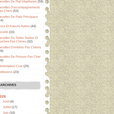
ecettes De Plat Végétarien
(59)
ecettes D'accompagnements
as Chers
(53)
ecettes De Plats Principaux
44)
rucs Et Astuces Autres
(44)
ociété
(33)
ecettes De Tartes Salées Et
uiches Pas Chères
(32)
ecettes D'entrées Pas Chères
28)
ecettes De Poisson Pas Cher
26)
limentation Crue
(25)
eflexions
(23)
ARCHIVES
026
Août
(4)
Juillet
(17)
Juin
(16)