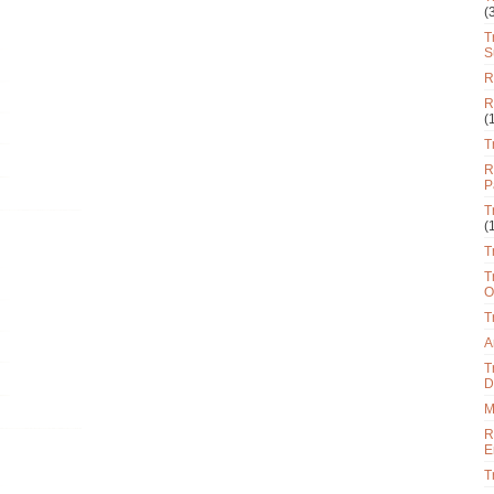
(
T
S
R
R
(
T
R
P
T
(
T
T
O
T
A
T
D
M
R
E
T