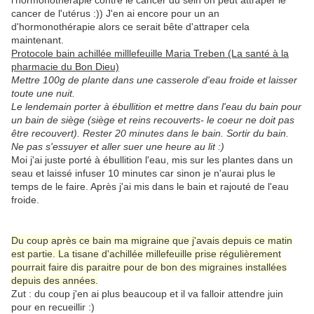
l'hormonothérapie contre le cancer du sein on peut attraper le
cancer de l'utérus :)) J'en ai encore pour un an
d'hormonothérapie alors ce serait bête d'attraper cela
maintenant.
Protocole bain achillée milllefeuille Maria Treben (La santé à la
pharmacie du Bon Dieu)
Mettre 100g de plante dans une casserole d'eau froide et laisser
toute une nuit.
Le lendemain porter à ébullition et mettre dans l'eau du bain pour
un bain de siège (siège et reins recouverts- le coeur ne doit pas
être recouvert). Rester 20 minutes dans le bain. Sortir du bain.
Ne pas s'essuyer et aller suer une heure au lit :)
Moi j'ai juste porté à ébullition l'eau, mis sur les plantes dans un
seau et laissé infuser 10 minutes car sinon je n'aurai plus le
temps de le faire. Après j'ai mis dans le bain et rajouté de l'eau
froide.
Du coup après ce bain ma migraine que j'avais depuis ce matin
est partie. La tisane d'achillée millefeuille prise régulièrement
pourrait faire dis paraitre pour de bon des migraines installées
depuis des années.
Zut : du coup j'en ai plus beaucoup et il va falloir attendre juin
pour en recueillir :)