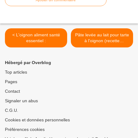
Ajouter un commentaire
< L'oignon aliment santé
Pâte levée au lait pour tarte
essentiel :
à l'oignon (recette
rapatriée) : >
Hébergé par Overblog
Top articles
Pages
Contact
Signaler un abus
C.G.U.
Cookies et données personnelles
Préférences cookies