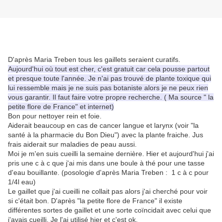
D'après Maria Treben tous les gaillets seraient curatifs.
Aujourd'hui où tout est cher, c'est gratuit car cela pousse partout
et presque toute l'année. Je n'ai pas trouvé de plante toxique qui
lui ressemble mais je ne suis pas botaniste alors je ne peux rien
vous garantir. Il faut faire votre propre recherche. ( Ma source " la
petite flore de France" et internet)
Bon pour nettoyer rein et foie.
Aiderait beaucoup en cas de cancer langue et larynx (voir "la
santé à la pharmacie du Bon Dieu") avec la plante fraiche. Jus
frais aiderait sur maladies de peau aussi.
Moi je m'en suis cueilli la semaine dernière. Hier et aujourd'hui j'ai
pris une c à c que j'ai mis dans une boule à thé pour une tasse
d'eau bouillante. (posologie d'après Maria Treben : 1 c à c pour
1/4l eau)
Le gaillet que j'ai cueilli ne collait pas alors j'ai cherché pour voir
si c'était bon. D'après "la petite flore de France" il existe
différentes sortes de gaillet et une sorte coïncidait avec celui que
j'avais cueilli. Je l'ai utilisé hier et c'est ok.