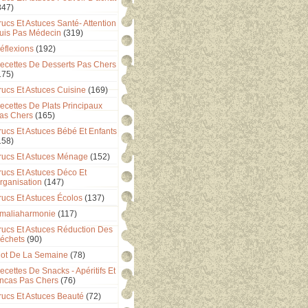
347)
rucs Et Astuces Santé- Attention
uis Pas Médecin
(319)
éflexions
(192)
ecettes De Desserts Pas Chers
175)
rucs Et Astuces Cuisine
(169)
ecettes De Plats Principaux
as Chers
(165)
rucs Et Astuces Bébé Et Enfants
158)
rucs Et Astuces Ménage
(152)
rucs Et Astuces Déco Et
rganisation
(147)
rucs Et Astuces Écolos
(137)
maliaharmonie
(117)
rucs Et Astuces Réduction Des
échets
(90)
ot De La Semaine
(78)
ecettes De Snacks - Apéritifs Et
ncas Pas Chers
(76)
rucs Et Astuces Beauté
(72)