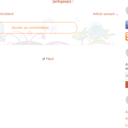
(antigaspi) :
précédent
Article suivant →
Ajouter un commentaire
Haut
A
d
E
A
A
L