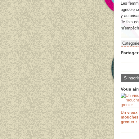
Les femme
agricole c
y autorisa
Je fais c
m'empêche
Catégori
Partager 
S'inscri
Vous aim
Un vieux 
mouches
grenier :