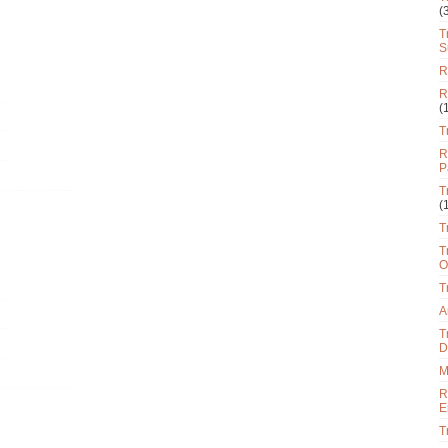
(
T
S
R
R
(
T
R
P
T
(
T
T
O
T
A
T
D
M
R
E
T