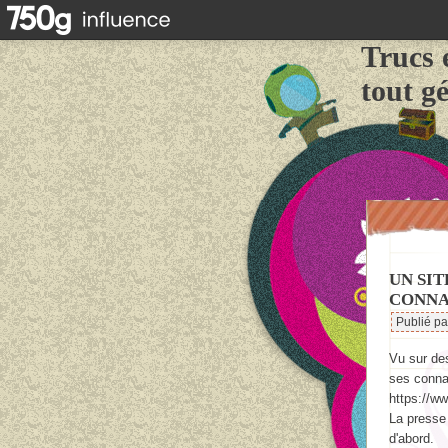
Trucs 
tout g
UN SIT
CONNA
Publié p
Vu sur de
ses conna
https://ww
La presse 
d'abord.