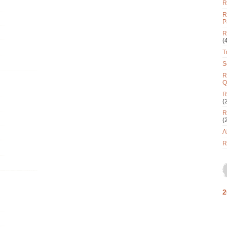
R
R
P
R
(
T
S
R
Q
R
(
R
(
A
R
2