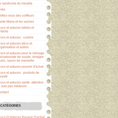
e syndrome du meuble
inks
éfiez-vous des coiffeurs
ante Maria et les vaches
rucs et astuces bébés et
nfants
rucs et astuces : cuisine
rucs et astuces déco et
rganisation et autres
rucs et astuces pour le ménage
 bicarbonate de soude, vinaigre
lanc, savon de marseille
rucs et astuces pouvoir d'achat
rucs et astuces : produits de
eauté
rucs et astuces santé- attention
e suis pas médecin!
ontact
CATÉGORIES
rucs Et Astuces Pouvoir D'achat