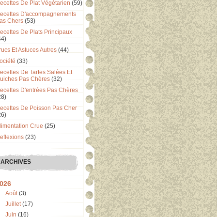
ecettes De Plat Végétarien
(59)
ecettes D'accompagnements
as Chers
(53)
ecettes De Plats Principaux
44)
rucs Et Astuces Autres
(44)
ociété
(33)
ecettes De Tartes Salées Et
uiches Pas Chères
(32)
ecettes D'entrées Pas Chères
28)
ecettes De Poisson Pas Cher
26)
limentation Crue
(25)
eflexions
(23)
ARCHIVES
026
Août
(3)
Juillet
(17)
Juin
(16)