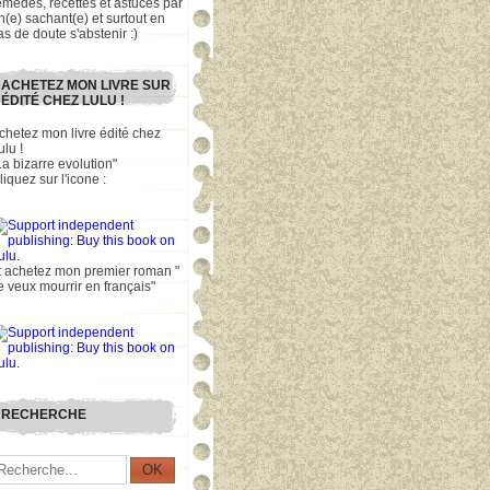
emèdes, recettes et astuces par
n(e) sachant(e) et surtout en
as de doute s'abstenir :)
ACHETEZ MON LIVRE SUR
ÉDITÉ CHEZ LULU !
chetez mon livre édité chez
ulu !
La bizarre evolution"
liquez sur l'icone :
t achetez mon premier roman "
e veux mourrir en français"
RECHERCHE