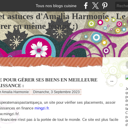
Tous nos blogs cuisine
et astuces d'Amalia Harmonie - Le
érer en même temps :)
E POUR GÈRER SES BIENS EN MEILLEURE
…
ISSANCE :
J
ar Amalia Harmonie
Dimanche, 3 Septembre 2023
q
p
ê
speratemaispastantqueça, un site pour vérifier ses placements, assoir
m
issances en finance
mingzi.fr.
f
C
w.mingzi.fr/.
p
financière n'est pas à la portée de tout le monde. Ce site est plus facile
d
d