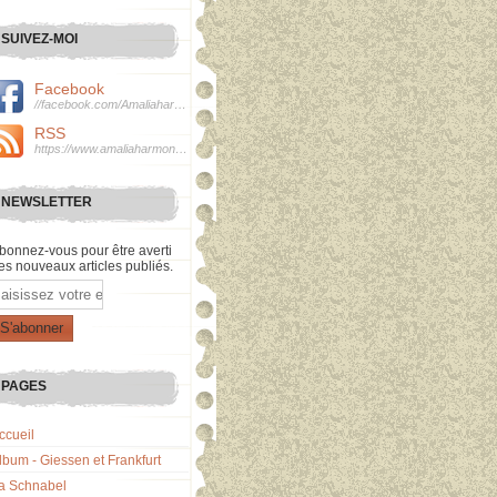
SUIVEZ-MOI
Facebook
//facebook.com/Amaliaharmonie
RSS
https://www.amaliaharmonie.fr/rss
NEWSLETTER
bonnez-vous pour être averti
es nouveaux articles publiés.
mail
PAGES
ccueil
lbum - Giessen et Frankfurt
a Schnabel