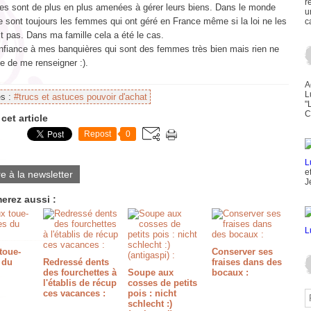
r
s sont de plus en plus amenées à gérer leurs biens. Dans le monde
u
e sont toujours les femmes qui ont géré en France même si la loi ne les
c
it pas. Dans ma famille cela a été le cas.
onfiance à mes banquières qui sont des femmes très bien mais rien ne
 de me renseigner :).
A
L
es :
#trucs et astuces pouvoir d'achat
"
C
cet article
Repost
0
e
re à la newsletter
J
erez aussi :
toue-
Conserver ses
 du
Redressé dents
fraises dans des
des fourchettes à
Soupe aux
bocaux :
l'établis de récup
cosses de petits
ces vacances :
pois : nicht
schlecht :)