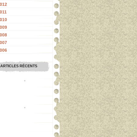
012
011
010
009
008
007
006
ARTICLES RÉCENTS