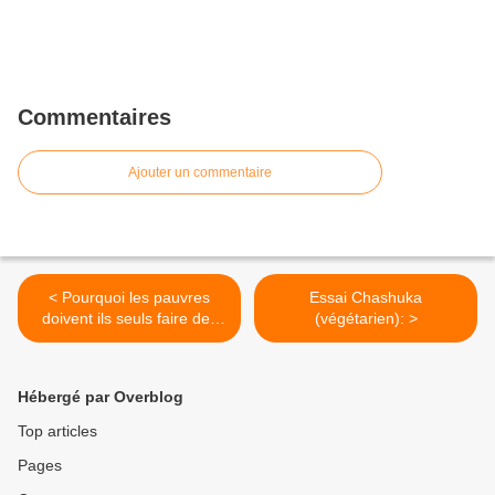
Commentaires
Ajouter un commentaire
< Pourquoi les pauvres
Essai Chashuka
doivent ils seuls faire des
(végétarien): >
efforts visant la
décroissance et l'écologie ?
Hébergé par Overblog
Top articles
Pages