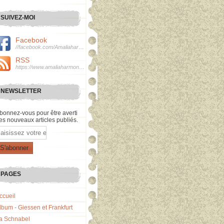
SUIVEZ-MOI
Facebook
//facebook.com/Amaliaharmonie
RSS
https://www.amaliaharmonie.fr/rss
NEWSLETTER
bonnez-vous pour être averti
es nouveaux articles publiés.
mail
PAGES
ccueil
lbum - Giessen et Frankfurt
a Schnabel