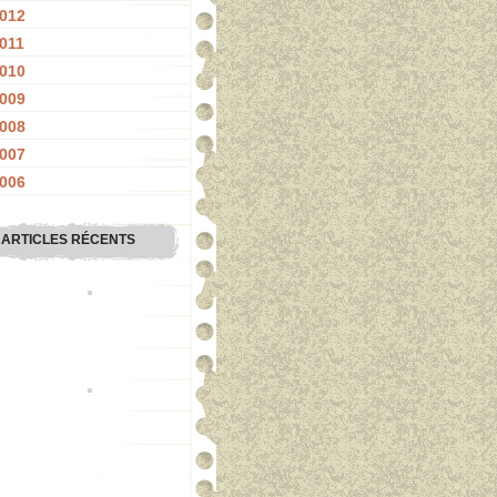
012
011
010
009
008
007
006
ARTICLES RÉCENTS