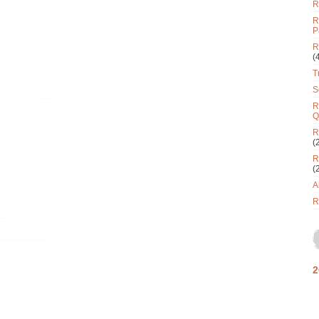
R
R
P
R
(
T
S
R
Q
R
(
R
(
A
R
2