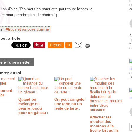
r
u
ion d'hier. J'en mets en barquette pour toute la famille.
c
ée pour prendre plus de photos :)
es :
#trucs et astuces cuisine
A
cet article
L
"
Repost
0
C
re à la newsletter
erez aussi :
e
J
 moment
er :
Quand on
On peut congeler
mélange du
une tarte ou un
beurre fondu
reste de tarte :
pour un gâteau :
Attacher les
moules des
moutons à la
ficelle fait qu'ils