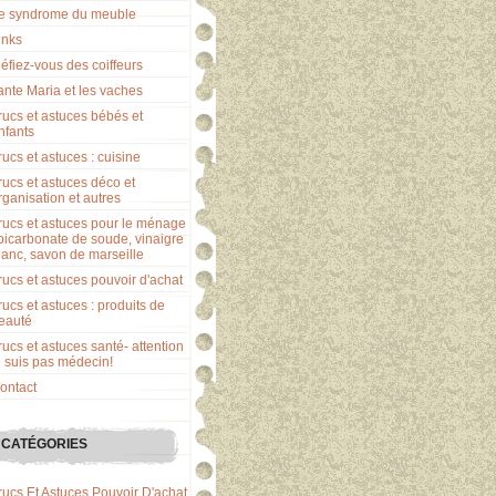
e syndrome du meuble
inks
éfiez-vous des coiffeurs
ante Maria et les vaches
rucs et astuces bébés et
nfants
rucs et astuces : cuisine
rucs et astuces déco et
rganisation et autres
rucs et astuces pour le ménage
 bicarbonate de soude, vinaigre
lanc, savon de marseille
rucs et astuces pouvoir d'achat
rucs et astuces : produits de
eauté
rucs et astuces santé- attention
e suis pas médecin!
ontact
CATÉGORIES
rucs Et Astuces Pouvoir D'achat