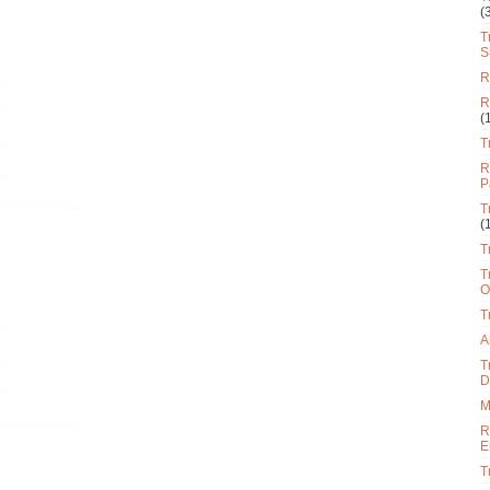
(
T
S
R
R
(
T
R
P
T
(
T
T
O
T
A
T
D
M
R
E
T