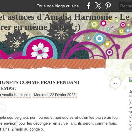
Tous nos blogs cuisine
et astuces d'Amalia Harmonie - Le
érer en même temps :)
EIGNETS COMME FRAIS PENDANT
…
EMPS :
J
ar Amalia Harmonie
Mercredi, 22 Février 2023
q
p
ê
m
f
C
èle ses beignets non fourrés et non sucrés et qu'on les passe au four
p
s environ) pour les décongeler en surveillant, ils seront comme frais.
d
d
t ainsi 2 mois au congélo.