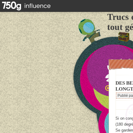
Trucs 
tout g
DES B
LONGT
Publié p
Si on cong
(180 degré
Se garden