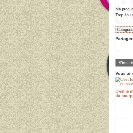
Ma product
Trop épuis
Catégori
Partager 
S'inscri
Vous aim
C'est le
du pourpi