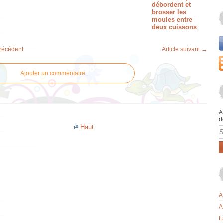
débordent et
brosser les
moules entre
deux cuissons
précédent
Article suivant →
Ajouter un commentaire
A
d
Haut
E
A
A
L