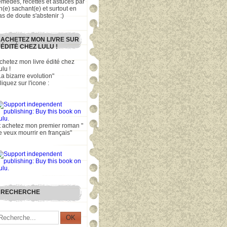
emèdes, recettes et astuces par
n(e) sachant(e) et surtout en
as de doute s'abstenir :)
ACHETEZ MON LIVRE SUR
ÉDITÉ CHEZ LULU !
chetez mon livre édité chez
ulu !
La bizarre evolution"
liquez sur l'icone :
t achetez mon premier roman "
e veux mourrir en français"
RECHERCHE