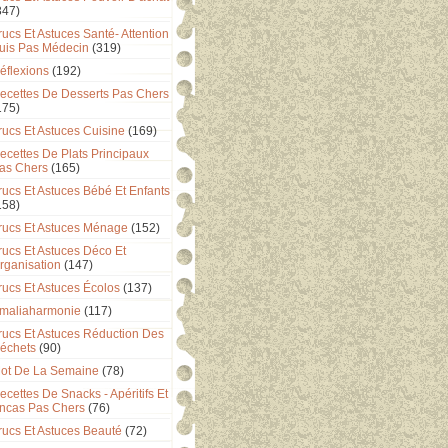
347)
rucs Et Astuces Santé- Attention
uis Pas Médecin
(319)
éflexions
(192)
ecettes De Desserts Pas Chers
175)
rucs Et Astuces Cuisine
(169)
ecettes De Plats Principaux
as Chers
(165)
rucs Et Astuces Bébé Et Enfants
158)
rucs Et Astuces Ménage
(152)
rucs Et Astuces Déco Et
rganisation
(147)
rucs Et Astuces Écolos
(137)
maliaharmonie
(117)
rucs Et Astuces Réduction Des
échets
(90)
ot De La Semaine
(78)
ecettes De Snacks - Apéritifs Et
ncas Pas Chers
(76)
rucs Et Astuces Beauté
(72)