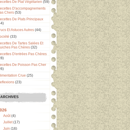
ecettes De Plat Végétarien
(59)
ecettes D'accompagnements
as Chers
(53)
ecettes De Plats Principaux
44)
rucs Et Astuces Autres
(44)
ociété
(33)
ecettes De Tartes Salées Et
uiches Pas Chères
(32)
ecettes D'entrées Pas Chères
28)
ecettes De Poisson Pas Cher
26)
limentation Crue
(25)
eflexions
(23)
ARCHIVES
026
Août
(4)
Juillet
(17)
Juin
(16)