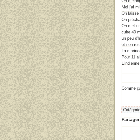
On mélang
Moi j'ai m
On laisse 
On préchau
On met un 
cuire 40 m
un peu d'h
et non ros
La marinade
Pour 11 ai
L'indienne
Comme ça l
Catégori
Partager 