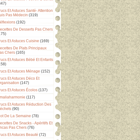
347)
rucs Et Astuces Santé- Attention
uis Pas Médecin
(319)
éflexions
(192)
ecettes De Desserts Pas Chers
175)
rucs Et Astuces Cuisine
(169)
ecettes De Plats Principaux
as Chers
(165)
rucs Et Astuces Bébé Et Enfants
158)
rucs Et Astuces Ménage
(152)
rucs Et Astuces Déco Et
rganisation
(147)
rucs Et Astuces Écolos
(137)
maliaharmonie
(117)
rucs Et Astuces Réduction Des
échets
(90)
ot De La Semaine
(78)
ecettes De Snacks - Apéritifs Et
ncas Pas Chers
(76)
rucs Et Astuces Beauté
(72)