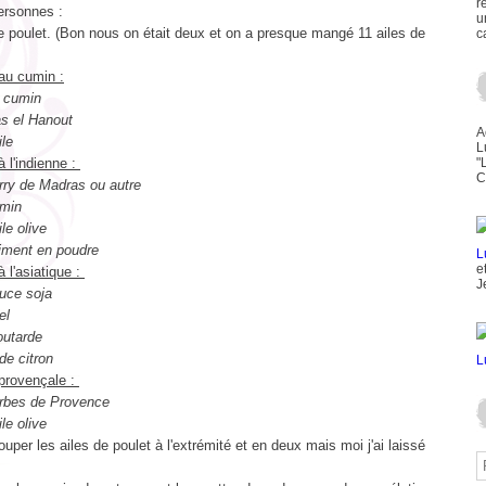
r
ersonnes :
u
e poulet. (Bon nous on était deux et on a presque mangé 11 ailes de
c
au cumin :
e cumin
as el Hanout
A
ile
L
 l'indienne :
"
C
urry de Madras ou autre
umin
ile olive
piment en poudre
e
 l'asiatique :
J
auce soja
el
outarde
 de citron
provençale :
erbes de Provence
ile olive
uper les ailes de poulet à l'extrémité et en deux mais moi j'ai laissé