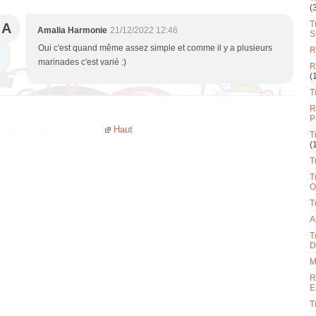
(
T
A
Amalia Harmonie
21/12/2022 12:46
S
Oui c'est quand même assez simple et comme il y a plusieurs
R
marinades c'est varié :)
R
(
T
R
P
Haut
T
(
T
T
O
T
A
T
D
M
R
E
T