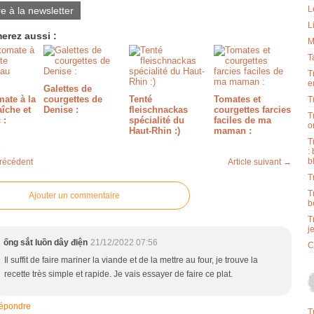
L
re à la newsletter
L
erez aussi :
M
T
T
e
Galettes de
ate à la
courgettes de
Tenté
Tomates et
T
aîche et
Denise :
fleischnackas
courgettes farcies
T
 :
spécialité du
faciles de ma
o
Haut-Rhin :)
maman :
T
:
b
précédent
Article suivant →
T
T
Ajouter un commentaire
b
T
j
ống sắt luồn dây điện
21/12/2022 07:56
C
Il suffit de faire mariner la viande et de la mettre au four, je trouve la
recette très simple et rapide. Je vais essayer de faire ce plat.
épondre
T