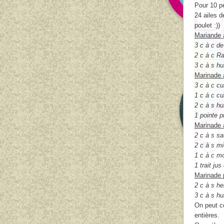
Pour 10 p
24 ailes d
poulet :))
Mariande 
3 c à c d
2 c à c R
3 c à s hu
Marinade à
3 c à c c
1 c à c c
2 c à s hu
1 pointe 
Marinade à
2 c à s s
2 c à s mi
1 c à c m
1 trait jus
Marinade 
2 c à s h
3 c à s hu
On peut co
entières.