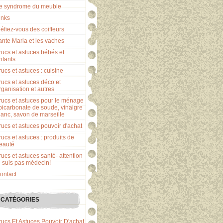
e syndrome du meuble
inks
éfiez-vous des coiffeurs
ante Maria et les vaches
rucs et astuces bébés et
nfants
rucs et astuces : cuisine
rucs et astuces déco et
rganisation et autres
rucs et astuces pour le ménage
 bicarbonate de soude, vinaigre
lanc, savon de marseille
rucs et astuces pouvoir d'achat
rucs et astuces : produits de
eauté
rucs et astuces santé- attention
e suis pas médecin!
ontact
CATÉGORIES
rucs Et Astuces Pouvoir D'achat