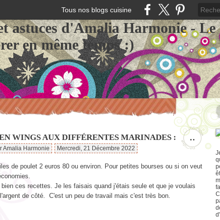
Tous nos blogs cuisine
et astuces d'Amalia Harmonie - Le
érer en même temps :)
EN WINGS AUX DIFFÉRENTES MARINADES :
…
ar Amalia Harmonie
Mercredi, 21 Décembre 2022
J
q
les de poulet 2 euros 80 ou environ. Pour petites bourses ou si on veut
p
ê
 économies.
m
 bien ces recettes. Je les faisais quand j'étais seule et que je voulais
f
C
l'argent de côté. C'est un peu de travail mais c'est très bon.
p
d
d