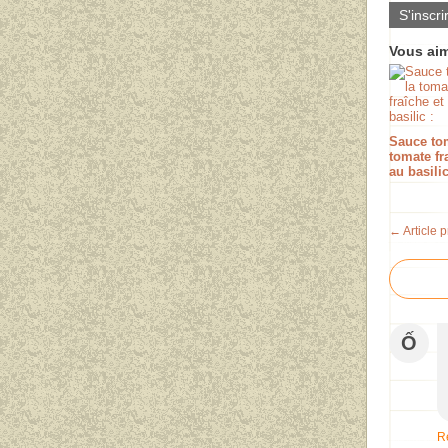
S'inscri
Vous aim
Sauce tom
tomate fr
au basilic
← Article 
Ố
R