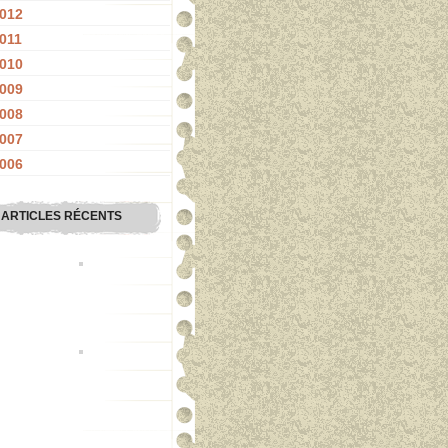
012
011
010
009
008
007
006
ARTICLES RÉCENTS