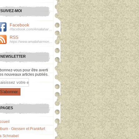
SUIVEZ-MOI
Facebook
//facebook.com/Amaliaharmonie
RSS
https://www.amaliaharmonie.fr/rss
NEWSLETTER
bonnez-vous pour être averti
es nouveaux articles publiés.
mail
PAGES
ccueil
lbum - Giessen et Frankfurt
a Schnabel