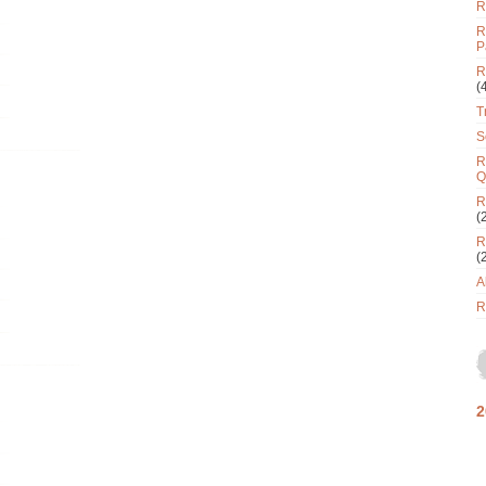
R
R
P
R
(
T
S
R
Q
R
(
R
(
A
R
2