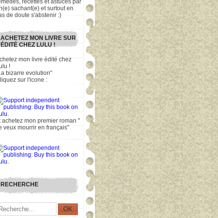
emèdes, recettes et astuces par
n(e) sachant(e) et surtout en
as de doute s'abstenir :)
ACHETEZ MON LIVRE SUR
ÉDITÉ CHEZ LULU !
chetez mon livre édité chez
ulu !
La bizarre evolution"
liquez sur l'icone :
t achetez mon premier roman "
e veux mourrir en français"
RECHERCHE