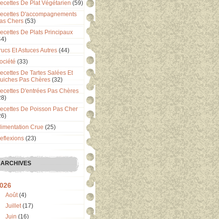
ecettes De Plat Végétarien
(59)
ecettes D'accompagnements
as Chers
(53)
ecettes De Plats Principaux
44)
rucs Et Astuces Autres
(44)
ociété
(33)
ecettes De Tartes Salées Et
uiches Pas Chères
(32)
ecettes D'entrées Pas Chères
28)
ecettes De Poisson Pas Cher
26)
limentation Crue
(25)
eflexions
(23)
ARCHIVES
026
Août
(4)
Juillet
(17)
Juin
(16)