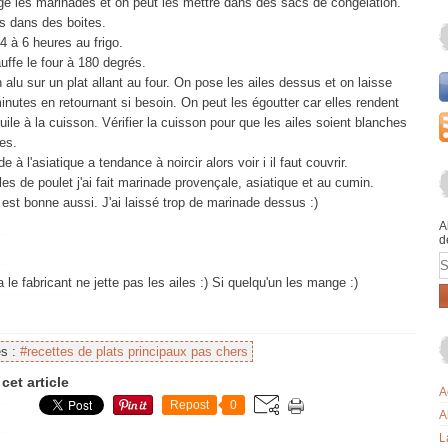
e les marinades et on peut les mettre dans des sacs de congélation.
is dans des boites.
4 à 6 heures au frigo.
ffe le four à 180 degrés.
alu sur un plat allant au four. On pose les ailes dessus et on laisse
inutes en retournant si besoin. On peut les égoutter car elles rendent
uile à la cuisson. Vérifier la cuisson pour que les ailes soient blanches
es.
 à l'asiatique a tendance à noircir alors voir i il faut couvrir.
les de poulet j'ai fait marinade provençale, asiatique et au cumin.
 est bonne aussi. J'ai laissé trop de marinade dessus :)
A
d
E
e fabricant ne jette pas les ailes :) Si quelqu'un les mange :)
es :
#recettes de plats principaux pas chers
cet article
A
Repost
0
A
L