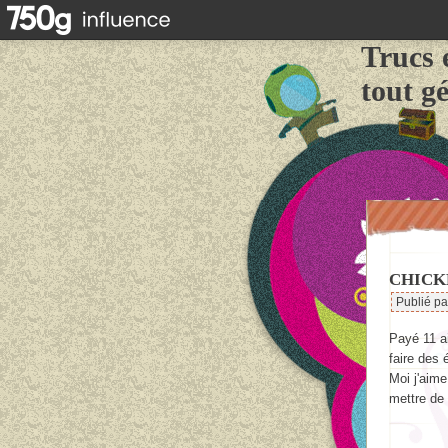
Trucs 
tout g
CHICK
Publié p
Payé 11 ai
faire des
Moi j'aime
mettre de 